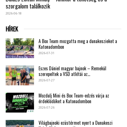
szorgalom találkozik
2026-06-18
HÍREK
A Box Team mozgatta meg a dunakeszieket a
Katonadombon
2026-07-31
Eszes Dániel magyar bajnok – Remekül
szerepeltek a VSD atlétái az...
2026-07-27
Mozdulj Mini és Box Team-edzés várja az
érdeklődőket a Katonadombon
2026-07-26
Világbajnoki ezüstérmet nyert a Dunakeszi