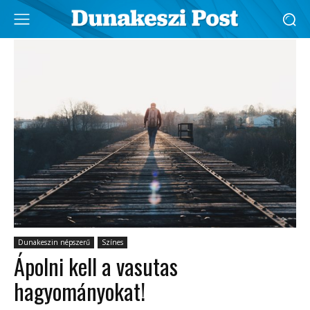
Dunakeszin népszerű
Színes
Ápolni kell a vasutas
hagyományokat!