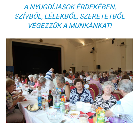
A NYUGDÍJASOK ÉRDEKÉBEN,
SZÍVBŐL, LÉLEKBŐL, SZERETETBŐL
VÉGEZZÜK A MUNKÁNKAT!