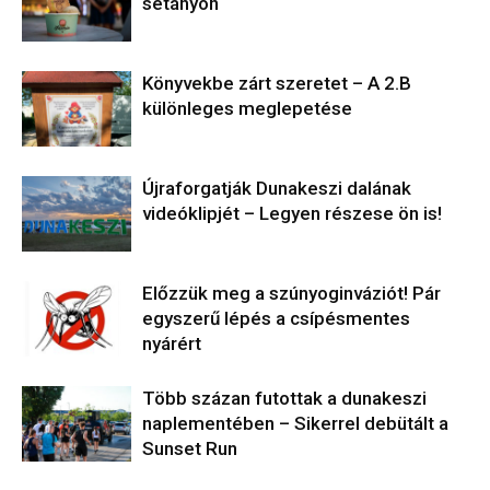
sétányon
Könyvekbe zárt szeretet – A 2.B
különleges meglepetése
Újraforgatják Dunakeszi dalának
videóklipjét – Legyen részese ön is!
Előzzük meg a szúnyoginváziót! Pár
egyszerű lépés a csípésmentes
nyárért
Több százan futottak a dunakeszi
naplementében – Sikerrel debütált a
Sunset Run