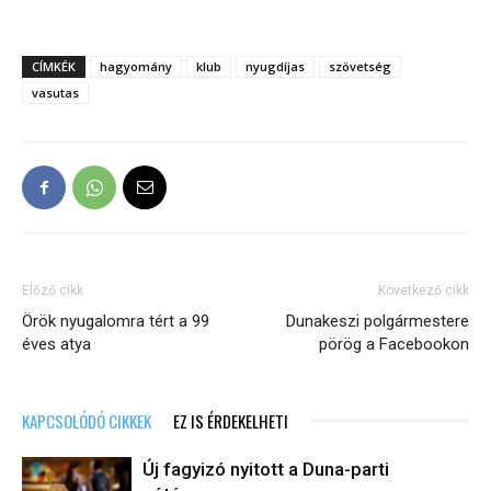
CÍMKÉK
hagyomány
klub
nyugdíjas
szövetség
vasutas
Előző cikk
Következő cikk
Örök nyugalomra tért a 99
Dunakeszi polgármestere
éves atya
pörög a Facebookon
KAPCSOLÓDÓ CIKKEK
EZ IS ÉRDEKELHETI
Új fagyizó nyitott a Duna-parti