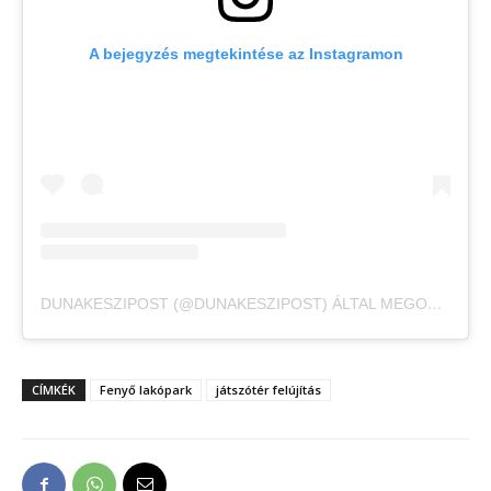
A bejegyzés megtekintése az Instagramon
DUNAKESZIPOST (@DUNAKESZIPOST) ÁLTAL MEGOSZTOTT BEJEGYZÉS
CÍMKÉK
Fenyő lakópark
játszótér felújítás