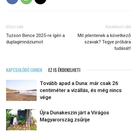
Előző cikk
Következő cikk
Tuzson Bence 2025-re ígéri a
Mit jelentenek a következő
duplagimnáziumot
szavak? Tegye próbára
tudását!
KAPCSOLÓDÓ CIKKEK
EZ IS ÉRDEKELHETI
Tovább apad a Duna: már csak 26
centiméter a vízállás, és még nincs
vége
Újra Dunakeszin járt a Virágos
Magyarország zsűrije