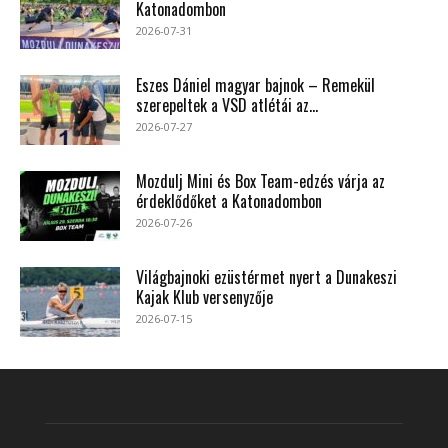
Katonadombon
2026-07-31
Eszes Dániel magyar bajnok – Remekül
szerepeltek a VSD atlétái az...
2026-07-27
Mozdulj Mini és Box Team-edzés várja az
érdeklődőket a Katonadombon
2026-07-26
Világbajnoki ezüstérmet nyert a Dunakeszi
Kajak Klub versenyzője
2026-07-15