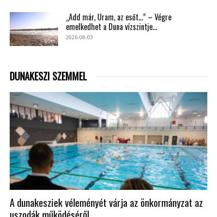
„Add már, Uram, az esőt…” – Végre
emelkedhet a Duna vízszintje...
2026-08-03
DUNAKESZI SZEMMEL
A dunakesziek véleményét várja az önkormányzat az
uszodák működéséről