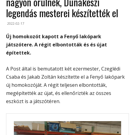
nagyon örülnek, Dunakeszi
legendás mesterei készítették el
2022-02-17
Új homokozót kapott a Fenyő lakópark
játszótere. A régit elbontották és és újat
építettek.
A Post által is bemutatott két ezermester, Czeglédi
Csaba és Jakab Zoltán készítette el a Fenyő lakópark
új homokozóját. A régit teljesen elbontották,
megépítették az újat, és ellenőrizték az összes
eszközt is a játszótéren.