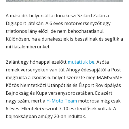
A második helyen áll a dunakeszi Szilárd Zalán a
Digisport játékán. A 6 éves motorversenyzőt egy
triatlonos lány előzi, de nem behozhatatlanul.
Különösen, ha a dunakesziek is beszállnak és segítik a
mi fiatalemberünket.
Zalánt egy hónappal ezelőtt
mutattuk be
. Azóta
remek versenyeken van túl. Ahogy édesapjától a Post
megtudta a csodás 6. helyet szerezte meg MAMS/SMF
Közös Nemzetközi Utánpótlás és Élsport Rövidpályás
Bajnokság és Kupa versenysorozatában. Ez azért
nagy szám, mert a
H-Moto Team
motorosa még csak
6 éves. Ellenfelei viszont 7-10 esztendősek voltak. A
bajnokságban amúgy 20-an indultak.