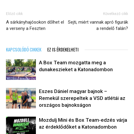
Előző cikk
Következő cikk
A sárkányhajósokon dőlhet el
Sejti, miért vannak apró figurák
a verseny a Feszten
a rendelő falán?
KAPCSOLÓDÓ CIKKEK
EZ IS ÉRDEKELHETI
A Box Team mozgatta meg a
dunakeszieket a Katonadombon
Eszes Dániel magyar bajnok –
Remekül szerepeltek a VSD atlétái az
országos bajnokságon
Mozdulj Mini és Box Team-edzés várja
az érdeklődőket a Katonadombon