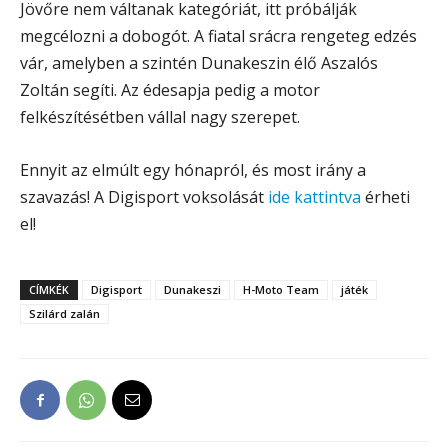
Jövőre nem váltanak kategóriát, itt próbálják
megcélozni a dobogót. A fiatal srácra rengeteg edzés
vár, amelyben a szintén Dunakeszin élő Aszalós
Zoltán segíti. Az édesapja pedig a motor
felkészítésétben vállal nagy szerepet.
Ennyit az elmúlt egy hónapról, és most irány a
szavazás! A Digisport voksolását
ide kattintva
érheti
el!
CÍMKÉK
Digisport
Dunakeszi
H-Moto Team
játék
Szilárd zalán