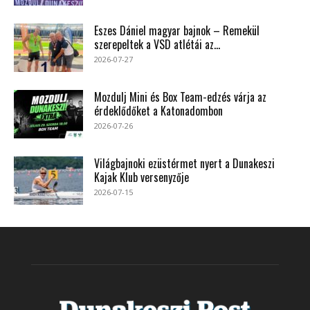
Eszes Dániel magyar bajnok – Remekül
szerepeltek a VSD atlétái az...
2026-07-27
Mozdulj Mini és Box Team-edzés várja az
érdeklődőket a Katonadombon
2026-07-26
Világbajnoki ezüstérmet nyert a Dunakeszi
Kajak Klub versenyzője
2026-07-15