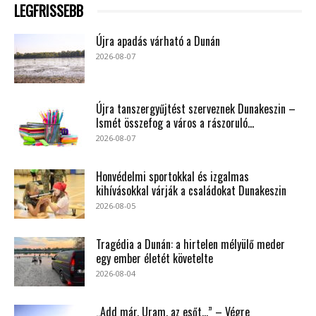
LEGFRISSEBB
Újra apadás várható a Dunán
2026-08-07
Újra tanszergyűjtést szerveznek Dunakeszin –
Ismét összefog a város a rászoruló...
2026-08-07
Honvédelmi sportokkal és izgalmas
kihívásokkal várják a családokat Dunakeszin
2026-08-05
Tragédia a Dunán: a hirtelen mélyülő meder
egy ember életét követelte
2026-08-04
„Add már, Uram, az esőt…” – Végre