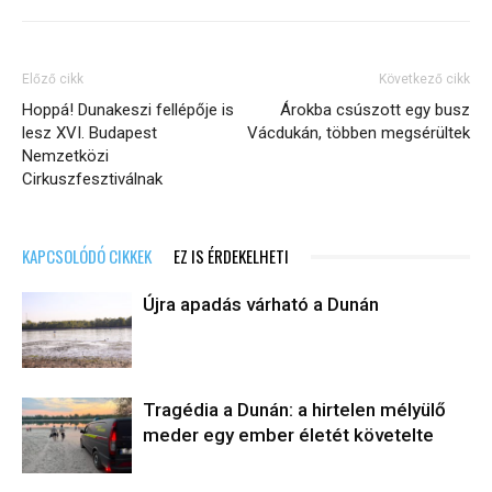
Előző cikk
Következő cikk
Hoppá! Dunakeszi fellépője is
Árokba csúszott egy busz
lesz XVI. Budapest
Vácdukán, többen megsérültek
Nemzetközi
Cirkuszfesztiválnak
KAPCSOLÓDÓ CIKKEK
EZ IS ÉRDEKELHETI
Újra apadás várható a Dunán
Tragédia a Dunán: a hirtelen mélyülő
meder egy ember életét követelte