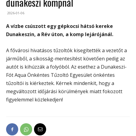
dunakeszi kompnál
2026-01-06
A vízbe csúszott egy gépkocsi hátsó kereke
Dunakeszin, a Rév úton, a komp lejárójánál.
A fővárosi hivatásos tűzoltók kisegítették a vezetőt a
járműből, a síkosság-mentesítést követően pedig az
autót is kihúzzák a folyóból. Az esethez a Dunakeszi-
Fót Aqua Önkéntes Tűzoltó Egyesület önkéntes
tűzoltói is kiérkeztek. Kérnek mindenkit, hogy a
megváltozott időjárási körülmények miatt fokozott
figyelemmel közlekedjen!