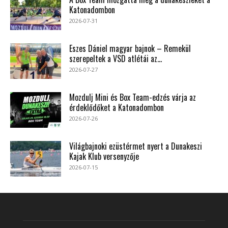
Katonadombon
2026-07-31
Eszes Dániel magyar bajnok – Remekül
szerepeltek a VSD atlétái az...
2026-07-27
Mozdulj Mini és Box Team-edzés várja az
érdeklődőket a Katonadombon
2026-07-26
Világbajnoki ezüstérmet nyert a Dunakeszi
Kajak Klub versenyzője
2026-07-15