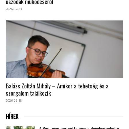
uszodák működéséről
2026-07-23
Balázs Zoltán Mihály – Amikor a tehetség és a
szorgalom találkozik
2026-06-18
HÍREK
A Box Team mozgatta meg a dunakeszieket a