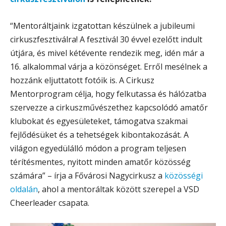
“Mentoráltjaink izgatottan készülnek a jubileumi
cirkuszfesztiválra! A fesztivál 30 évvel ezelőtt indult
útjára, és mivel kétévente rendezik meg, idén már a
16. alkalommal várja a közönséget. Erről mesélnek a
hozzánk eljuttatott fotóik is. A Cirkusz
Mentorprogram célja, hogy felkutassa és hálózatba
szervezze a cirkuszművészethez kapcsolódó amatőr
klubokat és egyesületeket, támogatva szakmai
fejlődésüket és a tehetségek kibontakozását. A
világon egyedülálló módon a program teljesen
térítésmentes, nyitott minden amatőr közösség
számára” – írja a Fővárosi Nagycirkusz a
közösségi
oldalán
, ahol a mentoráltak között szerepel a VSD
Cheerleader csapata.