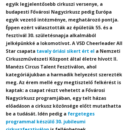
egyik legjelentősebb cirkuszi versenye, a
budapesti Fővárosi Nagycirkusz pedig Európa
egyik vezető intézménye, meghatározó pontja.
Éppen ezért választották az épületük 55. és a
fesztivál 30. születésnapja alkalmából
jelképünkké a lokomotívot.
A VSD Cheerleader All
Star csapata
tavaly óriási sikert ért el
a Nemzeti
Cirkuszművészeti Központ által életre hívott II.
Manézs Circus Talent Fesztiválon, ahol
kategóriájukban a harmadik helyezést szerezték
meg. Az érem mellé egy megtisztelő felkérést is
kaptak: a csapat részt vehetett a Fővárosi
Nagycirkusz programjában, egy telt házas
előadáson a cirkusz közönsége előtt mutathatta
be a tudását.
Idén pedig a
fergeteges
programmal készülő 30. jubileumi
cirkuszfesztiválon
is felléphetnek.