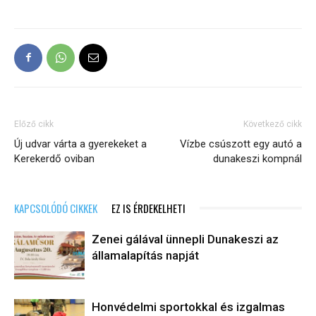
Előző cikk
Következő cikk
Új udvar várta a gyerekeket a
Vízbe csúszott egy autó a
Kerekerdő oviban
dunakeszi kompnál
KAPCSOLÓDÓ CIKKEK
EZ IS ÉRDEKELHETI
Zenei gálával ünnepli Dunakeszi az
államalapítás napját
Honvédelmi sportokkal és izgalmas