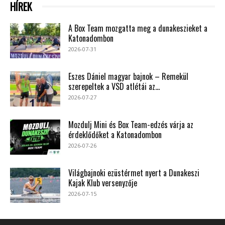
HÍREK
A Box Team mozgatta meg a dunakeszieket a
Katonadombon
2026-07-31
Eszes Dániel magyar bajnok – Remekül
szerepeltek a VSD atlétái az...
2026-07-27
Mozdulj Mini és Box Team-edzés várja az
érdeklődőket a Katonadombon
2026-07-26
Világbajnoki ezüstérmet nyert a Dunakeszi
Kajak Klub versenyzője
2026-07-15