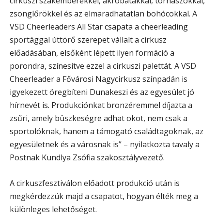
cirkuszi szakemberekkel, akrobatákkal, tornászokkal,
zsonglőrökkel és az elmaradhatatlan bohócokkal. A
VSD Cheerleaders All Star csapata a cheerleading
sportággal úttörő szerepet vállalt a cirkusz
előadásában, elsőként lépett ilyen formáció a
porondra, színesítve ezzel a cirkuszi palettát. A VSD
Cheerleader a Fővárosi Nagycirkusz színpadán is
igyekezett öregbíteni Dunakeszi és az egyesület jó
hírnevét is. Produkciónkat bronzéremmel díjazta a
zsűri, amely büszkeségre adhat okot, nem csak a
sportolóknak, hanem a támogató családtagoknak, az
egyesületnek és a városnak is” – nyilatkozta tavaly a
Postnak Kundlya Zsófia szakosztályvezető.
A cirkuszfesztiválon előadott produkció után is
megkérdezzük majd a csapatot, hogyan élték meg a
különleges lehetőséget.