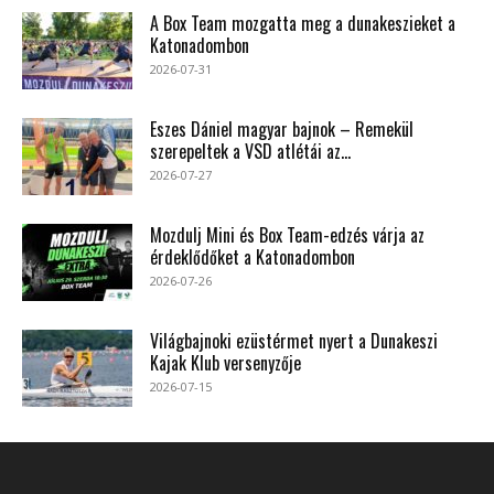
A Box Team mozgatta meg a dunakeszieket a
Katonadombon
2026-07-31
Eszes Dániel magyar bajnok – Remekül
szerepeltek a VSD atlétái az...
2026-07-27
Mozdulj Mini és Box Team-edzés várja az
érdeklődőket a Katonadombon
2026-07-26
Világbajnoki ezüstérmet nyert a Dunakeszi
Kajak Klub versenyzője
2026-07-15