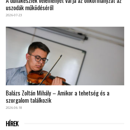
A dunakesziek véleményét várja az önkormányzat az
uszodák működéséről
2026-07-23
Balázs Zoltán Mihály – Amikor a tehetség és a
szorgalom találkozik
2026-06-18
HÍREK