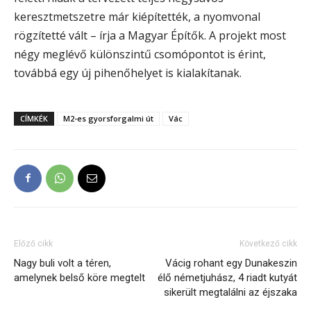
keresztmetszetre már kiépítették, a nyomvonal
rögzítetté vált – írja a Magyar Építők. A projekt most
négy meglévő különszintű csomópontot is érint,
továbbá egy új pihenőhelyet is kialakítanak.
CÍMKÉK
M2-es gyorsforgalmi út
Vác
Előző cikk
Következő cikk
Nagy buli volt a téren,
Vácig rohant egy Dunakeszin
amelynek belső köre megtelt
élő németjuhász, 4 riadt kutyát
sikerült megtalálni az éjszaka