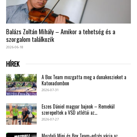
Balázs Zoltán Mihály – Amikor a tehetség és a
szorgalom találkozik
2026-06-18
HÍREK
A Box Team mozgatta meg a dunakeszieket a
Katonadombon
2026-07-31
Eszes Dániel magyar bajnok – Remekül
szerepeltek a VSD atlétái az...
2026-07-27
Mozdulj Mini és Box Team-edzés várja az