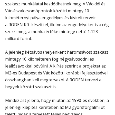
szakasz munkálatai kezdődhetnek meg. A Vác-dél és
Vác-észak csomópontok közötti mintegy 10
kilométernyi pálya engedélyes és kiviteli terveit
a RODEN Kft. készíti el, illetve az engedélyeket is a cég
szerzi meg, a munka értéke mintegy nettó 1,123
milliárd forint.
A jelenleg kétsávos (helyenként háromsávos) szakasz
mintegy 10 kilométeren fog négysávosodni és
leállósávokkal bővülni. A kiírás szerint a projektet az
M2-es Budapest és Vác közötti korábbi fejlesztésével
összhangban kell megtervezni. A RODEN tervezi a
hegyek közötti szakaszt is.
Mindez azt jelenti, hogy miután az 1990-es években, a
jelenlegi kiépítés keretében az M2 gyorsforgalmi út
feletti hidak a tervezett teljes négysávos