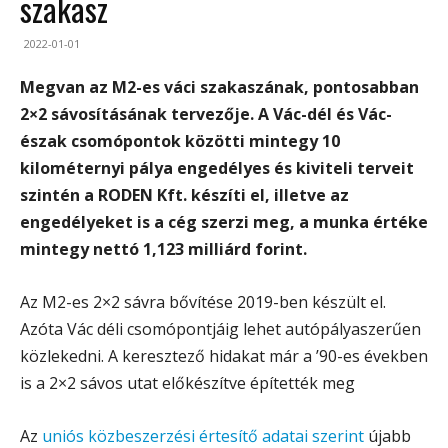
szakasz
2022-01-01
Megvan az M2-es váci szakaszának, pontosabban
2×2 sávosításának tervezője.
A Vác-dél és Vác-
észak csomópontok közötti mintegy 10
kilométernyi pálya engedélyes és kiviteli terveit
szintén a RODEN Kft. készíti el, illetve az
engedélyeket is a cég szerzi meg, a munka értéke
mintegy nettó 1,123 milliárd forint.
Az M2-es 2×2 sávra bővítése 2019-ben készült el.
Azóta Vác déli csomópontjáig lehet autópályaszerűen
közlekedni. A keresztező hidakat már a ’90-es években
is a 2×2 sávos utat előkészítve építették meg
Az
uniós közbeszerzési értesítő adatai szerint
újabb