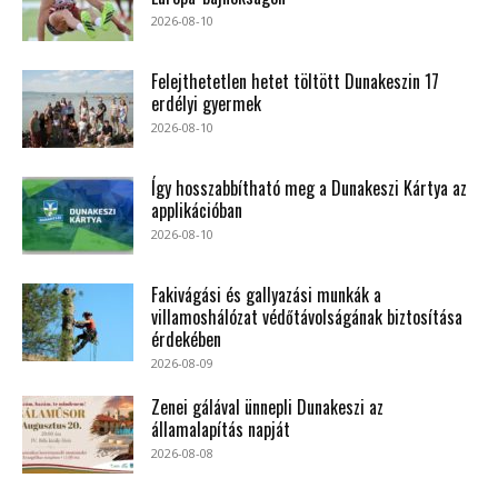
2026-08-10
Felejthetetlen hetet töltött Dunakeszin 17
erdélyi gyermek
2026-08-10
Így hosszabbítható meg a Dunakeszi Kártya az
applikációban
2026-08-10
Fakivágási és gallyazási munkák a
villamoshálózat védőtávolságának biztosítása
érdekében
2026-08-09
Zenei gálával ünnepli Dunakeszi az
államalapítás napját
2026-08-08