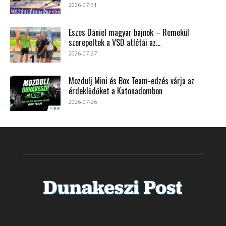
2026-07-31
Eszes Dániel magyar bajnok – Remekül
szerepeltek a VSD atlétái az...
2026-07-27
Mozdulj Mini és Box Team-edzés várja az
érdeklődőket a Katonadombon
2026-07-26