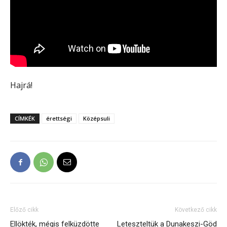
Hajrá!
CÍMKÉK
érettségi
Középsuli
Előző cikk
Következő cikk
Ellökték, mégis felküzdötte
Leteszteltük a Dunakeszi-Göd