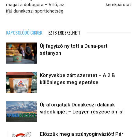
magát a dobogóra – Villő, az
kerékpárutat
ifjú dunakeszi sporttehetség
KAPCSOLÓDÓ CIKKEK
EZ IS ÉRDEKELHETI
Új fagyizó nyitott a Duna-parti
sétányon
Könyvekbe zárt szeretet – A 2.B
különleges meglepetése
Újraforgatják Dunakeszi dalának
videóklipjét – Legyen részese ön is!
Előzzük meg a szúnyoginváziót! Pár