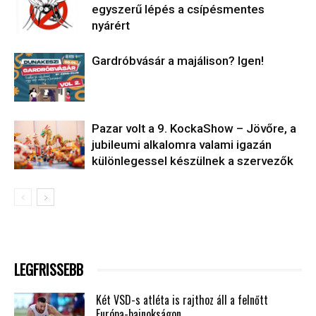
egyszerű lépés a csípésmentes
nyárért
Gardróbvásár a majálison? Igen!
Pazar volt a 9. KockaShow – Jövőre, a
jubileumi alkalomra valami igazán
különlegessel készülnek a szervezők
LEGFRISSEBB
Két VSD-s atléta is rajthoz áll a felnőtt
Európa-bajnokságon