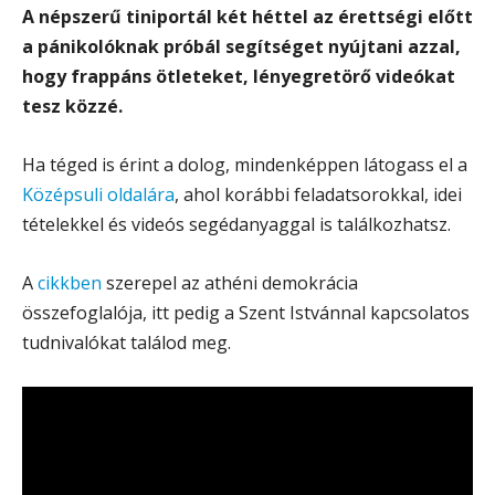
A népszerű tiniportál két héttel az érettségi előtt
a pánikolóknak próbál segítséget nyújtani azzal,
hogy frappáns ötleteket, lényegretörő videókat
tesz közzé.
Ha téged is érint a dolog, mindenképpen látogass el a
Középsuli oldalára
, ahol korábbi feladatsorokkal, idei
tételekkel és videós segédanyaggal is találkozhatsz.
A
cikkben
szerepel az athéni demokrácia
összefoglalója, itt pedig a Szent Istvánnal kapcsolatos
tudnivalókat találod meg.