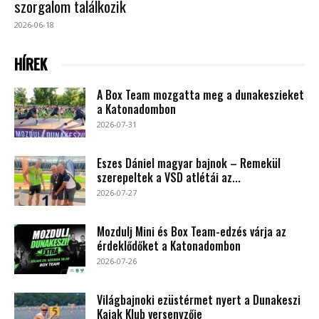
szorgalom találkozik
2026-06-18
HÍREK
A Box Team mozgatta meg a dunakeszieket
a Katonadombon
2026-07-31
Eszes Dániel magyar bajnok – Remekül
szerepeltek a VSD atlétái az...
2026-07-27
Mozdulj Mini és Box Team-edzés várja az
érdeklődőket a Katonadombon
2026-07-26
Világbajnoki ezüstérmet nyert a Dunakeszi
Kajak Klub versenyzője