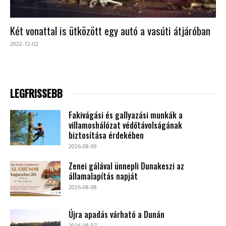
Két vonattal is ütközött egy autó a vasúti átjáróban
2022-12-02
LEGFRISSEBB
Fakivágási és gallyazási munkák a
villamoshálózat védőtávolságának
biztosítása érdekében
2026-08-09
Zenei gálával ünnepli Dunakeszi az
államalapítás napját
2026-08-08
Újra apadás várható a Dunán
2026-08-07