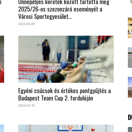
ó
Ünnepélyes keretek között tartotta meg
2025/26-os szezonzáró eseményét a
Városi Sportegyesület...
2026-06-09
Egyéni csúcsok és értékes pontgyűjtés a
Budapest Team Cup 2. fordulóján
2026-05-19
D