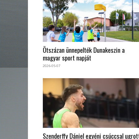
Ötszázan ünnepelték Dunakeszin a
magyar sport napját
2026-05-07
Szenderffy Dániel egyéni csúccsal ugrot