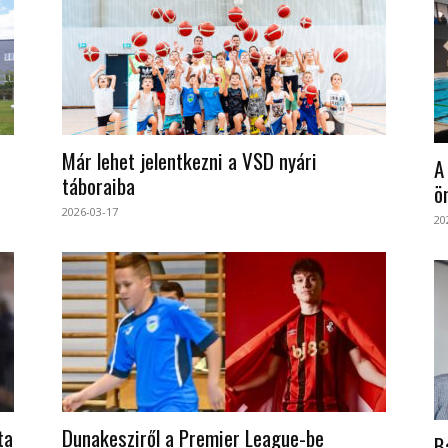
Már lehet jelentkezni a VSD nyári
A
táboraiba
ö
2026-03-17
20
ta
Dunakesziről a Premier League-be
B