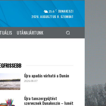
C
DUNAKESZI
25.6
2026. AUGUSZTUS 8. SZOMBAT
TUÁLIS
UTÁNAJÁRTUNK
EGFRISSEBB
Újra apadás várható a Dunán
2026-08-07
Újra tanszergyűjtést
szerveznek Dunakeszin – Ismét