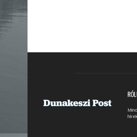
RÓL
Mind
híre