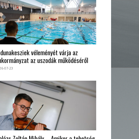
 dunakesziek véleményét várja az
nkormányzat az uszodák működéséről
26-07-23
alázs Zoltán Mihály – Amikor a tehetség