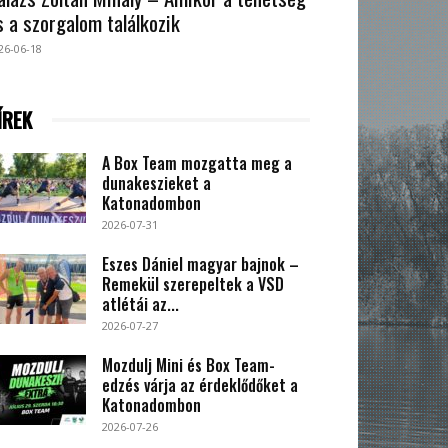
s a szorgalom találkozik
26-06-18
ÍREK
A Box Team mozgatta meg a
dunakeszieket a
Katonadombon
2026-07-31
Eszes Dániel magyar bajnok –
Remekül szerepeltek a VSD
atlétái az...
2026-07-27
Mozdulj Mini és Box Team-
edzés várja az érdeklődőket a
Katonadombon
2026-07-26