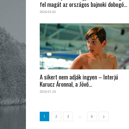
fel magát az országos bajnoki dobogó...
2026-03-02
A sikert nem adják ingyen – Interjú
Kurucz Áronnal, a Jövő...
2026-01-26
...
1
2
3
6