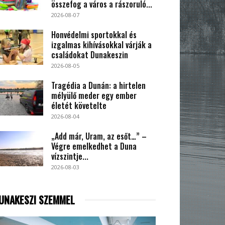
összefog a város a rászoruló...
2026-08-07
Honvédelmi sportokkal és
izgalmas kihívásokkal várják a
családokat Dunakeszin
2026-08-05
Tragédia a Dunán: a hirtelen
mélyülő meder egy ember
életét követelte
2026-08-04
„Add már, Uram, az esőt…” –
Végre emelkedhet a Duna
vízszintje...
2026-08-03
UNAKESZI SZEMMEL