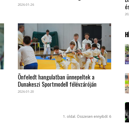
é
2026-01-26
20
H
Önfeledt hangulatban ünnepeltek a
Dunakeszi Sportmodell félévzáróján
2026-01-20
1. oldal. Összesen ennyiből: 6