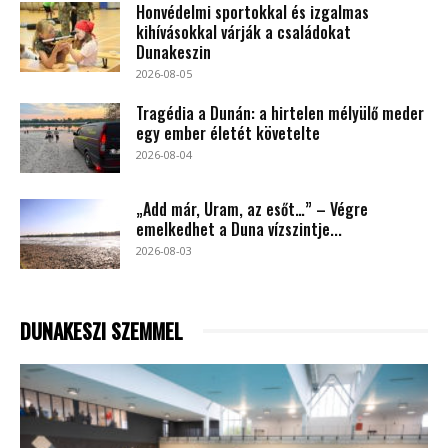
Honvédelmi sportokkal és izgalmas
kihívásokkal várják a családokat
Dunakeszin
2026-08-05
Tragédia a Dunán: a hirtelen mélyülő meder
egy ember életét követelte
2026-08-04
„Add már, Uram, az esőt…” – Végre
emelkedhet a Duna vízszintje...
2026-08-03
DUNAKESZI SZEMMEL