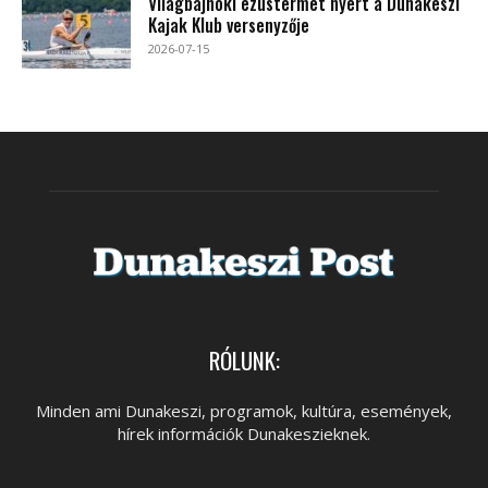
Világbajnoki ezüstérmet nyert a Dunakeszi
Kajak Klub versenyzője
2026-07-15
RÓLUNK:
Minden ami Dunakeszi, programok, kultúra, események,
hírek információk Dunakeszieknek.