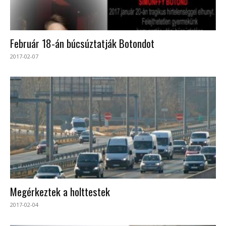
Február 18-án búcsúztatják Botondot
2017-02-07
Megérkeztek a holttestek
2017-02-04