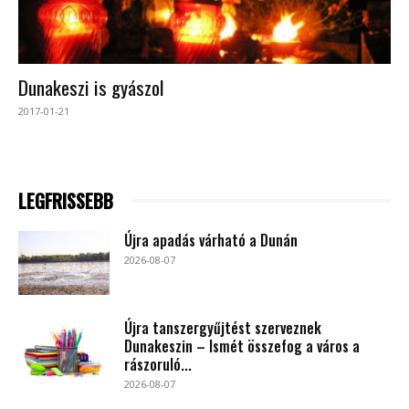
Dunakeszi is gyászol
2017-01-21
LEGFRISSEBB
Újra apadás várható a Dunán
2026-08-07
Újra tanszergyűjtést szerveznek
Dunakeszin – Ismét összefog a város a
rászoruló...
2026-08-07