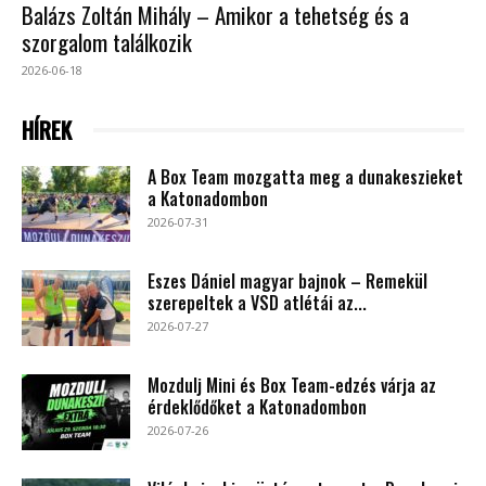
Balázs Zoltán Mihály – Amikor a tehetség és a
szorgalom találkozik
2026-06-18
HÍREK
A Box Team mozgatta meg a dunakeszieket
a Katonadombon
2026-07-31
Eszes Dániel magyar bajnok – Remekül
szerepeltek a VSD atlétái az...
2026-07-27
Mozdulj Mini és Box Team-edzés várja az
érdeklődőket a Katonadombon
2026-07-26