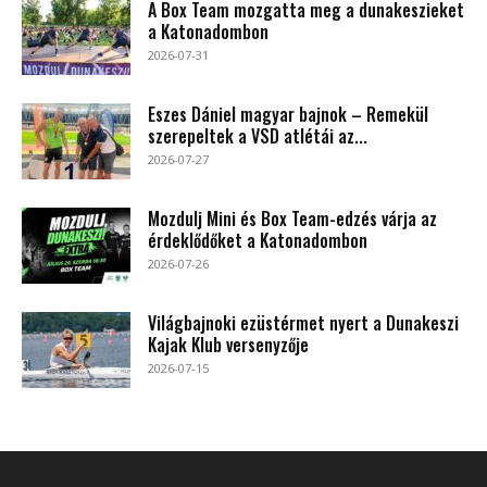
A Box Team mozgatta meg a dunakeszieket
a Katonadombon
2026-07-31
Eszes Dániel magyar bajnok – Remekül
szerepeltek a VSD atlétái az...
2026-07-27
Mozdulj Mini és Box Team-edzés várja az
érdeklődőket a Katonadombon
2026-07-26
Világbajnoki ezüstérmet nyert a Dunakeszi
Kajak Klub versenyzője
2026-07-15