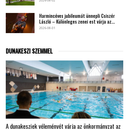
2026-08-02
Harmincéves jubileumát ünnepli Csiszér
László – Különleges zenei est várja az...
2026-08-01
DUNAKESZI SZEMMEL
A dunakesziek véleményét várja az önkormányzat az