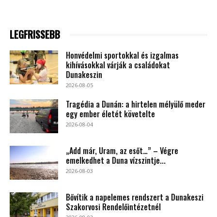
LEGFRISSEBB
Honvédelmi sportokkal és izgalmas
kihívásokkal várják a családokat
Dunakeszin
2026-08-05
Tragédia a Dunán: a hirtelen mélyülő meder
egy ember életét követelte
2026-08-04
„Add már, Uram, az esőt…” – Végre
emelkedhet a Duna vízszintje...
2026-08-03
Bővítik a napelemes rendszert a Dunakeszi
Szakorvosi Rendelőintézetnél