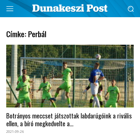
Címke: Perbál
Botrányos meccset játszottak labdarúgóink a rivális
ellen, a bíró megkedvelte a...
2021-09-26