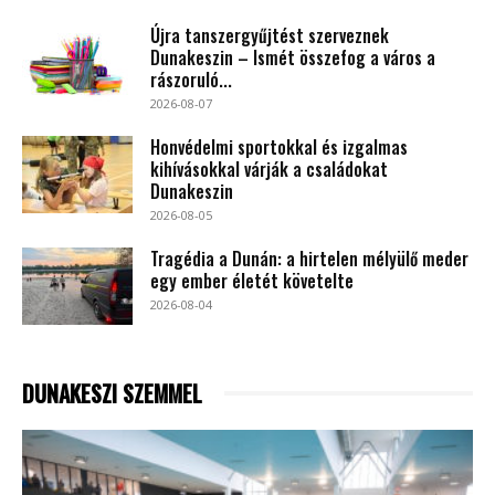
Újra tanszergyűjtést szerveznek
Dunakeszin – Ismét összefog a város a
rászoruló...
2026-08-07
Honvédelmi sportokkal és izgalmas
kihívásokkal várják a családokat
Dunakeszin
2026-08-05
Tragédia a Dunán: a hirtelen mélyülő meder
egy ember életét követelte
2026-08-04
DUNAKESZI SZEMMEL