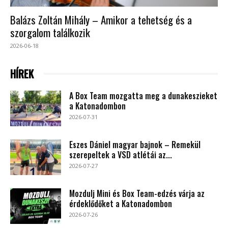
Balázs Zoltán Mihály – Amikor a tehetség és a
szorgalom találkozik
2026-06-18
HÍREK
A Box Team mozgatta meg a dunakeszieket
a Katonadombon
2026-07-31
Eszes Dániel magyar bajnok – Remekül
szerepeltek a VSD atlétái az...
2026-07-27
Mozdulj Mini és Box Team-edzés várja az
érdeklődőket a Katonadombon
2026-07-26