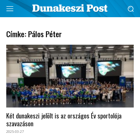
Címke: Pálos Péter
Két dunakeszi jelölt is az országos Év sportolója
szavazáson
2025-03-27