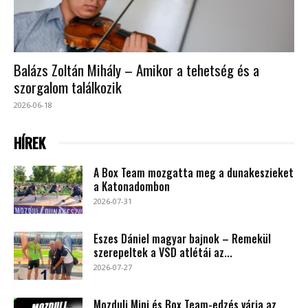
Balázs Zoltán Mihály – Amikor a tehetség és a
szorgalom találkozik
2026-06-18
HÍREK
A Box Team mozgatta meg a dunakeszieket
a Katonadombon
2026-07-31
Eszes Dániel magyar bajnok – Remekül
szerepeltek a VSD atlétái az...
2026-07-27
Mozdulj Mini és Box Team-edzés várja az