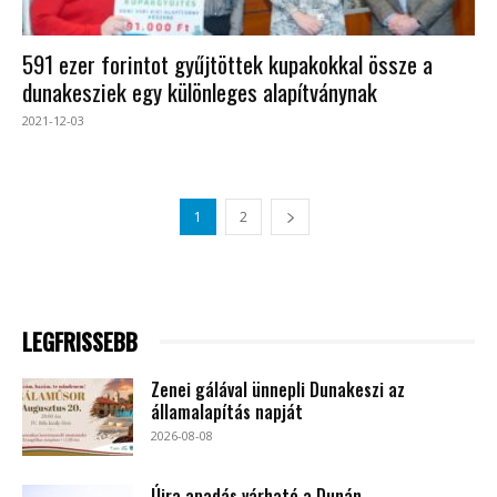
591 ezer forintot gyűjtöttek kupakokkal össze a
dunakesziek egy különleges alapítványnak
2021-12-03
1
2
LEGFRISSEBB
Zenei gálával ünnepli Dunakeszi az
államalapítás napját
2026-08-08
Újra apadás várható a Dunán