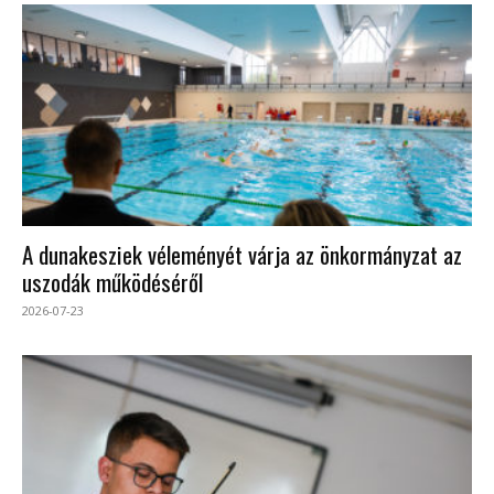
A dunakesziek véleményét várja az önkormányzat az
uszodák működéséről
2026-07-23