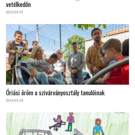
vetélkedőn
2025-04-19
Óriási öröm a szivárványosztály tanulóinak
2024-05-24