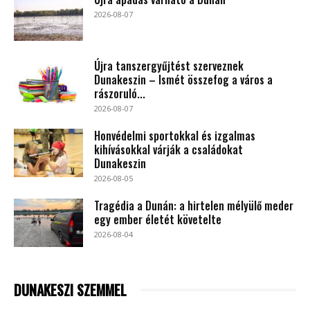
2026-08-07
Újra tanszergyűjtést szerveznek
Dunakeszin – Ismét összefog a város a
rászoruló...
2026-08-07
Honvédelmi sportokkal és izgalmas
kihívásokkal várják a családokat
Dunakeszin
2026-08-05
Tragédia a Dunán: a hirtelen mélyülő meder
egy ember életét követelte
2026-08-04
DUNAKESZI SZEMMEL