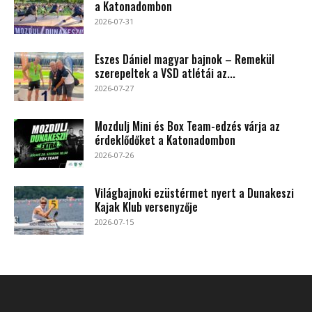
a Katonadombon
2026-07-31
Eszes Dániel magyar bajnok – Remekül
szerepeltek a VSD atlétái az...
2026-07-27
Mozdulj Mini és Box Team-edzés várja az
érdeklődőket a Katonadombon
2026-07-26
Világbajnoki ezüstérmet nyert a Dunakeszi
Kajak Klub versenyzője
2026-07-15