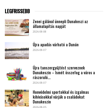
LEGFRISSEBB
Zenei gálával ünnepli Dunakeszi az
államalapítás napját
2026-08-08
Újra apadás várható a Dunán
2026-08-07
Újra tanszergyűjtést szerveznek
Dunakeszin – Ismét összefog a város a
rászoruló...
2026-08-07
Honvédelmi sportokkal és izgalmas
kihívásokkal várják a családokat
Dunakeszin
2026-08-05