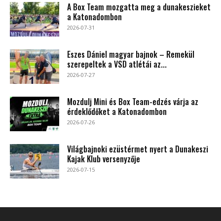
A Box Team mozgatta meg a dunakeszieket
a Katonadombon
2026-07-31
Eszes Dániel magyar bajnok – Remekül
szerepeltek a VSD atlétái az...
2026-07-27
Mozdulj Mini és Box Team-edzés várja az
érdeklődőket a Katonadombon
2026-07-26
Világbajnoki ezüstérmet nyert a Dunakeszi
Kajak Klub versenyzője
2026-07-15