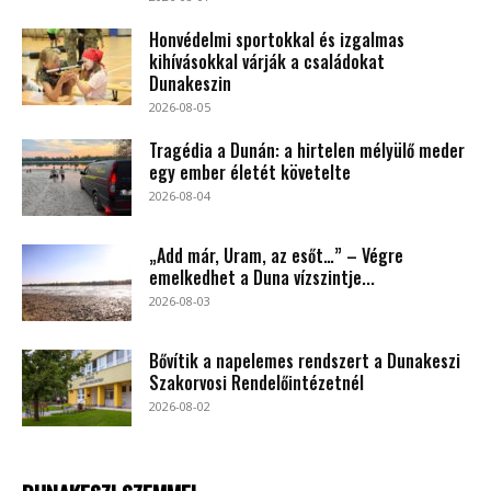
Honvédelmi sportokkal és izgalmas
kihívásokkal várják a családokat
Dunakeszin
2026-08-05
Tragédia a Dunán: a hirtelen mélyülő meder
egy ember életét követelte
2026-08-04
„Add már, Uram, az esőt…” – Végre
emelkedhet a Duna vízszintje...
2026-08-03
Bővítik a napelemes rendszert a Dunakeszi
Szakorvosi Rendelőintézetnél
2026-08-02