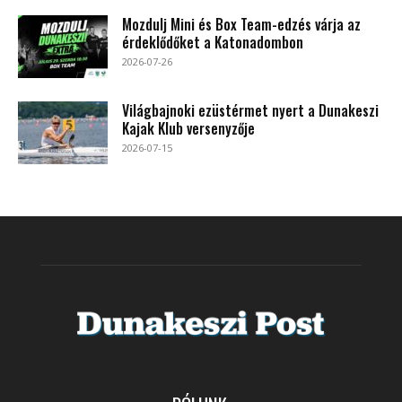
Mozdulj Mini és Box Team-edzés várja az
érdeklődőket a Katonadombon
2026-07-26
Világbajnoki ezüstérmet nyert a Dunakeszi
Kajak Klub versenyzője
2026-07-15