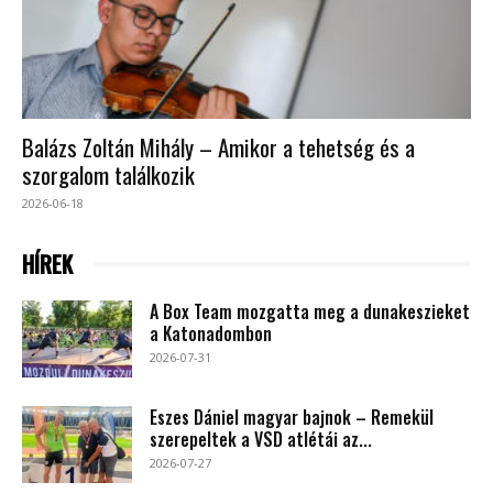
Balázs Zoltán Mihály – Amikor a tehetség és a
szorgalom találkozik
2026-06-18
HÍREK
A Box Team mozgatta meg a dunakeszieket
a Katonadombon
2026-07-31
Eszes Dániel magyar bajnok – Remekül
szerepeltek a VSD atlétái az...
2026-07-27