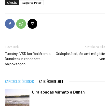
CÍMKÉK
Szijjártó Péter
Előző cikk
Következő cikk
Tucatnyi VSD korfballérem a
Óriásplakátok, és ami mögötte
Dunakeszin rendezett
van
bajnokságon
KAPCSOLÓDÓ CIKKEK
EZ IS ÉRDEKELHETI
Újra apadás várható a Dunán