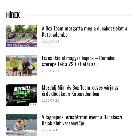
HÍREK
A Box Team mozgatta meg a dunakeszieket a
Katonadombon
2026-07-31
Eszes Dániel magyar bajnok – Remekül
szerepeltek a VSD atlétái az...
2026-07-27
Mozdulj Mini és Box Team-edzés várja az
érdeklődőket a Katonadombon
2026-07-26
Világbajnoki ezüstérmet nyert a Dunakeszi
Kajak Klub versenyzője
2026-07-15