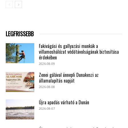
LEGFRISSEBB
Fakivágási és gallyazási munkák a
villamoshálózat védőtávolságának biztosítása
érdekében
2026-08-09
Zenei gálával ünnepli Dunakeszi az
államalapítás napját
2026-08-08
Újra apadás várható a Dunán
2026-08-07