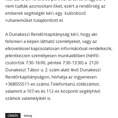
nem tudták azonosítani őket, ezért a rendőrség az
emberek segítségét kéri. egy különböző
ruhaneműket tulajdonított el.
A Dunakeszi Rendőrkapitányság kéri, hogy aki
felismeri a képen látható személyeket, vagy az
elkövetéssel kapcsolatosan információval rendelkezik,
jelentkezzen személyesen munkaidőben (hétfő-
csütörtök 7:30-16:00, péntek 7:30-13:30) a 2120
Dunakeszi Tábor u. 2. szám alatt lévő Dunakeszi
Rendőrkapitányságon, hívhatja az ingyenesen
+368055511-es számú Telefontanú zöldszámot,
valamint a 107-es és 112-es központi segélyhívó
számok valamelyikét is.
CÍMKÉK
tolvaj