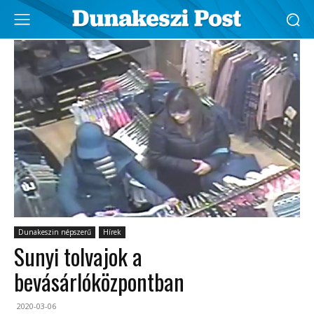
Dunakeszin népszerű
Hírek
Sunyi tolvajok a
bevásárlóközpontban
2020-03-06