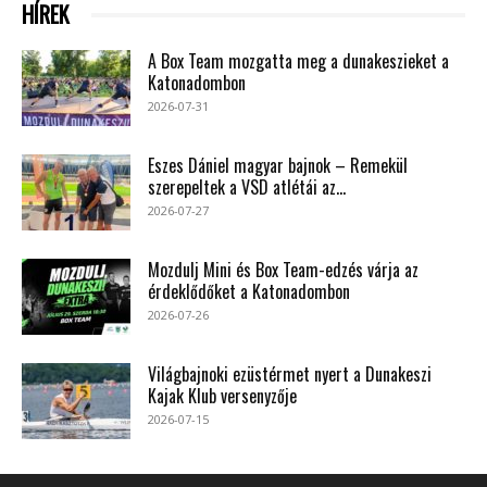
HÍREK
A Box Team mozgatta meg a dunakeszieket a
Katonadombon
2026-07-31
Eszes Dániel magyar bajnok – Remekül
szerepeltek a VSD atlétái az...
2026-07-27
Mozdulj Mini és Box Team-edzés várja az
érdeklődőket a Katonadombon
2026-07-26
Világbajnoki ezüstérmet nyert a Dunakeszi
Kajak Klub versenyzője
2026-07-15