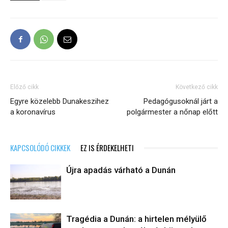
Előző cikk
Következő cikk
Egyre közelebb Dunakeszihez
Pedagógusoknál járt a
a koronavírus
polgármester a nőnap előtt
KAPCSOLÓDÓ CIKKEK
EZ IS ÉRDEKELHETI
Újra apadás várható a Dunán
Tragédia a Dunán: a hirtelen mélyülő