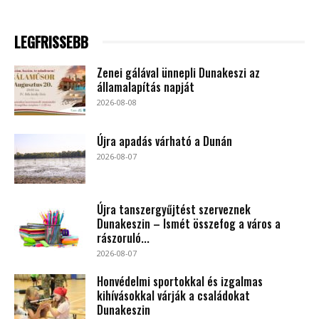
LEGFRISSEBB
Zenei gálával ünnepli Dunakeszi az
államalapítás napját
2026-08-08
Újra apadás várható a Dunán
2026-08-07
Újra tanszergyűjtést szerveznek
Dunakeszin – Ismét összefog a város a
rászoruló...
2026-08-07
Honvédelmi sportokkal és izgalmas
kihívásokkal várják a családokat
Dunakeszin