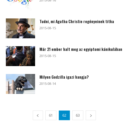
2015-08-16
Tudni, mi Agatha Christie regényeinek titka
2015-08-15
Már 21 ember halt meg az egyiptomi kánikulában
2015-08-15
Milyen Godzilla igazi hangja?
2015-08-14
61
62
63