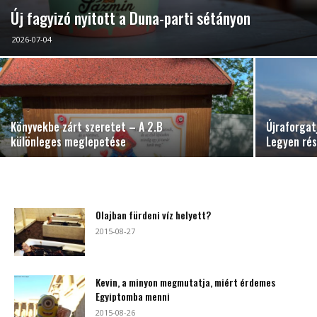
Új fagyizó nyitott a Duna-parti sétányon
2026-07-04
Könyvekbe zárt szeretet – A 2.B
Újraforgat
különleges meglepetése
Legyen rés
Olajban fürdeni víz helyett?
2015-08-27
Kevin, a minyon megmutatja, miért érdemes
Egyiptomba menni
2015-08-26