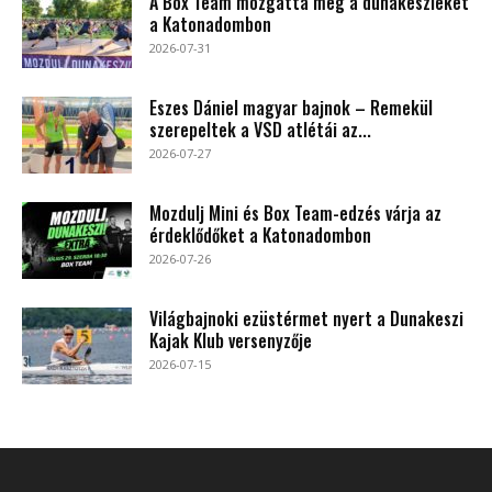
A Box Team mozgatta meg a dunakeszieket
a Katonadombon
2026-07-31
Eszes Dániel magyar bajnok – Remekül
szerepeltek a VSD atlétái az...
2026-07-27
Mozdulj Mini és Box Team-edzés várja az
érdeklődőket a Katonadombon
2026-07-26
Világbajnoki ezüstérmet nyert a Dunakeszi
Kajak Klub versenyzője
2026-07-15