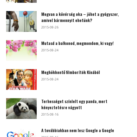
Megvan a kövérség oka – jöhet a gyógyszer,
amivel bármennyit ehetünk?
2015-08-26
Mutasd a balkonod, megmondom, ki vagy!
2015-08-24
Meghökkentő filmborítók Kínából
2015-08-24
Terhességet színlelt egy panda, mert
kényeztetésre vágyott
2015-08-16
A továbbiakban nem lesz Google a Google