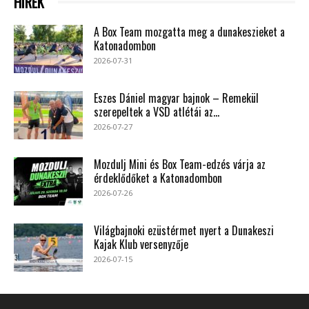
HÍREK
A Box Team mozgatta meg a dunakeszieket a
Katonadombon
2026-07-31
Eszes Dániel magyar bajnok – Remekül
szerepeltek a VSD atlétái az...
2026-07-27
Mozdulj Mini és Box Team-edzés várja az
érdeklődőket a Katonadombon
2026-07-26
Világbajnoki ezüstérmet nyert a Dunakeszi
Kajak Klub versenyzője
2026-07-15