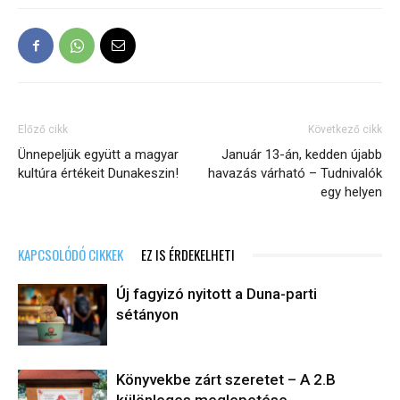
Előző cikk
Következő cikk
Ünnepeljük együtt a magyar
Január 13-án, kedden újabb
kultúra értékeit Dunakeszin!
havazás várható – Tudnivalók
egy helyen
KAPCSOLÓDÓ CIKKEK
EZ IS ÉRDEKELHETI
Új fagyizó nyitott a Duna-parti
sétányon
Könyvekbe zárt szeretet – A 2.B