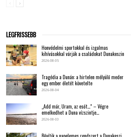
LEGFRISSEBB
Honvédelmi sportokkal és izgalmas
kihívásokkal várják a családokat Dunakeszin
2026-08-05
Tragédia a Dunán: a hirtelen mélyülő meder
egy ember életét követelte
2026-08-04
„Add már, Uram, az esőt…” – Végre
emelkedhet a Duna vízszintje...
2026-08-03
Bővítik a napelemes rendszert a Dunakeszi