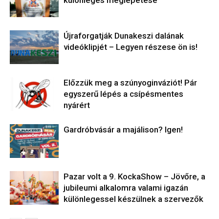
különleges meglepetése
Újraforgatják Dunakeszi dalának
videóklipjét – Legyen részese ön is!
Előzzük meg a szúnyoginváziót! Pár
egyszerű lépés a csípésmentes
nyárért
Gardróbvásár a majálison? Igen!
Pazar volt a 9. KockaShow – Jövőre, a
jubileumi alkalomra valami igazán
különlegessel készülnek a szervezők