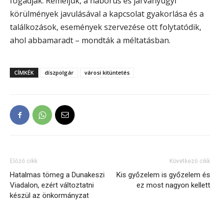
fogadják. Reméljük, a háborús és járványügyi
körülmények javulásával a kapcsolat gyakorlása és a
találkozások, események szervezése ott folytatódik,
ahol abbamaradt – mondták a méltatásban.
CÍMKÉK
díszpolgár
városi kitüntetés
Előző cikk
Következő cikk
Hatalmas tömeg a Dunakeszi
Kis győzelem is győzelem és
Viadalon, ezért változtatni
ez most nagyon kellett
készül az önkormányzat