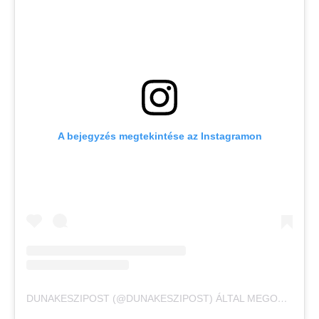
A bejegyzés megtekintése az Instagramon
DUNAKESZIPOST (@DUNAKESZIPOST) ÁLTAL MEGOSZTOTT BEJEGYZÉS