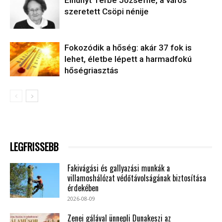
Elhunyt Terbe Józsefné, a város
szeretett Csöpi nénije
Fokozódik a hőség: akár 37 fok is
lehet, életbe lépett a harmadfokú
hőségriasztás
LEGFRISSEBB
Fakivágási és gallyazási munkák a
villamoshálózat védőtávolságának biztosítása
érdekében
2026-08-09
Zenei gálával ünnepli Dunakeszi az