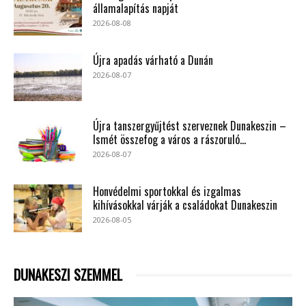
államalapítás napját
2026-08-08
Újra apadás várható a Dunán
2026-08-07
Újra tanszergyűjtést szerveznek Dunakeszin –
Ismét összefog a város a rászoruló...
2026-08-07
Honvédelmi sportokkal és izgalmas
kihívásokkal várják a családokat Dunakeszin
2026-08-05
DUNAKESZI SZEMMEL