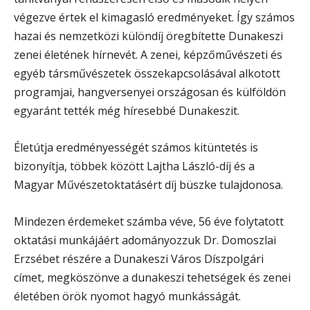
végezve értek el kimagasló eredményeket. Így számos
hazai és nemzetközi különdíj öregbítette Dunakeszi
zenei életének hírnevét. A zenei, képzőművészeti és
egyéb társművészetek összekapcsolásával alkotott
programjai, hangversenyei országosan és külföldön
egyaránt tették még híresebbé Dunakeszit.
Életútja eredményességét számos kitüntetés is
bizonyítja, többek között Lajtha László-díj és a
Magyar Művészetoktatásért díj büszke tulajdonosa.
Mindezen érdemeket számba véve, 56 éve folytatott
oktatási munkájáért adományozzuk Dr. Domoszlai
Erzsébet részére a Dunakeszi Város Díszpolgári
címet, megköszönve a dunakeszi tehetségek és zenei
életében örök nyomot hagyó munkásságát.