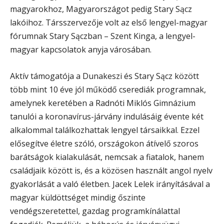
magyarokhoz, Magyarországot pedig Stary Sącz
lakóihoz. Társszervezője volt az első lengyel-magyar
fórumnak Stary Sączban – Szent Kinga, a lengyel-
magyar kapcsolatok anyja városában.
Aktív támogatója a Dunakeszi és Stary Sącz között
több mint 10 éve jól működő cserediák programnak,
amelynek keretében a Radnóti Miklós Gimnázium
tanulói a koronavírus-járvány indulásáig évente két
alkalommal találkozhattak lengyel társaikkal. Ezzel
elősegítve életre szóló, országokon átívelő szoros
barátságok kialakulását, nemcsak a fiatalok, hanem
családjaik között is, és a közösen használt angol nyelv
gyakorlását a való életben. Jacek Lelek irányításával a
magyar küldöttséget mindig őszinte
vendégszeretettel, gazdag programkínálattal