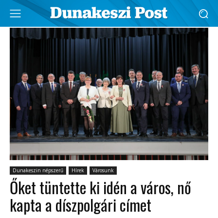
Dunakeszin népszerű
Hírek
Városunk
Őket tüntette ki idén a város, nő
kapta a díszpolgári címet