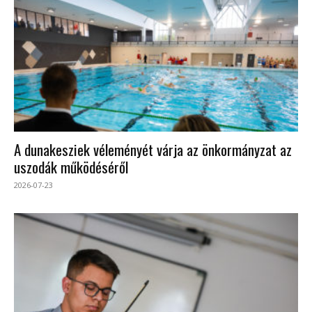
A dunakesziek véleményét várja az önkormányzat az
uszodák működéséről
2026-07-23