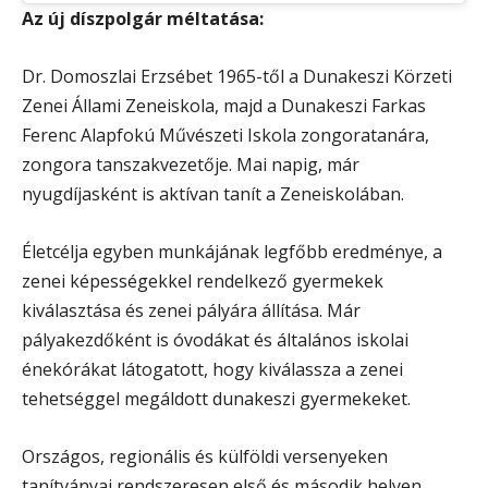
Az új díszpolgár méltatása:
Dr. Domoszlai Erzsébet 1965-től a Dunakeszi Körzeti
Zenei Állami Zeneiskola, majd a Dunakeszi Farkas
Ferenc Alapfokú Művészeti Iskola zongoratanára,
zongora tanszakvezetője. Mai napig, már
nyugdíjasként is aktívan tanít a Zeneiskolában.
Életcélja egyben munkájának legfőbb eredménye, a
zenei képességekkel rendelkező gyermekek
kiválasztása és zenei pályára állítása. Már
pályakezdőként is óvodákat és általános iskolai
énekórákat látogatott, hogy kiválassza a zenei
tehetséggel megáldott dunakeszi gyermekeket.
Országos, regionális és külföldi versenyeken
tanítványai rendszeresen első és második helyen