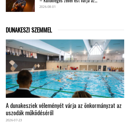
– Különleges zenei est várja az...
2026-08-01
DUNAKESZI SZEMMEL
A dunakesziek véleményét várja az önkormányzat az
uszodák működéséről
2026-07-23