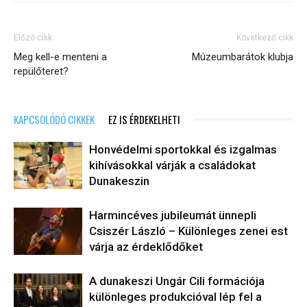
Előző cikk
Következő cikk
Meg kell-e menteni a
Múzeumbarátok klubja
repülőteret?
KAPCSOLÓDÓ CIKKEK
EZ IS ÉRDEKELHETI
Honvédelmi sportokkal és izgalmas
kihívásokkal várják a családokat
Dunakeszin
Harmincéves jubileumát ünnepli
Csiszér László – Különleges zenei est
várja az érdeklődőket
A dunakeszi Ungár Cili formációja
különleges produkcióval lép fel a