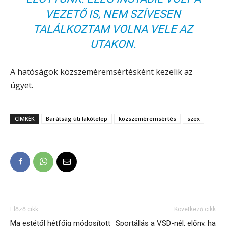
VEZETŐ IS, NEM SZÍVESEN
TALÁLKOZTAM VOLNA VELE AZ
UTAKON.
A hatóságok közszeméremsértésként kezelik az
ügyet.
CÍMKÉK
Barátság úti lakótelep
közszeméremsértés
szex
Előző cikk
Következő cikk
Ma estétől hétfőig módosított
Sportállás a VSD-nél, előny, ha