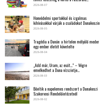
2026-08-07
Honvédelmi sportokkal és izgalmas
kihívásokkal várják a családokat Dunakeszin
2026-08-05
Tragédia a Dunán: a hirtelen mélyülő meder
egy ember életét követelte
2026-08-04
„Add már, Uram, az esőt…” – Végre
emelkedhet a Duna vízszintje...
2026-08-03
Bővítik a napelemes rendszert a Dunakeszi
Szakorvosi Rendelőintézetnél
2026-08-02