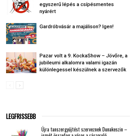
egyszerű lépés a csípésmentes
nyárért
Gardróbvásár a majálison? Igen!
Pazar volt a 9. KockaShow – Jövőre, a
jubileumi alkalomra valami igazán
különlegessel készülnek a szervezők
LEGFRISSEBB
Újra tanszergyűjtést szerveznek Dunakeszin –
ismét összefog a város a rászoruló...