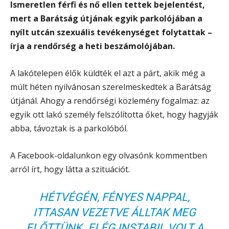
Ismeretlen férfi és nő ellen tettek bejelentést,
mert a Barátság útjának egyik parkolójában a
nyílt utcán szexuális tevékenységet folytattak –
írja a rendőrség a heti beszámolójában.
A lakótelepen élők küldték el azt a párt, akik még a
múlt héten nyilvánosan szerelmeskedtek a Barátság
útjánál. Ahogy a rendőrségi közlemény fogalmaz: az
egyik ott lakó személy felszólította őket, hogy hagyják
abba, távoztak is a parkolóból.
A Facebook-oldalunkon egy olvasónk kommentben
arról írt, hogy látta a szituációt.
HÉTVÉGÉN, FÉNYES NAPPAL,
ITTASAN VEZETVE ÁLLTAK MEG
ELŐTTÜNK. ELÉG INSTABIL VOLT A