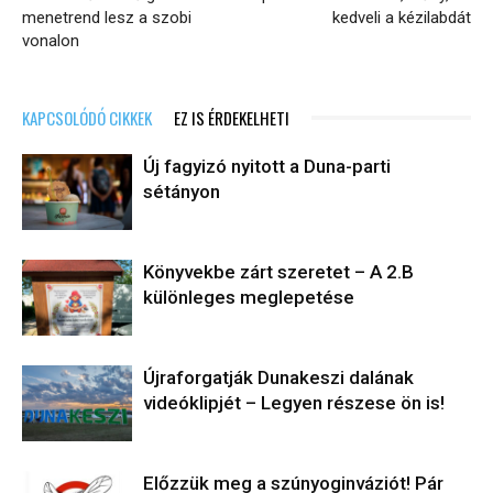
menetrend lesz a szobi
kedveli a kézilabdát
vonalon
KAPCSOLÓDÓ CIKKEK
EZ IS ÉRDEKELHETI
Új fagyizó nyitott a Duna-parti
sétányon
Könyvekbe zárt szeretet – A 2.B
különleges meglepetése
Újraforgatják Dunakeszi dalának
videóklipjét – Legyen részese ön is!
Előzzük meg a szúnyoginváziót! Pár