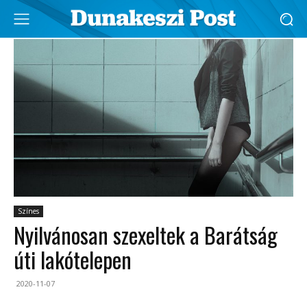
Színes
Nyilvánosan szexeltek a Barátság
úti lakótelepen
2020-11-07