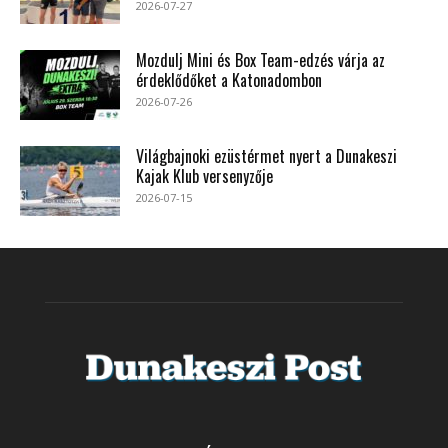
2026-07-27
Mozdulj Mini és Box Team-edzés várja az
érdeklődőket a Katonadombon
2026-07-26
Világbajnoki ezüstérmet nyert a Dunakeszi
Kajak Klub versenyzője
2026-07-15