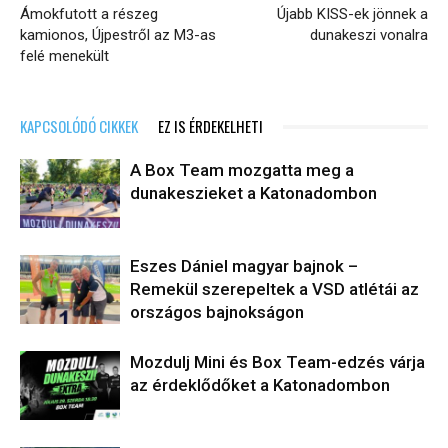
Ámokfutott a részeg
Újabb KISS-ek jönnek a
kamionos, Újpestről az M3-as
dunakeszi vonalra
felé menekült
KAPCSOLÓDÓ CIKKEK
EZ IS ÉRDEKELHETI
A Box Team mozgatta meg a
dunakeszieket a Katonadombon
Eszes Dániel magyar bajnok –
Remekül szerepeltek a VSD atlétái az
országos bajnokságon
Mozdulj Mini és Box Team-edzés várja
az érdeklődőket a Katonadombon