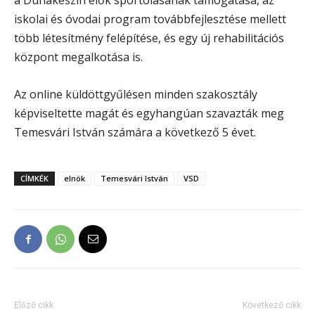
a Dunakeszin élők sportolásának támogatása, az
iskolai és óvodai program továbbfejlesztése mellett
több létesítmény felépítése, és egy új rehabilitációs
központ megalkotása is.
Az online küldöttgyűlésen minden szakosztály
képviseltette magát és egyhangúan szavazták meg
Temesvári István számára a következő 5 évet.
CÍMKÉK
elnök
Temesvári István
VSD
Előző cikk
Következő cikk