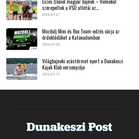
Eszes Dániel magyar bajnok – Remekül
szerepeltek a VSD atlétái az...
2026-07-27
Mozdulj Mini és Box Team-edzés várja az
érdeklődőket a Katonadombon
2026-07-26
Világbajnoki ezüstérmet nyert a Dunakeszi
Kajak Klub versenyzője
2026-07-15