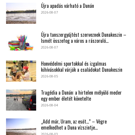
Újra apadás várható a Dunán
2026-08-07
Újra tanszergyűjtést szerveznek Dunakeszin –
Ismét összefog a város a rászoruló...
2026-08-07
Honvédelmi sportokkal és izgalmas
kihívásokkal várják a családokat Dunakeszin
2026-08-05
Tragédia a Dunán: a hirtelen mélyülő meder
egy ember életét követelte
2026-08-04
„Add már, Uram, az esőt…” – Végre
emelkedhet a Duna vízszintje...
2026-08-03