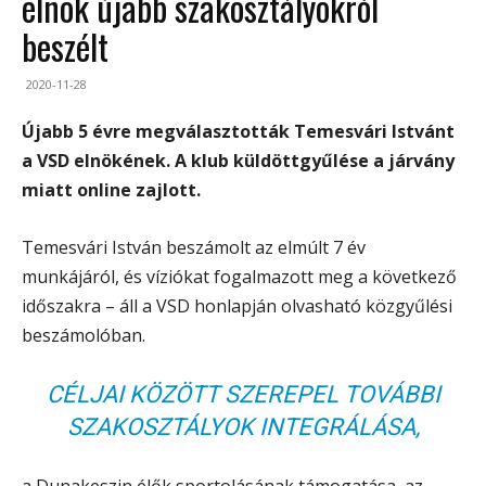
elnök újabb szakosztályokról
beszélt
2020-11-28
Újabb 5 évre megválasztották Temesvári Istvánt
a VSD elnökének. A klub küldöttgyűlése a járvány
miatt online zajlott.
Temesvári István beszámolt az elmúlt 7 év
munkájáról, és víziókat fogalmazott meg a következő
időszakra – áll a VSD honlapján olvasható közgyűlési
beszámolóban.
CÉLJAI KÖZÖTT SZEREPEL TOVÁBBI
SZAKOSZTÁLYOK INTEGRÁLÁSA,