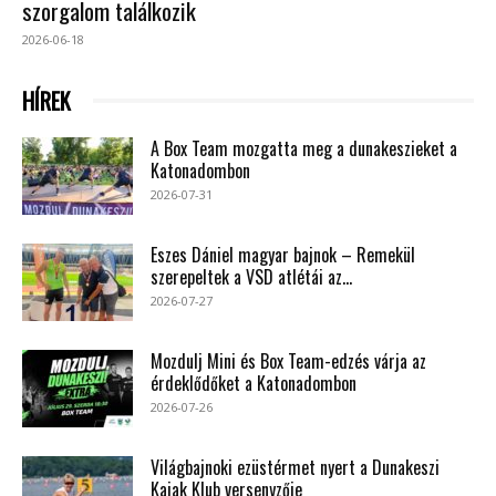
szorgalom találkozik
2026-06-18
HÍREK
A Box Team mozgatta meg a dunakeszieket a
Katonadombon
2026-07-31
Eszes Dániel magyar bajnok – Remekül
szerepeltek a VSD atlétái az...
2026-07-27
Mozdulj Mini és Box Team-edzés várja az
érdeklődőket a Katonadombon
2026-07-26
Világbajnoki ezüstérmet nyert a Dunakeszi
Kajak Klub versenyzője