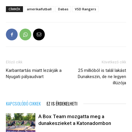
CÍMKÉK
amerikaifutball
Dabas
VSD Rangers
Előző cikk
Következő cikk
Karbantartás miatt lezárják a
25 millióból is talál lakást
Nyugati pályaudvart
Dunakeszin, de ne legyen
illúzója
KAPCSOLÓDÓ CIKKEK
EZ IS ÉRDEKELHETI
A Box Team mozgatta meg a
dunakeszieket a Katonadombon