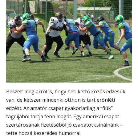
Beszélt még arról is, hogy heti kettő közös edzésük
van, de kétszer mindenki otthon is tart erőnléti
edzést. Az amatőr csapat gyakorlatilag a “fiúk”
tagdíjából tartja fenn magát. Egy amerikai csapat
szertárosának fizetéséből jó csapatot csinálnánk –
tette hozzá keserédes humorral.