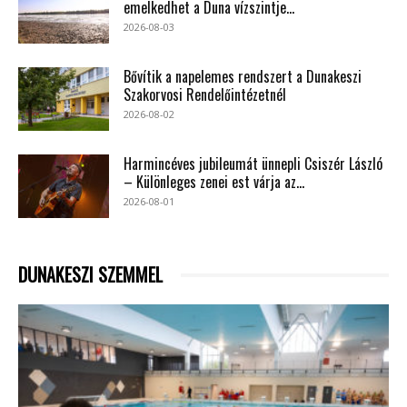
emelkedhet a Duna vízszintje...
2026-08-03
Bővítik a napelemes rendszert a Dunakeszi
Szakorvosi Rendelőintézetnél
2026-08-02
Harmincéves jubileumát ünnepli Csiszér László
– Különleges zenei est várja az...
2026-08-01
DUNAKESZI SZEMMEL