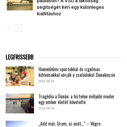
padláson? A VSD a lakosság
segítségét kéri egy különleges
kiállításhoz
LEGFRISSEBB
Honvédelmi sportokkal és izgalmas
kihívásokkal várják a családokat Dunakeszin
2026-08-05
Tragédia a Dunán: a hirtelen mélyülő meder
egy ember életét követelte
2026-08-04
„Add már, Uram, az esőt…” – Végre