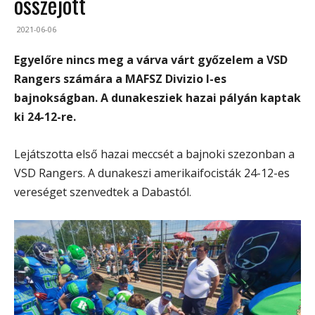
összejött
2021-06-06
Egyelőre nincs meg a várva várt győzelem a VSD
Rangers számára a MAFSZ Divizio I-es
bajnokságban. A dunakesziek hazai pályán kaptak
ki 24-12-re.
Lejátszotta első hazai meccsét a bajnoki szezonban a
VSD Rangers. A dunakeszi amerikaifocisták 24-12-es
vereséget szenvedtek a Dabastól.