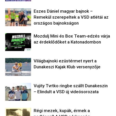
Eszes Dániel magyar bajnok –
Remekül szerepeltek a VSD atlétái az
országos bajnokságon
Mozdulj Mini és Box Team-edzés várja
az érdeklődőket a Katonadombon
Világbajnoki ezüstérmet nyert a
Dunakeszi Kajak Klub versenyzője
Vujity Tvrtko ringbe szállt Dunakeszin
– Elindult a VSD új videósorozata
Régi mezek, kupák, érmek a