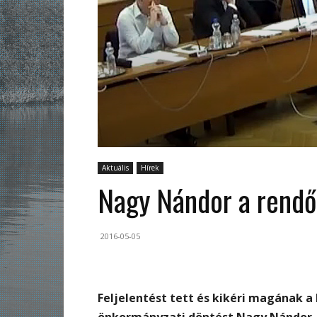
Aktuális
Hírek
Nagy Nándor a rendő
2016-05-05
Feljelentést tett és kikéri magának a
önkormányzati döntést Nagy Nándor. 