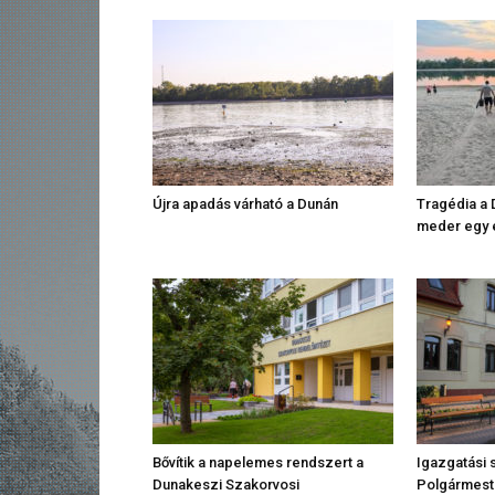
Újra apadás várható a Dunán
Tragédia a D
meder egy e
Bővítik a napelemes rendszert a
Igazgatási 
Dunakeszi Szakorvosi
Polgármeste