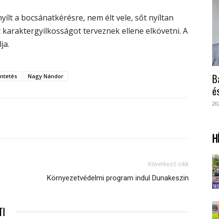
lt a bocsánatkérésre, nem élt vele, sőt nyíltan
t karaktergyilkosságot terveznek ellene elkövetni. A
ja.
B
üntetés
Nagy Nándor
é
20
H
Következő cikk
Környezetvédelmi program indul Dunakeszin
TI