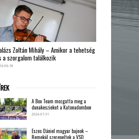
alázs Zoltán Mihály – Amikor a tehetség
s a szorgalom találkozik
26-06-18
ÍREK
A Box Team mozgatta meg a
dunakeszieket a Katonadombon
2026-07-31
Eszes Dániel magyar bajnok –
Remekül szerepeltek a VSD