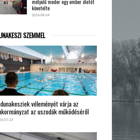
mélyülő meder egy ember életét
követelte
2026-08-04
UNAKESZI SZEMMEL
 dunakesziek véleményét várja az
nkormányzat az uszodák működéséről
26-07-23