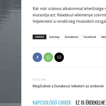
Bár már számos alkalommal lehetősége nyí
elutasítja azt. Ráadásul véleménye szerin
feljelentést a rendőrség hivatalból vizsgál
CÍMKÉK
botrány
Dunakeszi
Facebook
kit
Előző cikk
Megőrülnek a Dunakeszi telkekért az emberek
KAPCSOLÓDÓ CIKKEK
EZ IS ÉRDEKELHE