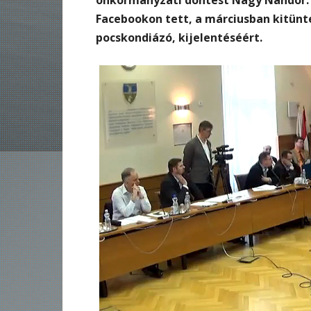
Facebookon tett, a márciusban kitün
pocskondiázó, kijelentéséért.