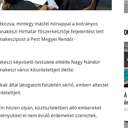
atkozva, mintegy másfél hónappal a botrányos
D
keszi Hírhatár főszerkesztője feljelentést tett
Dunakeszipost a Pest Megyei Rendőr-
akeszi képviselő-testülete elítélte Nagy Nándor
keszi város kitüntetettjeit illette.
ak által látogatott felületén sértő, emberi altestet
tetettjeit.
A
ö
in hiszen olyan, köztiszteletben álló embereket
20
ítményükkel el nem évülő érdemeket szereztek,