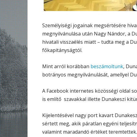
Személyiségi jogainak megsértésére hiv
megnyilvánulása után Nagy Nándor, a Duna
hivatali visszaélés miatt – tudta meg a 
főkapitányságtól.
Mint arról korábban
beszámoltunk
, Dun
botrányos megnyilvánulását, amellyel Duna
A Facebook internetes közösségi oldal sok
is említő szavakkal illette Dunakeszi kitün
Kijelentésével nagy port kavart Dunakesz
sértett meg, akik páratlan egyéni teljes
valamint maradandó értéket teremtettek.