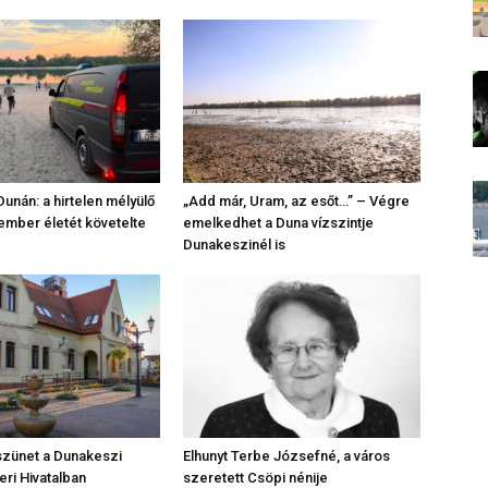
unán: a hirtelen mélyülő
„Add már, Uram, az esőt…” – Végre
mber életét követelte
emelkedhet a Duna vízszintje
Dunakeszinél is
szünet a Dunakeszi
Elhunyt Terbe Józsefné, a város
ri Hivatalban
szeretett Csöpi nénije