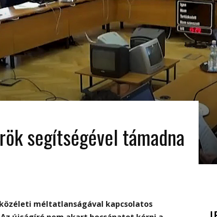
rök segítségével támadna
 közéleti méltatlanságával kapcsolatos
L
Az újságíró nem akart bocsánatot kérni a