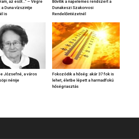
ram, az esőt…” – Végre
Bővítik a napelemes rendszert a
a Duna vízszintje
Dunakeszi Szakorvosi
l is
Rendelőintézetnél
be Józsefné, a város
Fokozódik a hőség: akár 37 fok is
söpi nénije
lehet, életbe lépett a harmadfokú
hőségriasztás