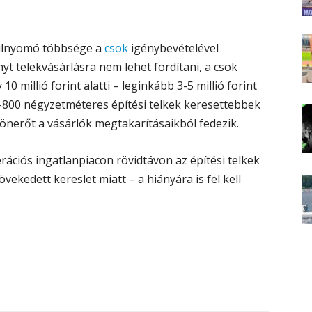
túlnyomó többsége a
csok
igénybevételével
yt telekvásárlásra nem lehet fordítani, a csok
 millió forint alatti – leginkább 3-5 millió forint
-800 négyzetméteres építési telkek keresettebbek
önerőt a vásárlók megtakarításaikból fedezik.
erációs ingatlanpiacon rövidtávon az építési telkek
ekedett kereslet miatt – a hiányára is fel kell