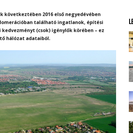
ak következtében 2016 első negyedévében
L
lomerációban található ingatlanok, építési
i kedvezményt (csok) igénylők körében – ez
ítő hálózat adataiból.