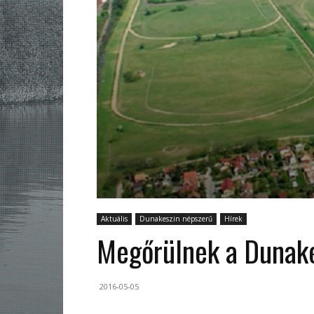
Aktuális
Dunakeszin népszerű
Hírek
Megőrülnek a Dunake
2016-05-05