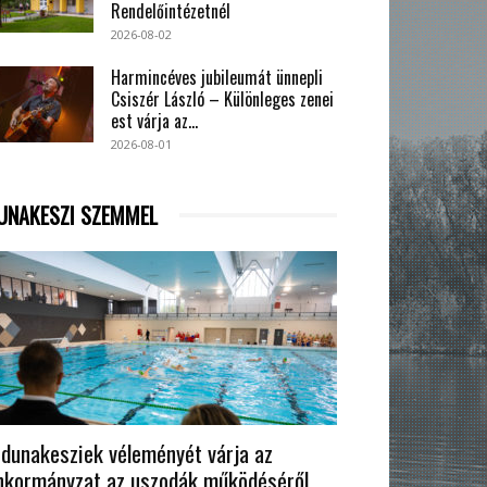
Rendelőintézetnél
2026-08-02
Harmincéves jubileumát ünnepli
Csiszér László – Különleges zenei
est várja az...
2026-08-01
UNAKESZI SZEMMEL
 dunakesziek véleményét várja az
nkormányzat az uszodák működéséről