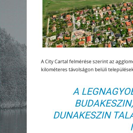
A City Cartal felmérése szerint az agglo
kilométeres távolságon belüli település
A LEGNAGYO
BUDAKESZIN
DUNAKESZIN TALÁ