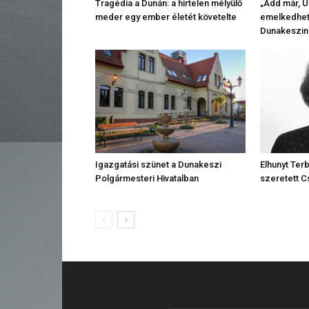
Tragédia a Dunán: a hirtelen mélyülő
„Add már, U
meder egy ember életét követelte
emelkedhet 
Dunakesziné
Igazgatási szünet a Dunakeszi
Elhunyt Ter
Polgármesteri Hivatalban
szeretett C