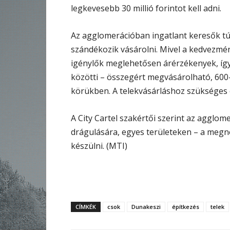
legkevesebb 30 millió forintot kell adni.
Az agglomerációban ingatlant keresők 
szándékozik vásárolni. Mivel a kedvezmén
igénylők meglehetősen árérzékenyek, így 10
közötti – összegért megvásárolható, 600
körükben. A telekvásárláshoz szükséges 
A City Cartel szakértői szerint az agglom
drágulására, egyes területeken – a megnöv
készülni. (MTI)
CÍMKÉK
csok
Dunakeszi
építkezés
telek