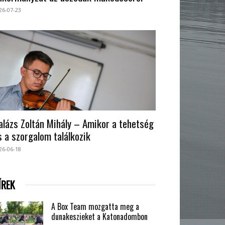
26-07-23
alázs Zoltán Mihály – Amikor a tehetség
s a szorgalom találkozik
26-06-18
ÍREK
A Box Team mozgatta meg a
dunakeszieket a Katonadombon