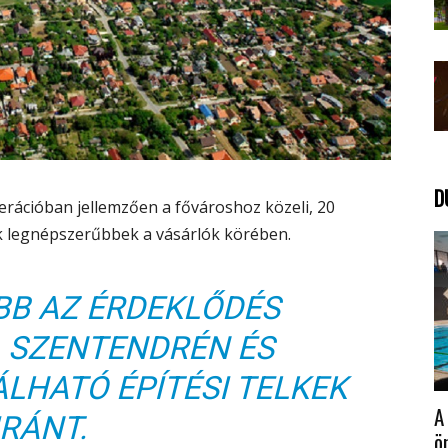
D
merációban jellemzően a fővároshoz közeli, 20
ek legnépszerűbbek a vásárlók körében.
BB AZ ÉRDEKLŐDÉS
, SZENTENDRÉN ÉS
LHATÓ ÉPÍTÉSI TELKEK
A
IRÁNT.
ö