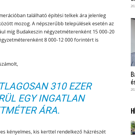
20
merációban található építési telkek ára jelenleg
között mozog. A népszerűbb települések esetén az
dául míg Budakeszin négyzetméterenként 15 000-20
égyzetméterenként 8 000-12 000 forintért is
zámolt,
B
é
TLAGOSAN 310 EZER
20
RÜL EGY INGATLAN
TMÉTER ÁRA.
H
res kényelmes, kis kerttel rendelkező házrészét