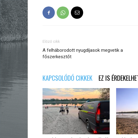
Előző cikk
A felháborodott nyugdíjasok megvetik a
főszerkesztőt
KAPCSOLÓDÓ CIKKEK
EZ IS ÉRDEKELHE