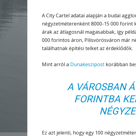
A City Cartel adatai alapján a budai agglo
négyzetméterenként 8000-15 000 forint 
árak az átlagosnál magasabbak, így pél
000 forintos áron, Pilisvörösváron már n
találhatnak építési telket az érdeklődők.
Mint arról a
Dunakeszipost
korábban bes
A VÁROSBAN Á
FORINTBA KE
NÉGYZE
Ez azt jelenti, hogy egy 100 négyzetméte