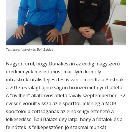
Temesvári István és Baji Balázs
Nagyon örül, hogy Dunakeszin az eddigi nagyszerű
eredmények mellett most már ilyen komoly
infrastrukturális fejlesztés is van – mondta a Postnak
a 2017-es világbajnokságon bronzérmet nyert atléta.
A “civilben” állatorvos atléta tavaly szeptemberben, 32
évesen vonult vissza az élsporttól. Jelenleg a MOB
sportolói bizottságának az elnöke így értehető a
lelkesedése. Baji Balázs úgy látja, hogy a fiatalok és a
felnőttek is “elképesztően jó szakmai munkát