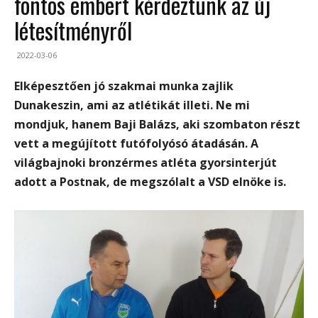
fontos embert kérdeztünk az új
létesítményről
2022-03-06
Elképesztően jó szakmai munka zajlik
Dunakeszin, ami az atlétikát illeti. Ne mi
mondjuk, hanem Baji Balázs, aki szombaton részt
vett a megújított futófolyósó átadásán. A
világbajnoki bronzérmes atléta gyorsinterjút
adott a Postnak, de megszólalt a VSD elnöke is.