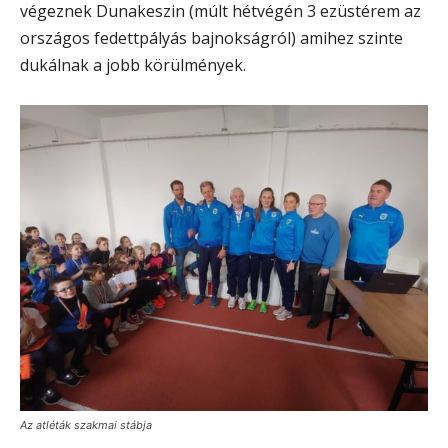
végeznek Dunakeszin (múlt hétvégén 3 ezüstérem az
országos fedettpályás bajnokságról) amihez szinte
dukálnak a jobb körülmények.
Az atléták szakmai stábja