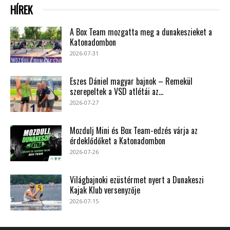
HÍREK
A Box Team mozgatta meg a dunakeszieket a
Katonadombon
2026-07-31
Eszes Dániel magyar bajnok – Remekül
szerepeltek a VSD atlétái az...
2026-07-27
Mozdulj Mini és Box Team-edzés várja az
érdeklődőket a Katonadombon
2026-07-26
Világbajnoki ezüstérmet nyert a Dunakeszi
Kajak Klub versenyzője
2026-07-15