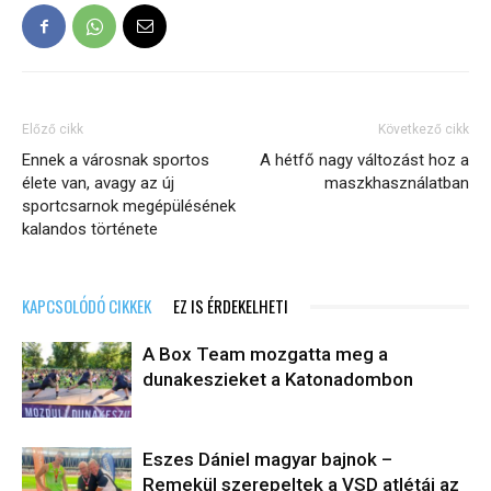
Előző cikk
Következő cikk
Ennek a városnak sportos
A hétfő nagy változást hoz a
élete van, avagy az új
maszkhasználatban
sportcsarnok megépülésének
kalandos története
KAPCSOLÓDÓ CIKKEK
EZ IS ÉRDEKELHETI
A Box Team mozgatta meg a
dunakeszieket a Katonadombon
Eszes Dániel magyar bajnok –
Remekül szerepeltek a VSD atlétái az