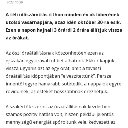
2022-10-29
A téli időszámítás itthon minden év októberének
utolsó vasárnapjára, azaz idén október 30-ra esik.
Ezen a napon hajnali 3 óráról 2 órára állítjuk vissza
az órákat.
Az őszi óraátállításnak köszönhetően ezen az
éjszakán egy órával többet alhatunk. Ekkor kapjuk
vissza ugyanis azt az egy órát, amit a tavaszi
óraátállítás időpontjában “elveszítettünk”. Persze
innentől egyre hamarabb sötétedik, a nappalok egyre
rövidülnek, az estéket hosszabbnak érezhetjük.
A szakértők szerint az óraátállításnak kezdetben
számos pozitív hatása volt, hiszen például jelentős
mennyiségű energiát spóroltunk vele, kedvezett az