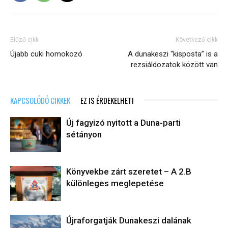
Előző cikk
Következő cikk
Újabb cuki homokozó
A dunakeszi “kisposta” is a
rezsiáldozatok között van
KAPCSOLÓDÓ CIKKEK
EZ IS ÉRDEKELHETI
Új fagyizó nyitott a Duna-parti
sétányon
Könyvekbe zárt szeretet – A 2.B
különleges meglepetése
Újraforgatják Dunakeszi dalának