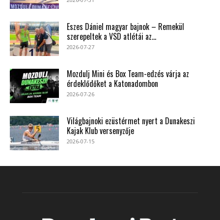
Eszes Dániel magyar bajnok – Remekül
szerepeltek a VSD atlétái az...
2026-07-27
Mozdulj Mini és Box Team-edzés várja az
érdeklődőket a Katonadombon
2026-07-26
Világbajnoki ezüstérmet nyert a Dunakeszi
Kajak Klub versenyzője
2026-07-15