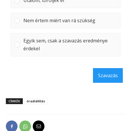
Utálom, töröljék el
Nem értem miért van rá szükség
Egyik sem, csak a szavazás eredménye
érdekel
Szavazás
CÍMKÉK
óraátállítás