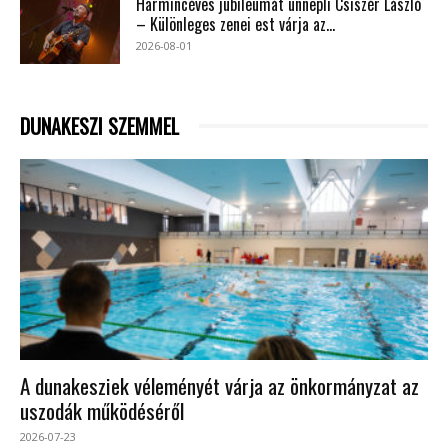
Harmincéves jubileumát ünnepli Csiszér László
– Különleges zenei est várja az...
2026-08-01
DUNAKESZI SZEMMEL
A dunakesziek véleményét várja az önkormányzat az
uszodák működéséről
2026-07-23