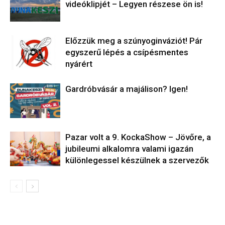
videóklipjét – Legyen részese ön is!
Előzzük meg a szúnyoginváziót! Pár
egyszerű lépés a csípésmentes
nyárért
Gardróbvásár a majálison? Igen!
Pazar volt a 9. KockaShow – Jövőre, a
jubileumi alkalomra valami igazán
különlegessel készülnek a szervezők