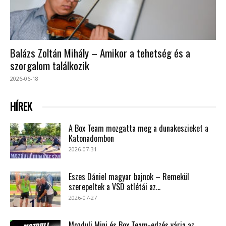
Balázs Zoltán Mihály – Amikor a tehetség és a
szorgalom találkozik
2026-06-18
HÍREK
A Box Team mozgatta meg a dunakeszieket a
Katonadombon
2026-07-31
Eszes Dániel magyar bajnok – Remekül
szerepeltek a VSD atlétái az...
2026-07-27
Mozdulj Mini és Box Team-edzés várja az