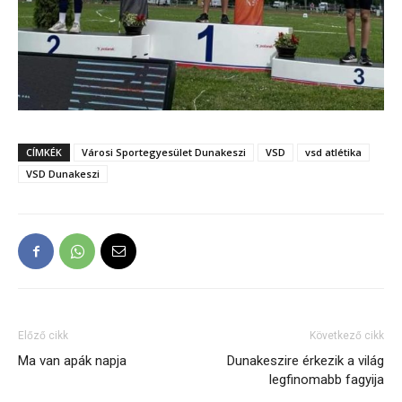
CÍMKÉK
Városi Sportegyesület Dunakeszi
VSD
vsd atlétika
VSD Dunakeszi
Előző cikk
Következő cikk
Ma van apák napja
Dunakeszire érkezik a világ
legfinomabb fagyija