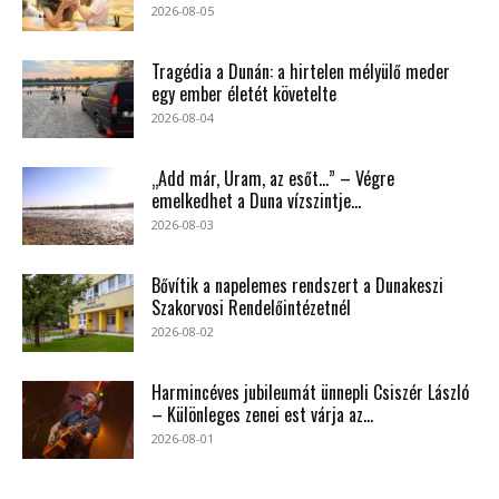
2026-08-05
Tragédia a Dunán: a hirtelen mélyülő meder
egy ember életét követelte
2026-08-04
„Add már, Uram, az esőt…” – Végre
emelkedhet a Duna vízszintje...
2026-08-03
Bővítik a napelemes rendszert a Dunakeszi
Szakorvosi Rendelőintézetnél
2026-08-02
Harmincéves jubileumát ünnepli Csiszér László
– Különleges zenei est várja az...
2026-08-01