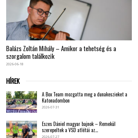
Balázs Zoltán Mihály – Amikor a tehetség és a
szorgalom találkozik
2026-06-18
HÍREK
A Box Team mozgatta meg a dunakeszieket a
Katonadombon
2026-07-31
Eszes Dániel magyar bajnok – Remekül
szerepeltek a VSD atlétái az...
2026-07-27