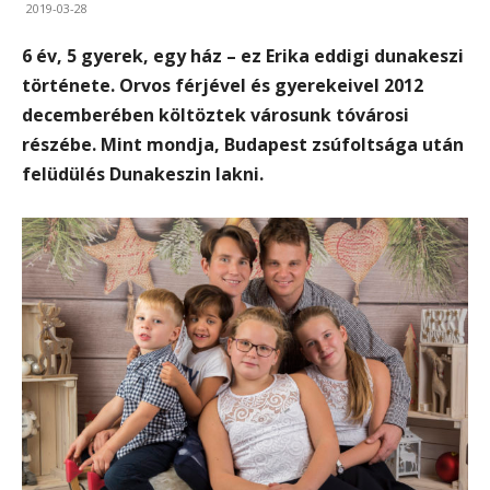
2019-03-28
6 év, 5 gyerek, egy ház – ez Erika eddigi dunakeszi
története. Orvos férjével és gyerekeivel 2012
decemberében költöztek városunk tóvárosi
részébe. Mint mondja, Budapest zsúfoltsága után
felüdülés Dunakeszin lakni.