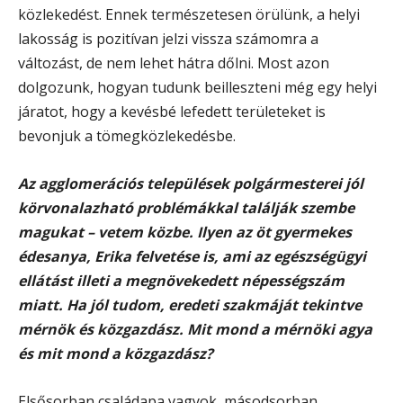
közlekedést. Ennek természetesen örülünk, a helyi
lakosság is pozitívan jelzi vissza számomra a
változást, de nem lehet hátra dőlni. Most azon
dolgozunk, hogyan tudunk beilleszteni még egy helyi
járatot, hogy a kevésbé lefedett területeket is
bevonjuk a tömegközlekedésbe.
Az agglomerációs települések polgármesterei jól
körvonalazható problémákkal találják szembe
magukat – vetem közbe. Ilyen az öt gyermekes
édesanya, Erika felvetése is, ami az egészségügyi
ellátást illeti a megnövekedett népességszám
miatt. Ha jól tudom, eredeti szakmáját tekintve
mérnök és közgazdász. Mit mond a mérnöki agya
és mit mond a közgazdász?
Elsősorban családapa vagyok, másodsorban