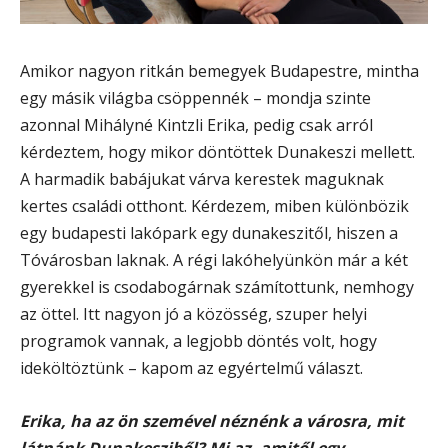
Amikor nagyon ritkán bemegyek Budapestre, mintha
egy másik világba csöppennék – mondja szinte
azonnal Mihályné Kintzli Erika, pedig csak arról
kérdeztem, hogy mikor döntöttek Dunakeszi mellett.
A harmadik babájukat várva kerestek maguknak
kertes családi otthont. Kérdezem, miben különbözik
egy budapesti lakópark egy dunakeszitől, hiszen a
Tóvárosban laknak. A régi lakóhelyünkön már a két
gyerekkel is csodabogárnak számítottunk, nemhogy
az öttel. Itt nagyon jó a közösség, szuper helyi
programok vannak, a legjobb döntés volt, hogy
ideköltöztünk – kapom az egyértelmű választ.
Erika, ha az ön szemével néznénk a városra, mit
látnánk Dunakesziből? Mi az, amitől egy