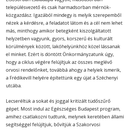
településvezető és csak harmadsorban mérnök-
közgazdász. Igazából mindegy is melyik szerepemből
nézek a kérdésre, a feladatot látom és a cél nem lehet
más, minthogy amikor betegként kiszolgáltatott
helyzetben vagyunk, gyors, korszerű és kulturált
körülmények között, lakóhelyünkhöz közel lássanak
el minket. Ezért is döntött Önkormányzatunk úgy,
hogy a ciklus végére felújítjuk az összes meglévő
orvosi rendelőnket, továbbá ahogy a helyiek ismerik,
a Frédikevill helyére építettünk egy újat a Széchenyi
utcába.
Lecseréltük a sokat és joggal kritizált tüdőszűrő
gépet. Most indul az Egészséges Budapest program,
amihez csatlakozni tudtunk, melynek keretében állami
segítséggel felújítjuk, bővítjük a Szakorvosi