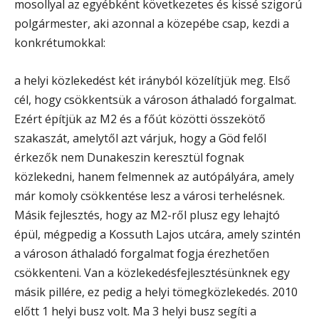
mosollyal az egyébként következetes és kissé szigorú
polgármester, aki azonnal a közepébe csap, kezdi a
konkrétumokkal:
a helyi közlekedést két irányból közelítjük meg. Első
cél, hogy csökkentsük a városon áthaladó forgalmat.
Ezért építjük az M2 és a főút közötti összekötő
szakaszát, amelytől azt várjuk, hogy a Göd felől
érkezők nem Dunakeszin keresztül fognak
közlekedni, hanem felmennek az autópályára, amely
már komoly csökkentése lesz a városi terhelésnek.
Másik fejlesztés, hogy az M2-ről plusz egy lehajtó
épül, mégpedig a Kossuth Lajos utcára, amely szintén
a városon áthaladó forgalmat fogja érezhetően
csökkenteni. Van a közlekedésfejlesztésünknek egy
másik pillére, ez pedig a helyi tömegközlekedés. 2010
előtt 1 helyi busz volt. Ma 3 helyi busz segíti a