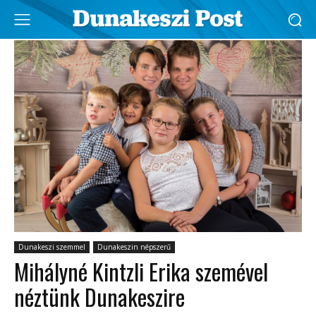
Dunakeszi szemmel
Dunakeszin népszerű
Mihályné Kintzli Erika szemével
néztünk Dunakeszire