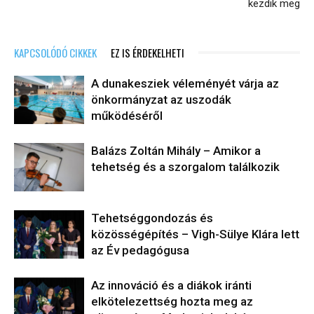
kezdik meg
KAPCSOLÓDÓ CIKKEK
EZ IS ÉRDEKELHETI
A dunakesziek véleményét várja az
önkormányzat az uszodák
működéséről
Balázs Zoltán Mihály – Amikor a
tehetség és a szorgalom találkozik
Tehetséggondozás és
közösségépítés – Vigh-Sülye Klára lett
az Év pedagógusa
Az innováció és a diákok iránti
elkötelezettség hozta meg az