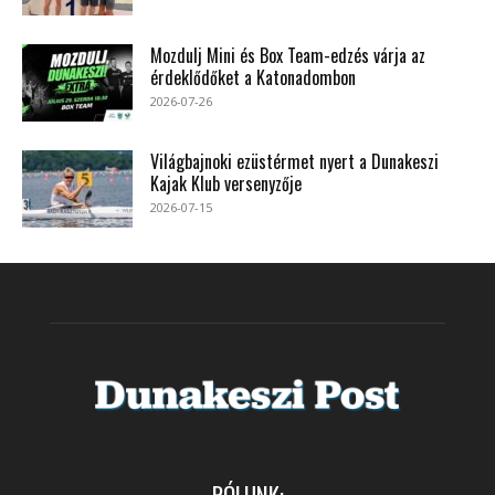
Mozdulj Mini és Box Team-edzés várja az
érdeklődőket a Katonadombon
2026-07-26
Világbajnoki ezüstérmet nyert a Dunakeszi
Kajak Klub versenyzője
2026-07-15
RÓLUNK: