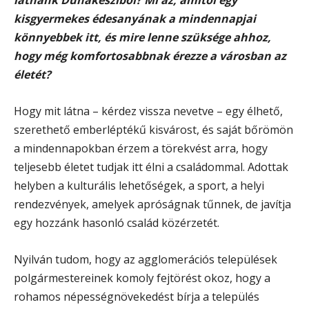
kisgyermekes édesanyának a mindennapjai
könnyebbek itt, és mire lenne szüksége ahhoz,
hogy még komfortosabbnak érezze a városban az
életét?
Hogy mit látna – kérdez vissza nevetve – egy élhető,
szerethető emberléptékű kisvárost, és saját bőrömön
a mindennapokban érzem a törekvést arra, hogy
teljesebb életet tudjak itt élni a családommal. Adottak
helyben a kulturális lehetőségek, a sport, a helyi
rendezvények, amelyek apróságnak tűnnek, de javítja
egy hozzánk hasonló család közérzetét.
Nyilván tudom, hogy az agglomerációs települések
polgármestereinek komoly fejtörést okoz, hogy a
rohamos népességnövekedést bírja a település