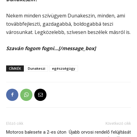
Nekem minden szívügyem Dunakeszin, minden, ami
továbbfejleszti, gazdagabbá, boldogabbá teszi
városunkat. Legközelebb, szívesen beszélek másról is.
Szaván fogom fogni…[/message_box]
CÍMKÉK
Dunakeszi
egészségügy
Előző cikk
Következő cikk
Motoros balesete a 2-es úton
Újabb orvosi rendelő felújítását