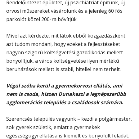
Rendelőintézet épületét, új pszichiátriát építünk, új
orvosi műszereket vásárolunk és a jelenleg 60 fős
parkolót közel 200-ra bővítjük.
Mivel azt kérdezte, mit látok ebből közgazdászként,
azt tudom mondani, hogy ezeket a fejlesztéseket
nagyon szigorú költségvetési gazdálkodás mellett
bonyolítjuk, a város költségvetése ilyen mértékű
beruházások mellett is stabil, hitellel nem terhelt.
Végül szóba kerül a gyermekorvosi ellátás, ami
nem is csoda, hiszen Dunakeszi a legnépszerűbb
agglomerációs település a családosok számára
.
Szerencsés település vagyunk – kezdi a polgármester,
sok gyerek születik, emiatt a gyermekek
egészségügyi ellátása is kiemelt és bonyolult feladat.