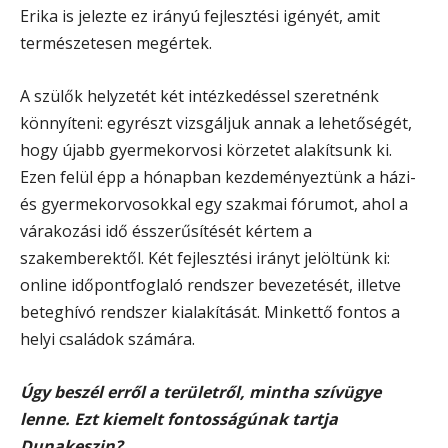
Erika is jelezte ez irányú fejlesztési igényét, amit
természetesen megértek.
A szülők helyzetét két intézkedéssel szeretnénk
könnyíteni: egyrészt vizsgáljuk annak a lehetőségét,
hogy újabb gyermekorvosi körzetet alakítsunk ki.
Ezen felül épp a hónapban kezdeményeztünk a házi-
és gyermekorvosokkal egy szakmai fórumot, ahol a
várakozási idő ésszerűsítését kértem a
szakemberektől. Két fejlesztési irányt jelöltünk ki:
online időpontfoglaló rendszer bevezetését, illetve
beteghívó rendszer kialakítását. Minkettő fontos a
helyi családok számára.
Úgy beszél erről a területről, mintha szívügye
lenne. Ezt kiemelt fontosságúnak tartja
Dunakeszin?