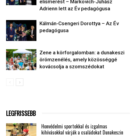
elismerést – Markovich-Juhász
Adrienn lett az Év pedagógusa
Kálmán-Csengeri Dorottya – Az Év
pedagógusa
Zene a körforgalomban: a dunakeszi
örömzenélés, amely közösséggé
kovácsolja a szomszédokat
LEGFRISSEBB
Honvédelmi sportokkal és izgalmas
kihívásokkal várják a családokat Dunakeszin