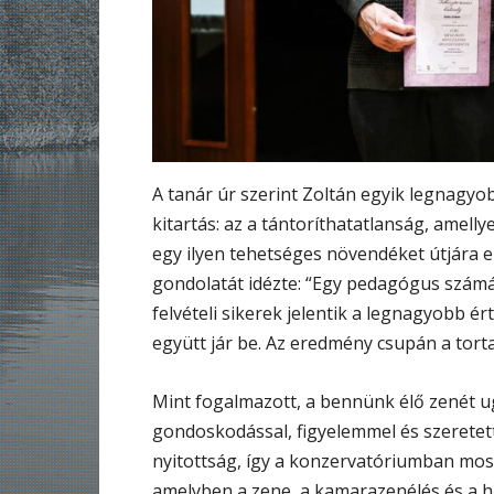
A tanár úr szerint Zoltán egyik legnagy
kitartás: az a tántoríthatatlanság, amellye
egy ilyen tehetséges növendéket útjára e
gondolatát idézte: “Egy pedagógus szám
felvételi sikerek jelentik a legnagyobb é
együtt jár be. Az eredmény csupán a torta
Mint fogalmazott, a bennünk élő zenét u
gondoskodással, figyelemmel és szerete
nyitottság, így a konzervatóriumban most
amelyben a zene, a kamarazenélés és a h