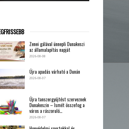
EGFRISSEBB
Zenei gálával ünnepli Dunakeszi
az államalapítás napját
2026-08-08
Újra apadás várható a Dunán
2026-08-07
Újra tanszergyűjtést szerveznek
Dunakeszin – Ismét összefog a
város a rászoruló...
2026-08-07
Honvédelmi sportokkal és