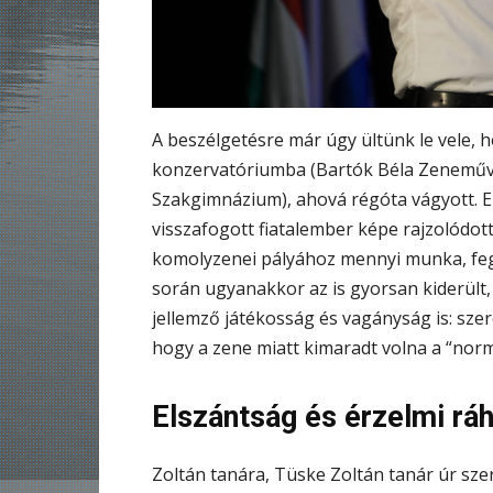
A beszélgetésre már úgy ültünk le vele, h
konzervatóriumba (Bartók Béla Zeneműv
Szakgimnázium), ahová régóta vágyott. E
visszafogott fiatalember képe rajzolódott
komolyzenei pályához mennyi munka, feg
során ugyanakkor az is gyorsan kiderült
jellemző játékosság és vagányság is: szere
hogy a zene miatt kimaradt volna a “norm
Elszántság és érzelmi rá
Zoltán tanára, Tüske Zoltán tanár úr sze