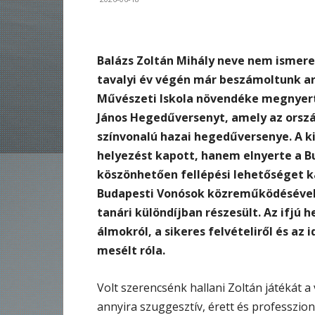
Balázs Zoltán Mihály neve nem ismere
tavalyi év végén már beszámoltunk ar
Művészeti Iskola növendéke megnyerte
János Hegedűversenyt, amely az orsz
színvonalú hazai hegedűversenye. A 
helyezést kapott, hanem elnyerte a B
köszönhetően fellépési lehetőséget k
Budapesti Vonósok közreműködésével. 
tanári különdíjban részesült. Az ifjú 
álmokról, a sikeres felvételiről és az 
mesélt róla.
Volt szerencsénk hallani Zoltán játékát 
annyira szuggesztív, érett és professzion