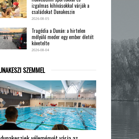
izgalmas kihívásokkal várják a
családokat Dunakeszin
2026-08-05
Tragédia a Dunán: a hirtelen
mélyülő meder egy ember életét
követelte
2026-08-04
UNAKESZI SZEMMEL
 dunakesziek véleményét várja az