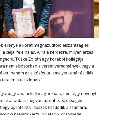
obb erénye a korát meghazudtoló elszántság és
l a céljai felé halad. Arra a kérdésre, milyen érzés
ngedni, Tüske Zoltán egy korábbi kollégája
ára nem elsősorban a versenyeredmények vagy a
rtéket, hanem az a közös út, amelyet tanár és diák
 tetején a tejszínhab.”
gyanúgy ápolni kell magunkban, mint egy növényt:
ttel. Zoltánban megvan az ehhez szükséges
 egy új, intenzív időszak kezdődik a számára,
asonló pályára készülő fiatalok közössége