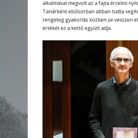
alkalmával megvolt az a fajta érzelmi nyi
Tanárként elsősorban abban tudta segíten
rengeteg gyakorlás közben se vesszen el 
értékét ez a kettő együtt adja.