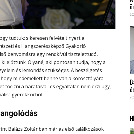
ö
20
ogy tudtuk: sikeresen felvételt nyert a
észeti és Hangszerészképző Gyakorló
lső benyomásra egy rendkívül tisztelettudó,
 ki előttünk. Olyané, aki pontosan tudja, hogy a
yelem és lemondás szükséges. A beszélgetés
, hogy mindemellett benne van a korosztályára
B
t focizni a barátaival, és egyáltalán nem érzi úgy,
é
ális” gyerekkorból.
20
hangolódás
H
rint Balázs Zoltánban már az első találkozások