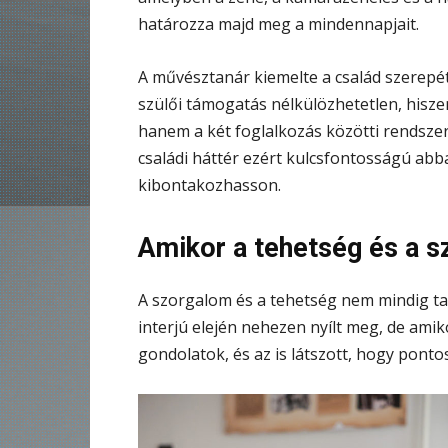
határozza majd meg a mindennapjait.
A művésztanár kiemelte a család szerepét
szülői támogatás nélkülözhetetlen, hisz
hanem a két foglalkozás közötti rendszer
családi háttér ezért kulcsfontosságú abb
kibontakozhasson.
Amikor a tehetség és a s
A szorgalom és a tehetség nem mindig tal
interjú elején nehezen nyílt meg, de amik
gondolatok, és az is látszott, hogy pont