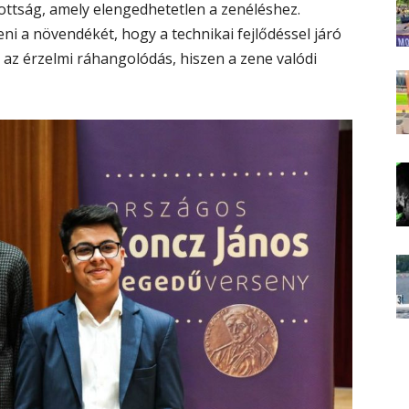
tottság, amely elengedhetetlen a zenéléshez.
i a növendékét, hogy a technikai fejlődéssel járó
az érzelmi ráhangolódás, hiszen a zene valódi