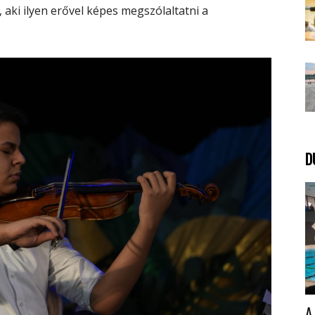
t, aki ilyen erővel képes megszólaltatni a
D
A