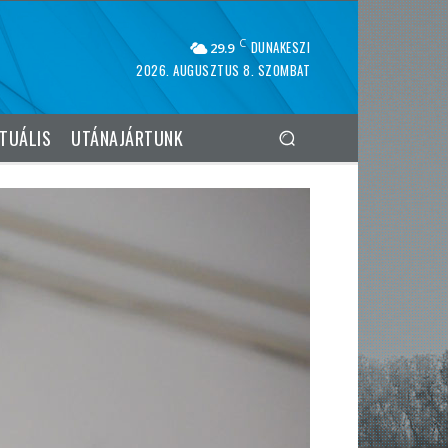
C
DUNAKESZI
29.9
2026. AUGUSZTUS 8. SZOMBAT
TUÁLIS
UTÁNAJÁRTUNK