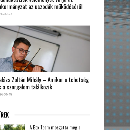
nkormányzat az uszodák működéséről
26-07-23
alázs Zoltán Mihály – Amikor a tehetség
s a szorgalom találkozik
26-06-18
ÍREK
A Box Team mozgatta meg a