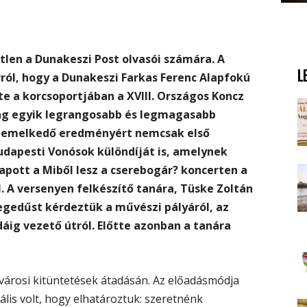
tlen a Dunakeszi Post olvasói számára. A
L
ról, hogy a Dunakeszi Farkas Ferenc Alapfokú
 a korcsoportjában a XVIII. Országos Koncz
ág egyik legrangosabb és legmagasabb
kiemelkedő eredményért nemcsak első
udapesti Vonósok különdíját is, amelynek
apott a Miből lesz a cserebogár? koncerten a
A versenyen felkészítő tanára, Tüske Zoltán
hegedűst kérdeztük a művészi pályáról, az
idáig vezető útról. Előtte azonban a tanára
a városi kitüntetések átadásán. Az előadásmódja
ális volt, hogy elhatároztuk: szeretnénk