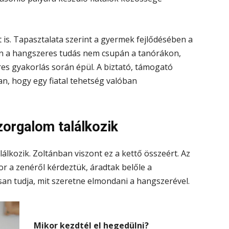
 is. Tapasztalata szerint a gyermek fejlődésében a
en a hangszeres tudás nem csupán a tanórákon,
es gyakorlás során épül. A biztató, támogató
an, hogy egy fiatal tehetség valóban
zorgalom találkozik
álkozik. Zoltánban viszont ez a kettő összeért. Az
or a zenéről kérdeztük, áradtak belőle a
osan tudja, mit szeretne elmondani a hangszerével.
Mikor kezdtél el hegedülni?