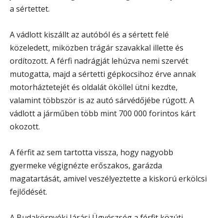
a sértettet.
A vádlott kiszállt az autóból és a sértett felé
közeledett, miközben trágár szavakkal illette és
ordítozott. A férfi nadrágját lehúzva nemi szervét
mutogatta, majd a sértetti gépkocsihoz érve annak
motorháztetejét és oldalát ököllel ütni kezdte,
valamint többször is az autó sárvédőjébe rúgott. A
vádlott a járműben több mint 700 000 forintos kárt
okozott.
A férfit az sem tartotta vissza, hogy nagyobb
gyermeke végignézte erőszakos, garázda
magatartását, amivel veszélyeztette a kiskorú erkölcsi
fejlődését.
A Budakörnyéki Járási Ügyészség a férfit közúti