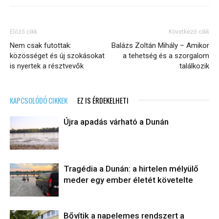
Előző cikk
Következő cikk
Nem csak futottak:
Balázs Zoltán Mihály – Amikor
közösséget és új szokásokat
a tehetség és a szorgalom
is nyertek a résztvevők
találkozik
KAPCSOLÓDÓ CIKKEK
EZ IS ÉRDEKELHETI
Újra apadás várható a Dunán
Tragédia a Dunán: a hirtelen mélyülő
meder egy ember életét követelte
Bővítik a napelemes rendszert a