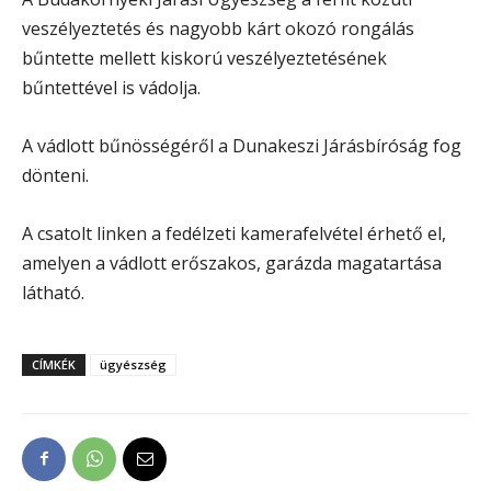
veszélyeztetés és nagyobb kárt okozó rongálás
bűntette mellett kiskorú veszélyeztetésének
bűntettével is vádolja.
A vádlott bűnösségéről a Dunakeszi Járásbíróság fog
dönteni.
A csatolt linken a fedélzeti kamerafelvétel érhető el,
amelyen a vádlott erőszakos, garázda magatartása
látható.
CÍMKÉK
ügyészség