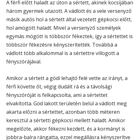
A férfi előtt haladt az úton a sértett, akinek kocsijában
három gyermek utazott. A vádlott és a vele versenyző
másik autós hol a sértett által vezetett gépkocsi előtt,
hol amögött haladt. Mivel a versenyző személyek
egymás mögött is többször fékeztek, így a sértettet is
többször fékezésre kényszerítették. Továbbá a
vádlott több alkalommal is a sértettre villogott a
fényszórájával.
Amikor a sértett a gödi lehajtó felé vette az irányt, a
férfi követte őt, végig dudált rá és a távolsági
fényszóróját is felkapcsolta, ami a sértettet
elvakította. Göd lakott területén belül a vádlott meg
akarta előzni a sértettet, azonban több méteren
keresztül a sértetti gépkocsi mellett haladt. Amikor
megelőzte, akkor fékezni kezdett, és a kormányt is
jobbra-balra rángatta, ezzel megállásra kényszerítve