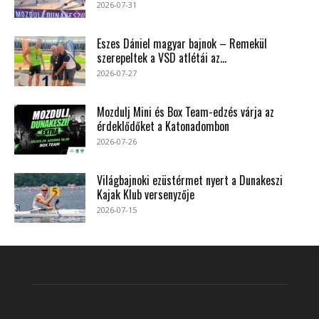
2026-07-31
Eszes Dániel magyar bajnok – Remekül
szerepeltek a VSD atlétái az...
2026-07-27
Mozdulj Mini és Box Team-edzés várja az
érdeklődőket a Katonadombon
2026-07-26
Világbajnoki ezüstérmet nyert a Dunakeszi
Kajak Klub versenyzője
2026-07-15