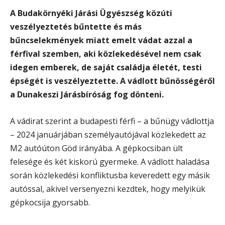
A Budakörnyéki Járási Ügyészség közúti
veszélyeztetés bűntette és más
bűncselekmények miatt emelt vádat azzal a
férfival szemben, aki közlekedésével nem csak
idegen emberek, de saját családja életét, testi
épségét is veszélyeztette.
A vádlott bűnösségéről
a Dunakeszi Járásbíróság fog dönteni.
A vádirat szerint a budapesti férfi – a bűnügy vádlottja
– 2024 januárjában személyautójával közlekedett az
M2 autóúton Göd irányába. A gépkocsiban ült
felesége és két kiskorú gyermeke. A vádlott haladása
során közlekedési konfliktusba keveredett egy másik
autóssal, akivel versenyezni kezdtek, hogy melyikük
gépkocsija gyorsabb.