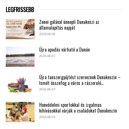
LEGFRISSEBB
Zenei gálával ünnepli Dunakeszi az
államalapítás napját
2026-08-08
Újra apadás várható a Dunán
2026-08-07
Újra tanszergyűjtést szerveznek Dunakeszin –
Ismét összefog a város a rászoruló...
2026-08-07
Honvédelmi sportokkal és izgalmas
kihívásokkal várják a családokat Dunakeszin
2026-08-05