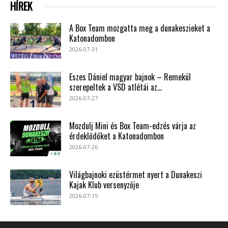
HÍREK
A Box Team mozgatta meg a dunakeszieket a
Katonadombon
2026-07-31
Eszes Dániel magyar bajnok – Remekül
szerepeltek a VSD atlétái az...
2026-07-27
Mozdulj Mini és Box Team-edzés várja az
érdeklődőket a Katonadombon
2026-07-26
Világbajnoki ezüstérmet nyert a Dunakeszi
Kajak Klub versenyzője
2026-07-15