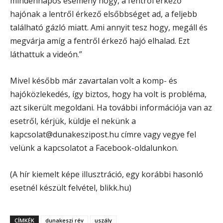
mindennapos esemény hogy, a fentről érkező
hajónak a lentről érkező elsőbbséget ad, a feljebb
található gázló miatt. Ami annyit tesz hogy, megáll és
megvárja amíg a fentről érkező hajó elhalad. Ezt
láthattuk a videón.”
Mivel később már zavartalan volt a komp- és
hajóközlekedés, így biztos, hogy ha volt is probléma,
azt sikerült megoldani. Ha további információja van az
esetről, kérjük, küldje el nekünk a
kapcsolat@dunakeszipost.hu címre vagy vegye fel
velünk a kapcsolatot a Facebook-oldalunkon.
(A hír kiemelt képe illusztráció, egy korábbi hasonló
esetnél készült felvétel, blikk.hu)
CÍMKÉK
dunakeszi rév
uszály