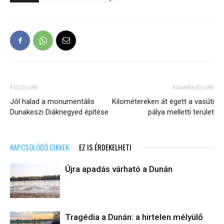
Előző cikk
Következő cikk
Jól halad a monumentális
Kilométereken át égett a vasúti
Dunakeszi Diáknegyed építése
pálya melletti terület
KAPCSOLÓDÓ CIKKEK
EZ IS ÉRDEKELHETI
Újra apadás várható a Dunán
Tragédia a Dunán: a hirtelen mélyülő