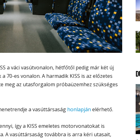
SS a váci vasútvonalon, hétfőtől pedig már két új
D
 a 70-es vonalon. A harmadik KISS is az előzetes
ezte meg az utasforgalom próbaüzemhez szükséges
 menetrendje a vasúttársaság
honlapján
elérhető.
nnyi, így a KISS emeletes motorvonatokat is
a. A vasúttársaság továbbra is arra kéri utasait,