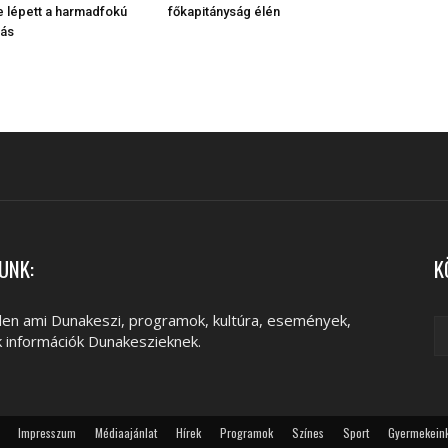
be lépett a harmadfokú
főkapitányság élén
tás
UNK:
K
en ami Dunakeszi, programok, kultúra, események,
k információk Dunakeszieknek.
Impresszum
Médiaajánlat
Hírek
Programok
Színes
Sport
Gyermekein