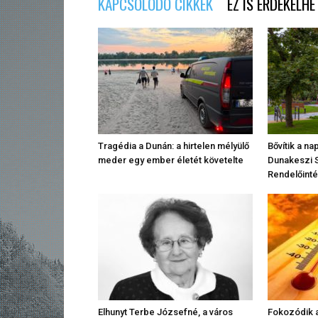
KAPCSOLÓDÓ CIKKEK
EZ IS ÉRDEKELHE
Tragédia a Dunán: a hirtelen mélyülő
Bővítik a n
meder egy ember életét követelte
Dunakeszi 
Rendelőinté
Elhunyt Terbe Józsefné, a város
Fokozódik a