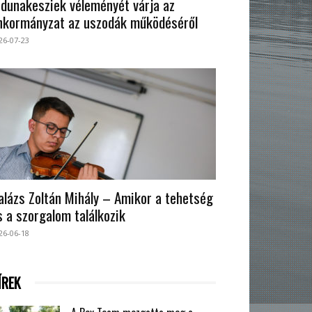
 dunakesziek véleményét várja az
nkormányzat az uszodák működéséről
26-07-23
alázs Zoltán Mihály – Amikor a tehetség
s a szorgalom találkozik
26-06-18
ÍREK