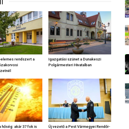
TI
apelemes rendszert a
Igazgatási szünet a Dunakeszi
Szakorvosi
Polgármesteri Hivatalban
zetnél
 hőség: akár 37 fok is
Új vezető a Pest Vármegyei Rendőr-