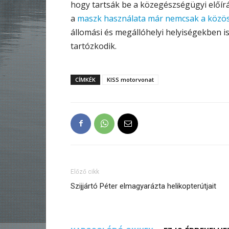
hogy tartsák be a közegészségügyi előírá
a
maszk használata már nemcsak a közös
állomási és megállóhelyi helyiségekben is 
tartózkodik.
CÍMKÉK
KISS motorvonat
Előző cikk
Szijjártó Péter elmagyarázta helikopterútjait