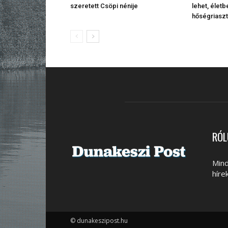
szeretett Csöpi nénije
lehet, élet
hőségriasz
RÓL
Mind
híre
© dunakeszipost.hu