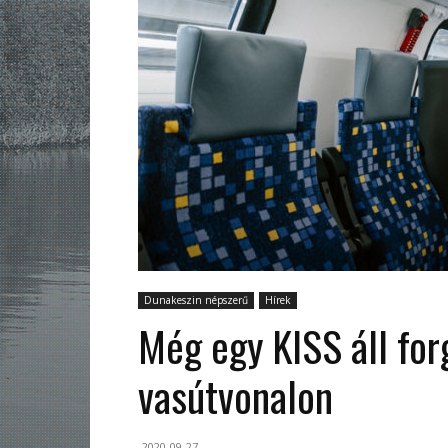
Dunakeszin népszerű
Hírek
Még egy KISS áll fo
vasútvonalon
2020-09-27