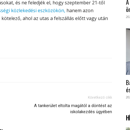
A
sokat, és ne feledjék el, hogy szeptember 21-től
ö
ségi közlekedési eszközökön,
hanem azon
20
kötelező, ahol az utas a felszállás előtt vagy után
B
é
20
Következő cikk
A tankerület eltolta magától a döntést az
iskolakezdés ügyében
H