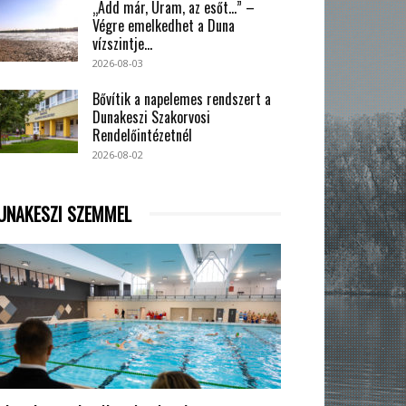
„Add már, Uram, az esőt…” –
Végre emelkedhet a Duna
vízszintje...
2026-08-03
Bővítik a napelemes rendszert a
Dunakeszi Szakorvosi
Rendelőintézetnél
2026-08-02
UNAKESZI SZEMMEL