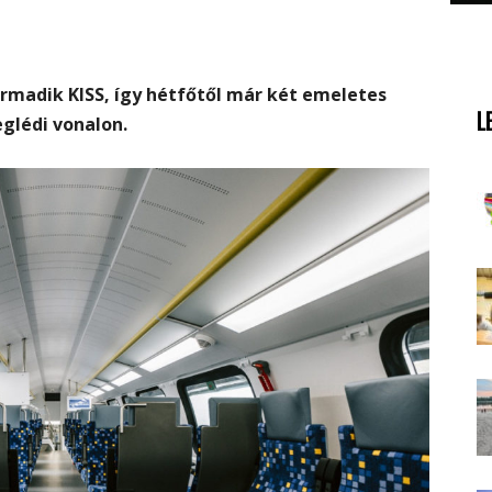
rmadik KISS, így hétfőtől már két emeletes
L
eglédi vonalon.