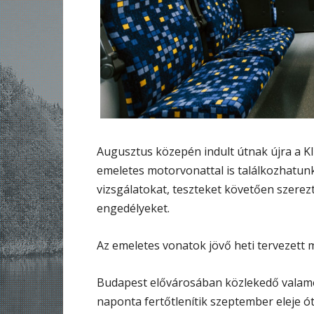
Augusztus közepén indult útnak újra a KI
emeletes motorvonattal is találkozhatunk
vizsgálatokat, teszteket követően szer
engedélyeket.
Az emeletes vonatok jövő heti tervezett
Budapest elővárosában közlekedő valame
naponta fertőtlenítik szeptember eleje ót