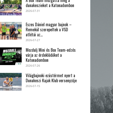
A Box Team mozgatta meg a
dunakeszieket a Katonadombon
2026-07-31
Eszes Dániel magyar bajnok –
Remekül szerepeltek a VSD
atlétái az...
2026-07-27
Mozdulj Mini és Box Team-edzés
várja az érdeklődőket a
Katonadombon
2026-07-26
Világbajnoki ezüstérmet nyert a
Dunakeszi Kajak Klub versenyzője
2026-07-15