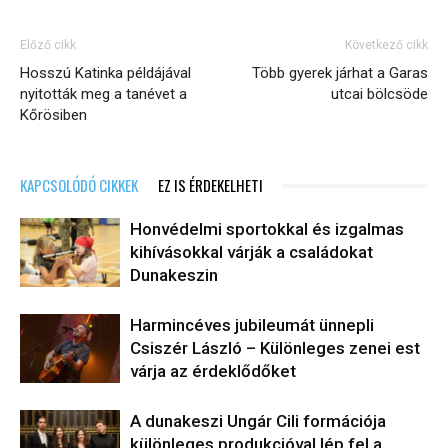
Előző cikk
Következő cikk
Hosszú Katinka példájával
Több gyerek járhat a Garas
nyitották meg a tanévet a
utcai bölcsöde
Kőrösiben
KAPCSOLÓDÓ CIKKEK
EZ IS ÉRDEKELHETI
Honvédelmi sportokkal és izgalmas
kihívásokkal várják a családokat
Dunakeszin
Harmincéves jubileumát ünnepli
Csiszér László – Különleges zenei est
várja az érdeklődőket
A dunakeszi Ungár Cili formációja
különleges produkcióval lép fel a