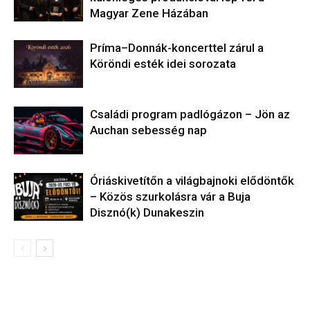
Magyar Zene Házában
Príma–Donnák-koncerttel zárul a
Köröndi esték idei sorozata
Családi program padlógázon – Jön az
Auchan sebesség nap
Óriáskivetítőn a világbajnoki elődöntők
– Közös szurkolásra vár a Buja
Disznó(k) Dunakeszin