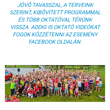
JÖVŐ TAVASSZAL, A TERVEINK
SZERINT, KIBŐVÍTETT PROGRAMMAL
ÉS TÖBB OKTATÓVAL TÉRÜNK
VISSZA. ADDIG IS OKTATÓ VIDEÓKAT
FOGOK KÖZZÉTENNI AZ ESEMÉNY
FACEBOOK OLDALÁN.