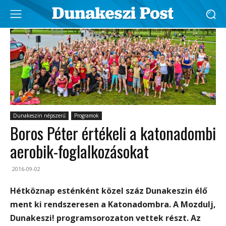
Dunakeszin népszerű
Programok
Boros Péter értékeli a katonadombi
aerobik-foglalkozásokat
2016-09-02
Hétköznap esténként közel száz Dunakeszin élő
ment ki rendszeresen a Katonadombra. A Mozdulj,
Dunakeszi! programsorozaton vettek részt. Az