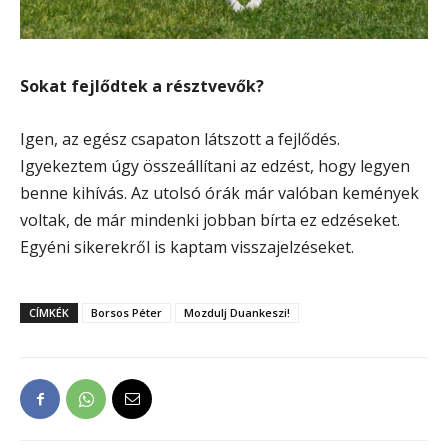
Sokat fejlődtek a résztvevők?
Igen, az egész csapaton látszott a fejlődés.
Igyekeztem úgy összeállítani az edzést, hogy legyen
benne kihívás. Az utolsó órák már valóban kemények
voltak, de már mindenki jobban bírta ez edzéseket.
Egyéni sikerekről is kaptam visszajelzéseket.
CÍMKÉK
Borsos Péter
Mozdulj Duankeszi!