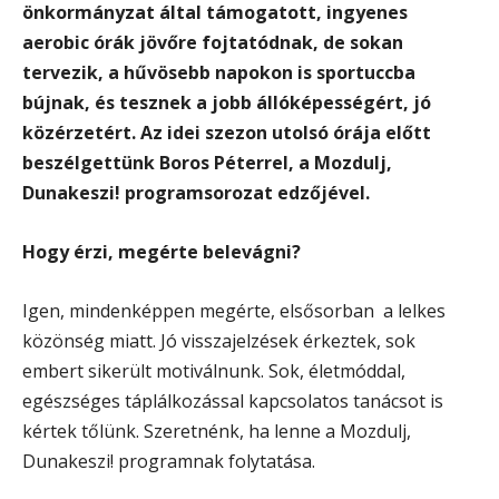
önkormányzat által támogatott, ingyenes
aerobic órák jövőre fojtatódnak, de sokan
tervezik, a hűvösebb napokon is sportuccba
bújnak, és tesznek a jobb állóképességért, jó
közérzetért. Az idei szezon utolsó órája előtt
beszélgettünk Boros Péterrel, a Mozdulj,
Dunakeszi! programsorozat edzőjével.
Hogy érzi, megérte belevágni?
Igen, mindenképpen megérte, elsősorban a lelkes
közönség miatt. Jó visszajelzések érkeztek, sok
embert sikerült motiválnunk. Sok, életmóddal,
egészséges táplálkozással kapcsolatos tanácsot is
kértek tőlünk. Szeretnénk, ha lenne a Mozdulj,
Dunakeszi! programnak folytatása.