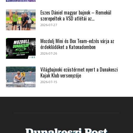
Eszes Dániel magyar bajnok – Remekül
szerepeltek a VSD atlétái az...
2026-07-27
Mozdulj Mini és Box Team-edzés várja az
érdeklődőket a Katonadombon
2026-07-26
Világbajnoki ezüstérmet nyert a Dunakeszi
Kajak Klub versenyzője
2026-07-15