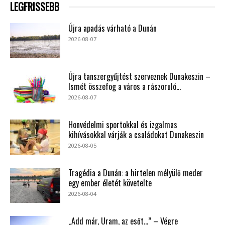
LEGFRISSEBB
Újra apadás várható a Dunán
2026-08-07
Újra tanszergyűjtést szerveznek Dunakeszin –
Ismét összefog a város a rászoruló...
2026-08-07
Honvédelmi sportokkal és izgalmas
kihívásokkal várják a családokat Dunakeszin
2026-08-05
Tragédia a Dunán: a hirtelen mélyülő meder
egy ember életét követelte
2026-08-04
„Add már, Uram, az esőt…” – Végre