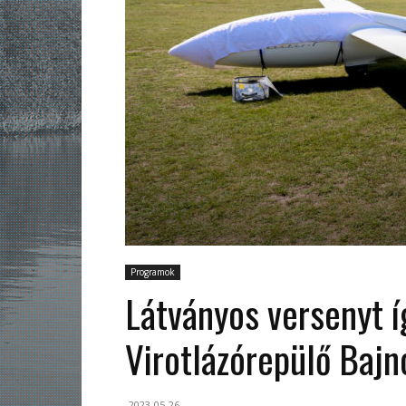
Programok
Látványos versenyt í
Virotlázórepülő Baj
2023-05-26