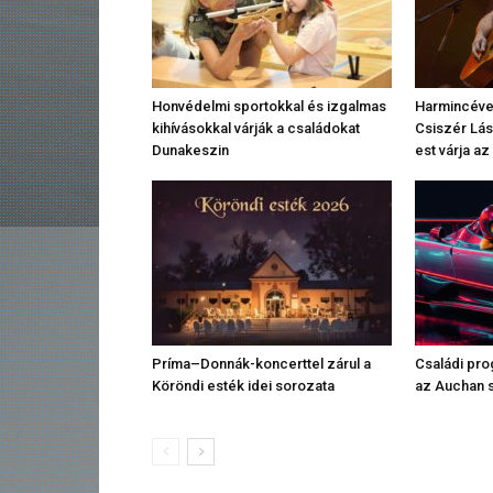
Honvédelmi sportokkal és izgalmas
Harmincéves
kihívásokkal várják a családokat
Csiszér Lás
Dunakeszin
est várja a
Príma–Donnák-koncerttel zárul a
Családi pr
Köröndi esték idei sorozata
az Auchan 