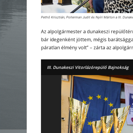
Pethő Krisztián, Pollerman Judit és Nyíri Márton a III. Dun
Az alpolgármester a dunakeszi repülőtérre
bár idegenként jöttem, mégis barátságg
páratlan élmény volt” – zárta az alpolgár
III. Dunakeszi Vitorlázórepülő Bajnokság