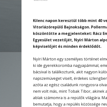
Kilenc napon keresztül több mint 40 v
Vitorlázórepülő Bajnokságon. Pollerm
köszöntötte a megjelenteket: Rácz E
Egyesület vezetőjét, Nyíri Márton alp
képviselőjét és minden érdeklődőt.
Nyíri Márton egy személyes történet elme
ki ide gyerekkoromba nagyapámmal, emell
bácsival is találkoztunk, akit nagyon külö
napszemüveget viselt, érdekes szlengben
azóta az egész családunk rongyosra olvaso
nem volt más, mint Tobak Tibor, akinek 
ablak számomra is a repülők világára. Mai
bemutatja, hogy a repülés közössége neve