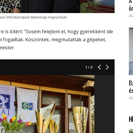
A
ö
20
akeszi Vitorlázórepülő Bajnokság megnyitóján
 is kitért: “Sosem felejtem el, hogy gyerekként ide
al fogadtak. Köszöntek, megmutatták a gépeket,
mester.
1
/ 5
B
é
20
H