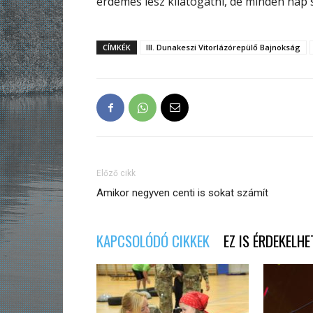
érdemes lesz kilátogatni, de minden nap
CÍMKÉK
III. Dunakeszi Vitorlázórepülő Bajnokság
Előző cikk
Amikor negyven centi is sokat számít
KAPCSOLÓDÓ CIKKEK
EZ IS ÉRDEKELHE