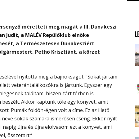
ersenyző méretteti meg magát a III. Dunakeszi
L
an Judit, a MALÉV Repülőklub elnöke
mesét, a Természetesen Dunakesziért
olgármestert, Pethő Krisztiánt, a körzet
sélével nyitotta meg a bajnokságot. “Sokat jártam
ett veterántalálkozókra is jártunk. Egyszer egy
nlegesnek találtam, hiszen zárt térben is
 beszélt. Akkor kaptunk tőle egy könyvet, amit
tt. Pumák földön-égen volt a címe. Ez az illető
a neve sokak számára ismerősen cseng. Ekkor nyílt
 napig újra és újra elolvasom ezt a könyvet, ami
l, összetart.”