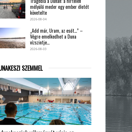
Tragédia a Dunán: a hirtelen
mélyülő meder egy ember életét
követelte
2026-08-04
„Add már, Uram, az esőt…” –
Végre emelkedhet a Duna
vízszintje...
2026-08-03
UNAKESZI SZEMMEL