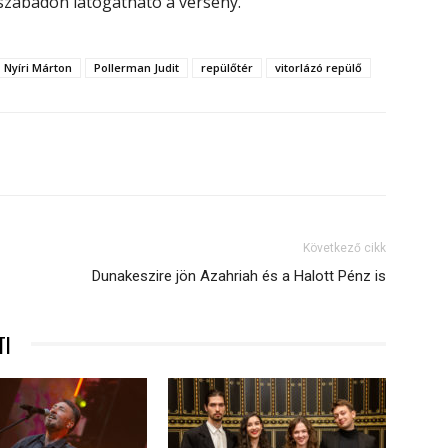
 szabadon látogatható a verseny.
Nyíri Márton
Pollerman Judit
repülőtér
vitorlázó repülő
Következő cikk
Dunakeszire jön Azahriah és a Halott Pénz is
TI