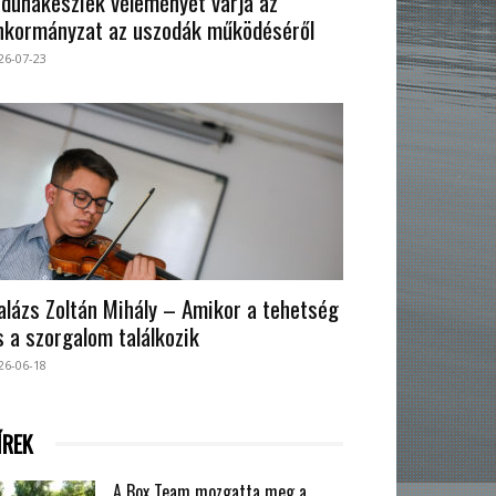
 dunakesziek véleményét várja az
nkormányzat az uszodák működéséről
26-07-23
alázs Zoltán Mihály – Amikor a tehetség
s a szorgalom találkozik
26-06-18
ÍREK
A Box Team mozgatta meg a