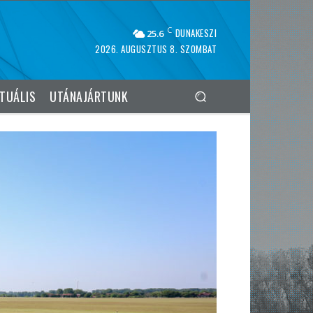
C
DUNAKESZI
25.6
2026. AUGUSZTUS 8. SZOMBAT
TUÁLIS
UTÁNAJÁRTUNK