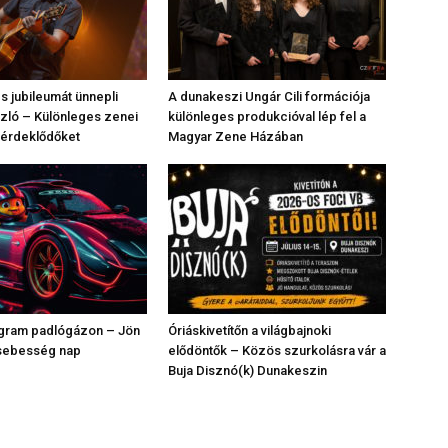
 jubileumát ünnepli
A dunakeszi Ungár Cili formációja
zló – Különleges zenei
különleges produkcióval lép fel a
z érdeklődőket
Magyar Zene Házában
ogram padlógázon – Jön
Óriáskivetítőn a világbajnoki
sebesség nap
elődöntők – Közös szurkolásra vár a
Buja Disznó(k) Dunakeszin