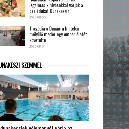
izgalmas kihívásokkal várják a
családokat Dunakeszin
2026-08-05
Tragédia a Dunán: a hirtelen
mélyülő meder egy ember életét
követelte
2026-08-04
UNAKESZI SZEMMEL
 dunakesziek véleményét várja az