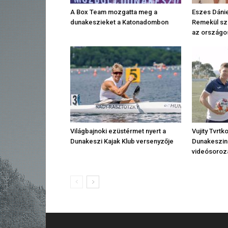
A Box Team mozgatta meg a
Eszes Dánie
dunakeszieket a Katonadombon
Remekül sze
az országo
Világbajnoki ezüstérmet nyert a
Vujity Tvrtk
Dunakeszi Kajak Klub versenyzője
Dunakeszin 
videósoroz