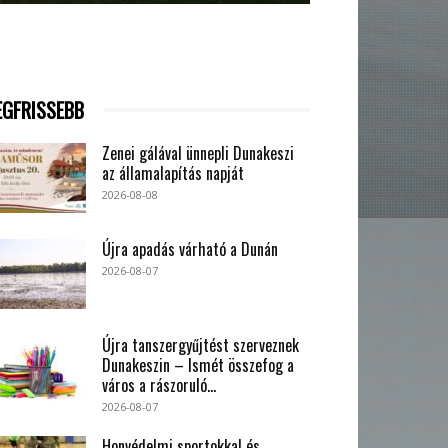
EGFRISSEBB
Zenei gálával ünnepli Dunakeszi
az államalapítás napját
2026-08-08
Újra apadás várható a Dunán
2026-08-07
Újra tanszergyűjtést szerveznek
Dunakeszin – Ismét összefog a
város a rászoruló...
2026-08-07
Honvédelmi sportokkal és