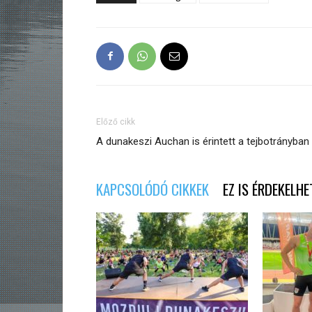
Előző cikk
A dunakeszi Auchan is érintett a tejbotrányban
KAPCSOLÓDÓ CIKKEK
EZ IS ÉRDEKELHE