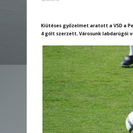
Kiütéses győzelmet aratott a VSD a Pe
4 gólt szerzett. Városunk labdarúgói v