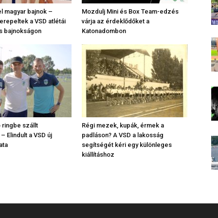
l magyar bajnok –
Mozdulj Mini és Box Team-edzés
repeltek a VSD atlétái
várja az érdeklődőket a
s bajnokságon
Katonadombon
o ringbe szállt
Régi mezek, kupák, érmek a
– Elindult a VSD új
padláson? A VSD a lakosság
ata
segítségét kéri egy különleges
kiállításhoz