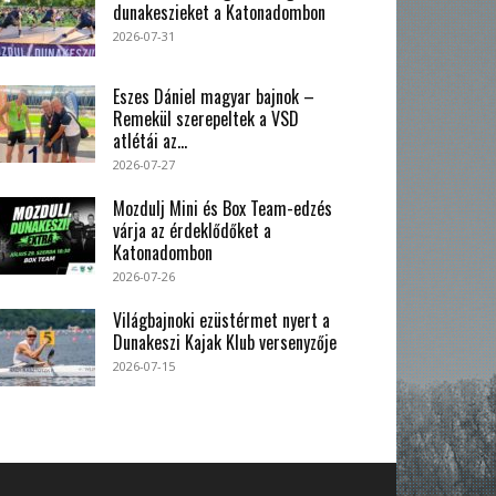
dunakeszieket a Katonadombon
2026-07-31
Eszes Dániel magyar bajnok –
Remekül szerepeltek a VSD
atlétái az...
2026-07-27
Mozdulj Mini és Box Team-edzés
várja az érdeklődőket a
Katonadombon
2026-07-26
Világbajnoki ezüstérmet nyert a
Dunakeszi Kajak Klub versenyzője
2026-07-15