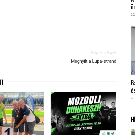
ö
20
Következő cikk
Megnyílt a Lupa-strand
TI
B
é
20
H