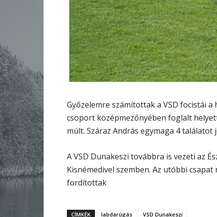
Győzelemre számítottak a VSD focistái a 
csoport középmezőnyében foglalt helyett
múlt. Száraz András egymaga 4 találatot j
A VSD Dunakeszi továbbra is vezeti az És
Kisnémedivel szemben. Az utóbbi csapat
fordítottak
CÍMKÉK
labdarúgás
VSD Dunakeszi