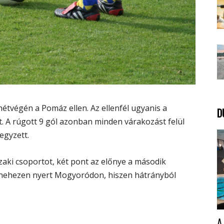
hétvégén a Pomáz ellen. Az ellenfél ugyanis a
D
. A rúgott 9 gól azonban minden várakozást felül
egyzett.
zaki csoportot, két pont az előnye a második
 nehezen nyert Mogyoródon, hiszen hátrányból
A