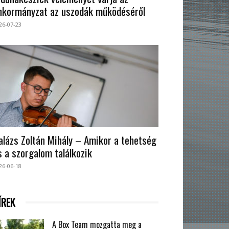
nkormányzat az uszodák működéséről
26-07-23
alázs Zoltán Mihály – Amikor a tehetség
s a szorgalom találkozik
26-06-18
ÍREK
A Box Team mozgatta meg a