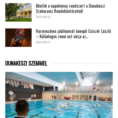
Bővítik a napelemes rendszert a Dunakeszi
Szakorvosi Rendelőintézetnél
2026-08-02
Harmincéves jubileumát ünnepli Csiszér László
– Különleges zenei est várja az...
2026-08-01
DUNAKESZI SZEMMEL