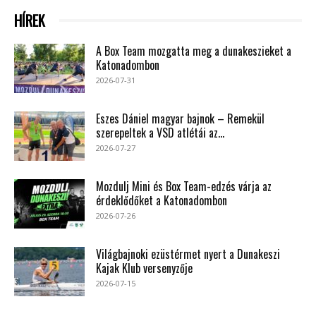
HÍREK
A Box Team mozgatta meg a dunakeszieket a
Katonadombon
2026-07-31
Eszes Dániel magyar bajnok – Remekül
szerepeltek a VSD atlétái az...
2026-07-27
Mozdulj Mini és Box Team-edzés várja az
érdeklődőket a Katonadombon
2026-07-26
Világbajnoki ezüstérmet nyert a Dunakeszi
Kajak Klub versenyzője
2026-07-15