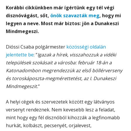
Korábbi cikkünkben már ígértünk egy tél végi
disznóvágást, sőt,
önök szavazták meg
, hogy mi
legyen a neve. Most már biztos: jön a Dunakeszi
Mindmegeszi.
Dióssi Csaba polgármester
közösségi oldalán
jelentette be
: “
Igazak a hírek, visszahozzuk a vidéki
települések szokásait a városba: február 18-án a
Katonadombon megrendezzük az első böllérverseny
és toroskáposzta-megmérettetést, az I. Dunakeszi
Mindmegeszit.
“
A helyi cégek és szervezetek között egy látványos
versenyt rendeznek. Nem kevesebb lesz a feladat,
mint hogy egy fél disznóból kihozzák a legfinomabb
hurkát, kolbászt, pecsenyét, orjalevest,