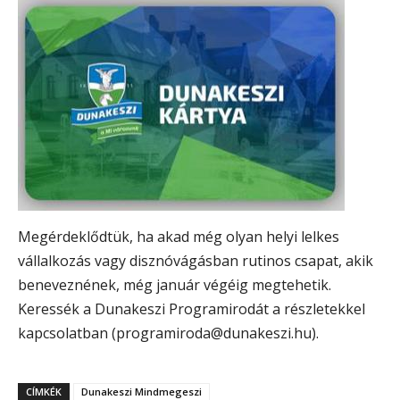
Megérdeklődtük, ha akad még olyan helyi lelkes
vállalkozás vagy disznóvágásban rutinos csapat, akik
beneveznének, még január végéig megtehetik.
Keressék a Dunakeszi Programirodát a részletekkel
kapcsolatban (programiroda@dunakeszi.hu).
CÍMKÉK
Dunakeszi Mindmegeszi