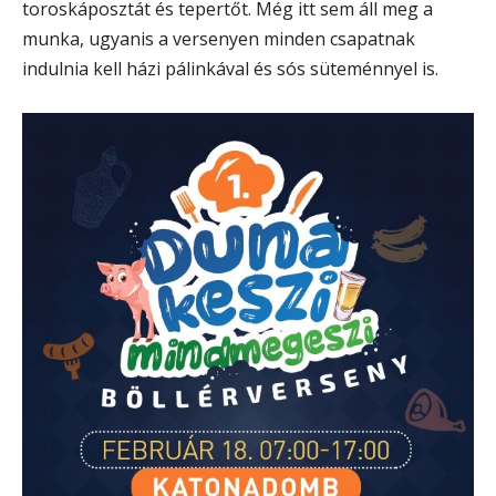
toroskáposztát és tepertőt. Még itt sem áll meg a
munka, ugyanis a versenyen minden csapatnak
indulnia kell házi pálinkával és sós süteménnyel is.