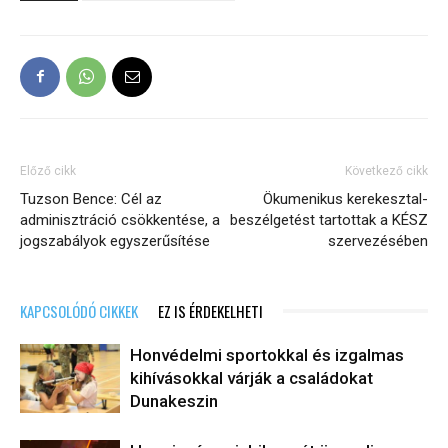
Előző cikk
Következő cikk
Tuzson Bence: Cél az
Ökumenikus kerekesztal-
adminisztráció csökkentése, a
beszélgetést tartottak a KÉSZ
jogszabályok egyszerűsítése
szervezésében
KAPCSOLÓDÓ CIKKEK
EZ IS ÉRDEKELHETI
Honvédelmi sportokkal és izgalmas
kihívásokkal várják a családokat
Dunakeszin