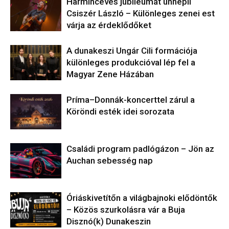
Harmincéves jubileumát ünnepli
Csiszér László – Különleges zenei est
várja az érdeklődőket
A dunakeszi Ungár Cili formációja
különleges produkcióval lép fel a
Magyar Zene Házában
Príma–Donnák-koncerttel zárul a
Köröndi esték idei sorozata
Családi program padlógázon – Jön az
Auchan sebesség nap
Óriáskivetítőn a világbajnoki elődöntők
– Közös szurkolásra vár a Buja
Disznó(k) Dunakeszin