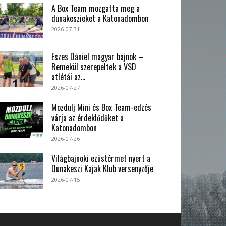
A Box Team mozgatta meg a
dunakeszieket a Katonadombon
2026-07-31
Eszes Dániel magyar bajnok –
Remekül szerepeltek a VSD
atlétái az...
2026-07-27
Mozdulj Mini és Box Team-edzés
várja az érdeklődőket a
Katonadombon
2026-07-26
Világbajnoki ezüstérmet nyert a
Dunakeszi Kajak Klub versenyzője
2026-07-15