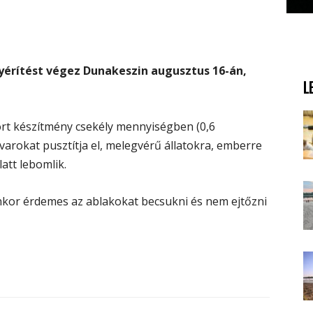
érítést végez Dunakeszin augusztus 16-án,
L
zórt készítmény csekély mennyiségben (0,6
varokat pusztítja el, melegvérű állatokra, emberre
att lebomlik.
enkor érdemes az ablakokat becsukni és nem ejtőzni