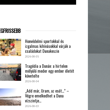
EGFRISSEBB
Honvédelmi sportokkal és
izgalmas kihívásokkal várják a
családokat Dunakeszin
2026-08-05
Tragédia a Dunán: a hirtelen
mélyülő meder egy ember életét
követelte
2026-08-04
„Add már, Uram, az esőt…” –
Végre emelkedhet a Duna
vízszintje...
2026-08-03