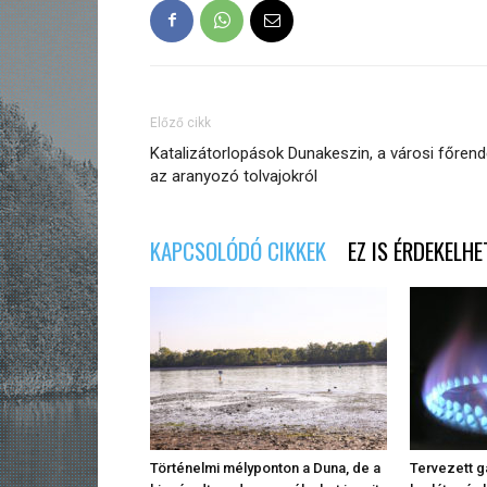
Előző cikk
Katalizátorlopások Dunakeszin, a városi főrend
az aranyozó tolvajokról
KAPCSOLÓDÓ CIKKEK
EZ IS ÉRDEKELHE
Történelmi mélyponton a Duna, de a
Tervezett g