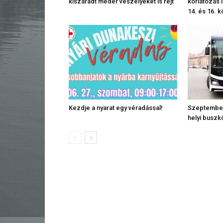
kiszáradt meder veszélyeket is rejt
korlátozás 
14. és 16. k
Kezdje a nyarat egy véradással!
Szeptember
helyi busz