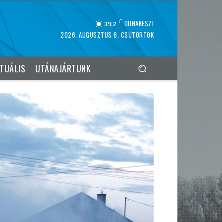
C
DUNAKESZI
39.2
2026. AUGUSZTUS 6. CSÜTÖRTÖK
TUÁLIS
UTÁNAJÁRTUNK