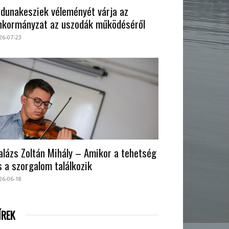
 dunakesziek véleményét várja az
nkormányzat az uszodák működéséről
26-07-23
alázs Zoltán Mihály – Amikor a tehetség
s a szorgalom találkozik
26-06-18
ÍREK