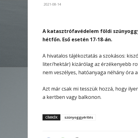
2021-08-14
A katasztrófavédelem földi szúnyoggy
hétfőn. Eső esetén 17-18-án.
A hivatalos tájékoztatás a szokásos: kis
liter/hektár) kizárólag az érzékenyebb ro
nem veszélyes, hatóanyaga néhány óra al
Azt már csak mi tesszük hozzá, hogy ily
a kertben vagy balkonon.
CÍMKÉK
szúnyoggyérítés