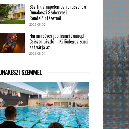
Bővítik a napelemes rendszert a
Dunakeszi Szakorvosi
Rendelőintézetnél
2026-08-02
Harmincéves jubileumát ünnepli
Csiszér László – Különleges zenei
est várja az...
2026-08-01
UNAKESZI SZEMMEL