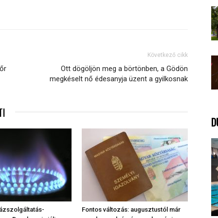
Következő cikk
őr
Ott dögöljön meg a börtönben, a Gödön
megkéselt nő édesanyja üzent a gyilkosnak
TI
D
ázszolgáltatás-
Fontos változás: augusztustól már