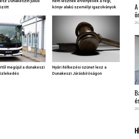
lesz Dunakeszin július
nem lesznek érvényesek a régi,
A
özött
könyv alakú személyi igazolványok
ö
20
től megújul a dunakeszi
Nyári ítélkezési szünet lesz a
közlekedés
Dunakeszi Járásbíróságon
B
é
20
H