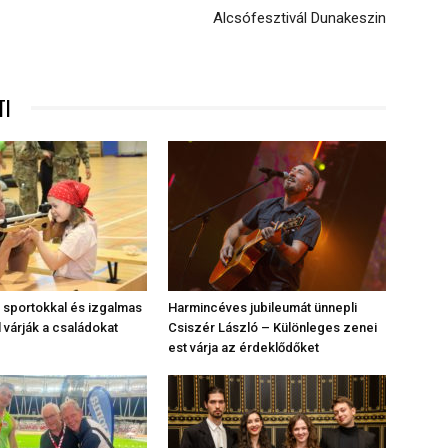
Alcsófesztivál Dunakeszin
TI
sportokkal és izgalmas
Harmincéves jubileumát ünnepli
 várják a családokat
Csiszér László – Különleges zenei
est várja az érdeklődőket