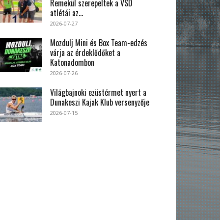
Remekül szerepeltek a VSD
atlétái az...
2026-07-27
Mozdulj Mini és Box Team-edzés
várja az érdeklődőket a
Katonadombon
2026-07-26
Világbajnoki ezüstérmet nyert a
Dunakeszi Kajak Klub versenyzője
2026-07-15