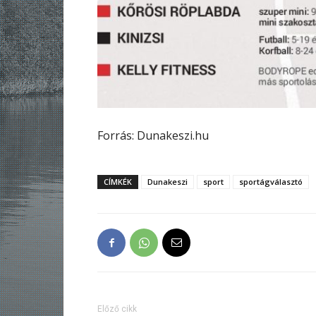
Forrás: Dunakeszi.hu
CÍMKÉK
Dunakeszi
sport
sportágválasztó
Előző cikk