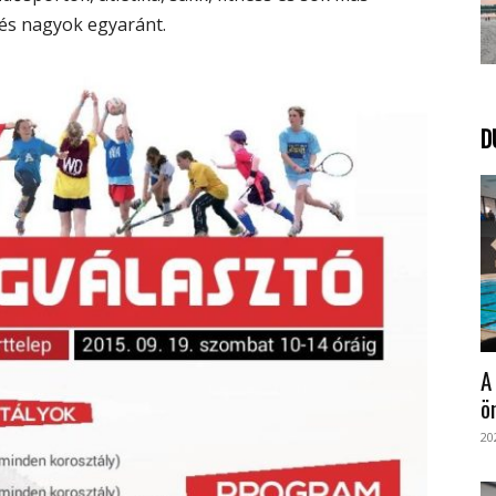
és nagyok egyaránt.
D
A
ö
20