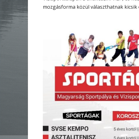
mozgásforma közül választhatnak kicsik 