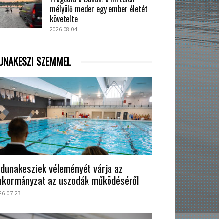
mélyülő meder egy ember életét
követelte
2026-08-04
UNAKESZI SZEMMEL
 dunakesziek véleményét várja az
nkormányzat az uszodák működéséről
26-07-23