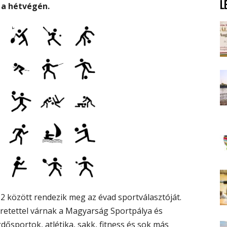
L
 a hétvégén.
 2 között rendezik meg az évad sportválasztóját.
eretettel várnak a Magyarság Sportpálya és
zdősportok, atlétika, sakk, fitness és sok más