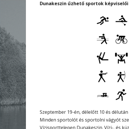
Dunakeszin űzhető sportok képviselői
Szeptember 19-én, délelőtt 10 és délután
Minden sportolót és sportolni vágyót sz
Vízisporttelepen Dunakeszin. Vízi-, és kü