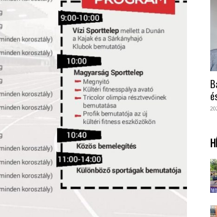
B
é
20
H