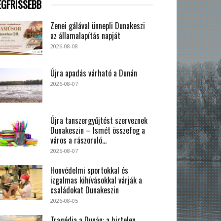
EGFRISSEBB
Zenei gálával ünnepli Dunakeszi
az államalapítás napját
2026-08-08
Újra apadás várható a Dunán
2026-08-07
Újra tanszergyűjtést szerveznek
Dunakeszin – Ismét összefog a
város a rászoruló...
2026-08-07
Honvédelmi sportokkal és
izgalmas kihívásokkal várják a
családokat Dunakeszin
2026-08-05
Tragédia a Dunán: a hirtelen