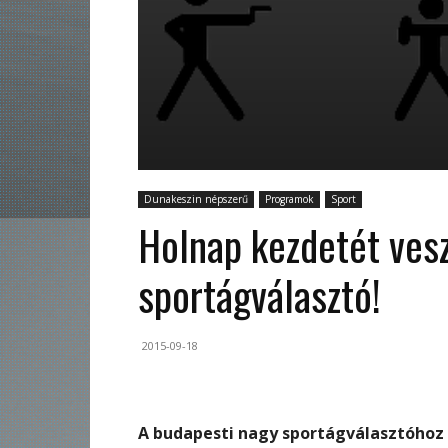
Dunakeszin népszerű
Programok
Sport
Holnap kezdetét vesz
sportágválasztó!
2015-09-18
A budapesti nagy sportágválasztóhoz 