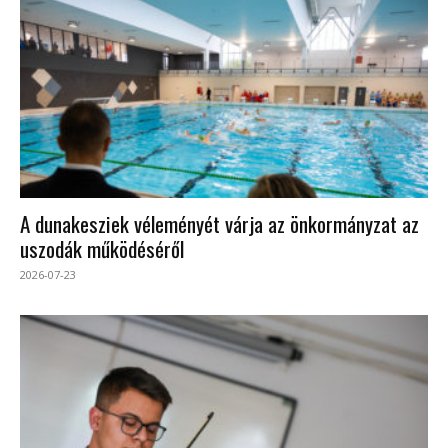
A dunakesziek véleményét várja az önkormányzat az
uszodák működéséről
2026-07-23