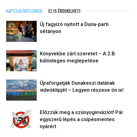
KAPCSOLÓDÓ CIKKEK
EZ IS ÉRDEKELHETI
Új fagyizó nyitott a Duna-parti
sétányon
Könyvekbe zárt szeretet – A 2.B
különleges meglepetése
Újraforgatják Dunakeszi dalának
videóklipjét – Legyen részese ön is!
Előzzük meg a szúnyoginváziót! Pár
egyszerű lépés a csípésmentes
nyárért