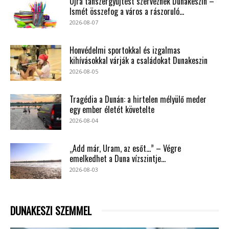
Újra tanszergyűjtést szerveznek Dunakeszin –
Ismét összefog a város a rászoruló...
2026-08-07
Honvédelmi sportokkal és izgalmas
kihívásokkal várják a családokat Dunakeszin
2026-08-05
Tragédia a Dunán: a hirtelen mélyülő meder
egy ember életét követelte
2026-08-04
„Add már, Uram, az esőt…” – Végre
emelkedhet a Duna vízszintje...
2026-08-03
DUNAKESZI SZEMMEL