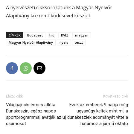
A nyelvészeti cikksorozatunk a Magyar Nyelvőr
Alapítvány közreműködésével készült.
CÍMKÉK
Budapest
híd
KVÍZ
magyar
Magyar Nyelvőr Alapítvány
nyelv
teszt
Előző cikk
Következő cikk
Világbajnoki érmes atléta
Ezek az emberek 9 napja még
Dunakeszin, egész napos
ugyanúgy keltek mint mi, a
sportprogrammal avatják az új
dunakesziek adományát vitte a
csarnokot
határhoz a jármű oktató