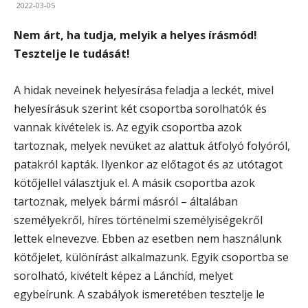
2022-03-05
Nem árt, ha tudja, melyik a helyes írásmód!
Tesztelje le tudását!
A hidak neveinek helyesírása feladja a leckét, mivel
helyesírásuk szerint két csoportba sorolhatók és
vannak kivételek is. Az egyik csoportba azok
tartoznak, melyek nevüket az alattuk átfolyó folyóról,
patakról kapták. Ilyenkor az előtagot és az utótagot
kötőjellel választjuk el. A másik csoportba azok
tartoznak, melyek bármi másról – általában
személyekről, híres történelmi személyiségekről
lettek elnevezve. Ebben az esetben nem használunk
kötőjelet, különírást alkalmazunk. Egyik csoportba se
sorolható, kivételt képez a Lánchíd, melyet
egybeírunk. A szabályok ismeretében tesztelje le