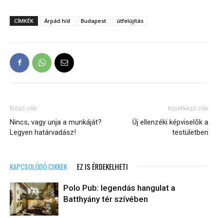
CÍMKÉK
Árpád híd
Budapest
útfelújítás
Előző cikk
Következő cikk
Nincs, vagy unja a munkáját?
Új ellenzéki képviselők a
Legyen határvadász!
testületben
KAPCSOLÓDÓ CIKKEK
EZ IS ÉRDEKELHETI
Polo Pub: legendás hangulat a
Batthyány tér szívében