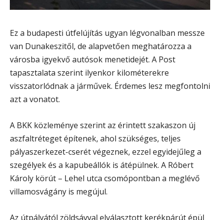
Ez a budapesti útfelújítás ugyan légvonalban messze
van Dunakeszitől, de alapvetően meghatározza a
városba igyekvő autósok menetidejét. A Post
tapasztalata szerint ilyenkor kilométerekre
visszatorlódnak a járművek. Érdemes lesz megfontolni
azt a vonatot.
A BKK közleménye szerint az érintett szakaszon új
aszfaltréteget építenek, ahol szükséges, teljes
pályaszerkezet-cserét végeznek, ezzel egyidejűleg a
szegélyek és a kapubeállók is átépülnek. A Róbert
Károly körút – Lehel utca csomópontban a meglévő
villamosvágány is megújul.
Az útpályától zöldsávval elválasztott kerékpárút épül