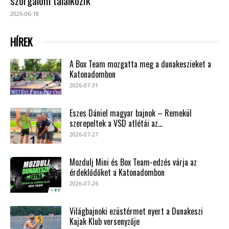
szorgalom találkozik
2026-06-18
HÍREK
A Box Team mozgatta meg a dunakeszieket a
Katonadombon
2026-07-31
Eszes Dániel magyar bajnok – Remekül
szerepeltek a VSD atlétái az...
2026-07-27
Mozdulj Mini és Box Team-edzés várja az
érdeklődőket a Katonadombon
2026-07-26
Világbajnoki ezüstérmet nyert a Dunakeszi
Kajak Klub versenyzője