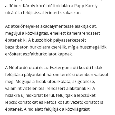
a Róbert Károly körút déli oldalán a Papp Károly
utcától a felújítással érintett szakaszon.
Az átkelőhelyeket akadálymentessé alakítják át,
megújul a közvilágítás, emellett kamerarendszert
építenek ki. A buszöblök pályaszerkezetét
bazaltbeton burkolatra cserélik, míg a buszmegállók
erősített aszfaltburkolatot kapnak.
A Népfürdő utcai és az Esztergomi úti közúti hidak
felújítása pályánként három terelési ütemben valósul
meg. Megújul a hidak útburkolata, szigetelése,
valamint víztelenítési rendszert alakítanak ki. A
hidakra új hídkorlát kerül, felújítják a lépcsőket,
lépcsőkorlátokat és kettős közúti vezetőkorlátot is
építenek. A híd alatt felújítják a közvilágítást.