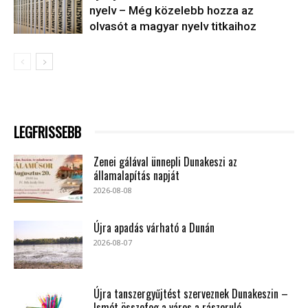
nyelv – Még közelebb hozza az
olvasót a magyar nyelv titkaihoz
LEGFRISSEBB
Zenei gálával ünnepli Dunakeszi az
államalapítás napját
2026-08-08
Újra apadás várható a Dunán
2026-08-07
Újra tanszergyűjtést szerveznek Dunakeszin –
Ismét összefog a város a rászoruló...