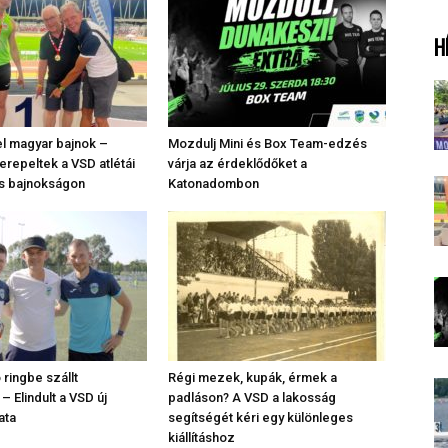
H
l magyar bajnok –
Mozdulj Mini és Box Team-edzés
repeltek a VSD atlétái
várja az érdeklődőket a
s bajnokságon
Katonadombon
o ringbe szállt
Régi mezek, kupák, érmek a
– Elindult a VSD új
padláson? A VSD a lakosság
ata
segítségét kéri egy különleges
kiállításhoz