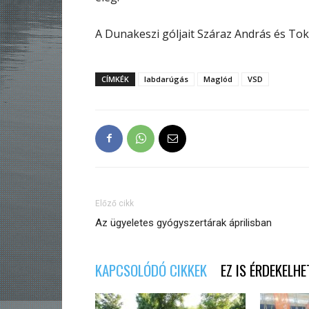
A Dunakeszi góljait Száraz András és Toko
CÍMKÉK
labdarúgás
Maglód
VSD
Előző cikk
Az ügyeletes gyógyszertárak áprilisban
KAPCSOLÓDÓ CIKKEK
EZ IS ÉRDEKELHE