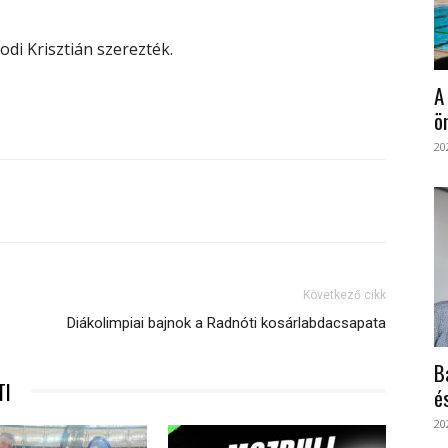
di Krisztián szerezték.
A
ö
20
Következő cikk
Diákolimpiai bajnok a Radnóti kosárlabdacsapata
B
TI
é
20