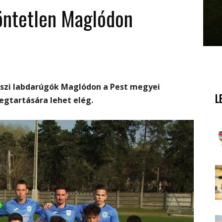
döntetlen Maglódon
eszi labdarúgók Maglódon a Pest megyei
L
egtartására lehet elég.