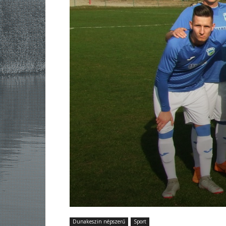
Dunakeszin népszerű
Sport