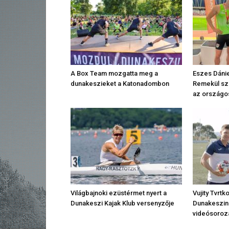
A Box Team mozgatta meg a
Eszes Dánie
dunakeszieket a Katonadombon
Remekül sze
az országo
Világbajnoki ezüstérmet nyert a
Vujity Tvrtk
Dunakeszi Kajak Klub versenyzője
Dunakeszin 
videósoroz