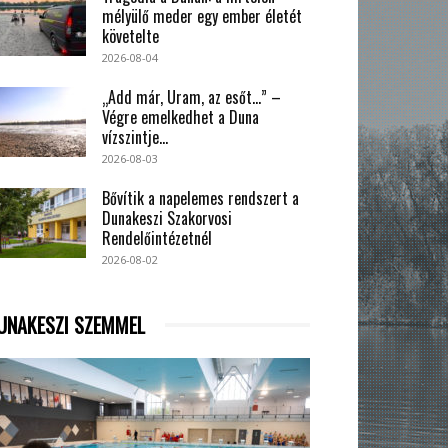
mélyülő meder egy ember életét
követelte
2026-08-04
„Add már, Uram, az esőt…” –
Végre emelkedhet a Duna
vízszintje...
2026-08-03
Bővítik a napelemes rendszert a
Dunakeszi Szakorvosi
Rendelőintézetnél
2026-08-02
UNAKESZI SZEMMEL