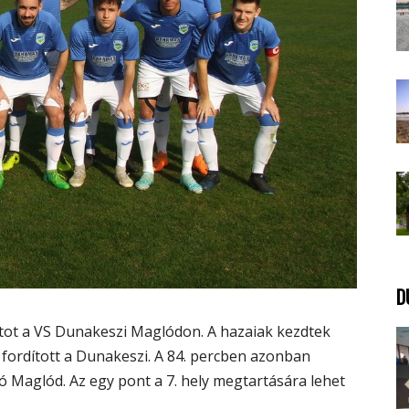
D
tot a VS Dunakeszi Maglódon. A hazaiak kezdtek
 fordított a Dunakeszi. A 84. percben azonban
ló Maglód. Az egy pont a 7. hely megtartására lehet