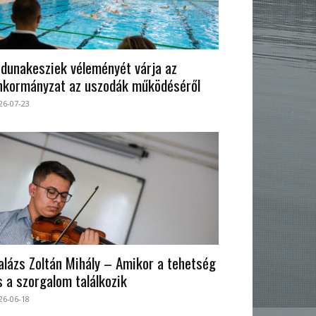
 dunakesziek véleményét várja az
nkormányzat az uszodák működéséről
26-07-23
alázs Zoltán Mihály – Amikor a tehetség
s a szorgalom találkozik
26-06-18