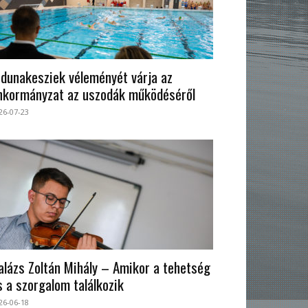
 dunakesziek véleményét várja az
nkormányzat az uszodák működéséről
26-07-23
alázs Zoltán Mihály – Amikor a tehetség
s a szorgalom találkozik
26-06-18