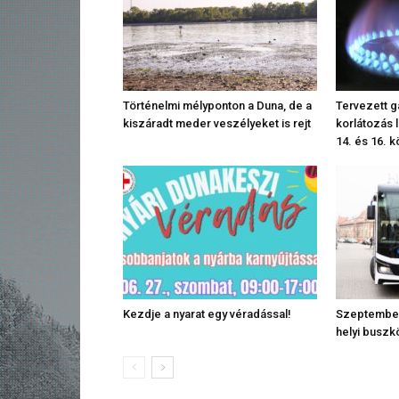
Történelmi mélyponton a Duna, de a
Tervezett g
kiszáradt meder veszélyeket is rejt
korlátozás 
14. és 16. k
Kezdje a nyarat egy véradással!
Szeptember
helyi busz