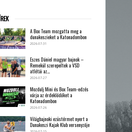
ÍREK
A Box Team mozgatta meg a
dunakeszieket a Katonadombon
2026-07-31
Eszes Dániel magyar bajnok –
Remekül szerepeltek a VSD
atlétái az...
2026-07-27
Mozdulj Mini és Box Team-edzés
várja az érdeklődőket a
Katonadombon
2026-07-26
Világbajnoki ezüstérmet nyert a
Dunakeszi Kajak Klub versenyzője
2026-07-15