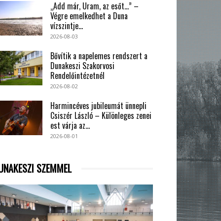
„Add már, Uram, az esőt…” –
Végre emelkedhet a Duna
vízszintje...
2026-08-03
Bővítik a napelemes rendszert a
Dunakeszi Szakorvosi
Rendelőintézetnél
2026-08-02
Harmincéves jubileumát ünnepli
Csiszér László – Különleges zenei
est várja az...
2026-08-01
UNAKESZI SZEMMEL