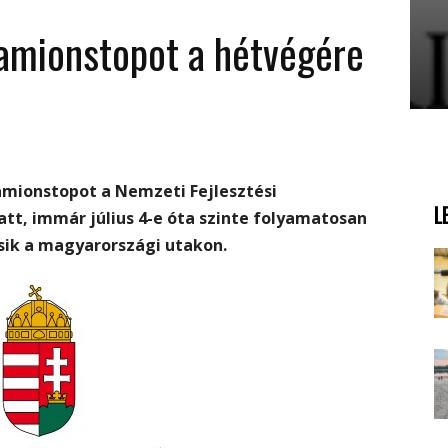
kamionstopot a hétvégére
amionstopot a Nemzeti Fejlesztési
L
tt, immár július 4-e óta szinte folyamatosan
ik a magyarországi utakon.