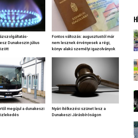
H
ázszolgáltatás-
Fontos változás: augusztustól már
lesz Dunakeszin július
nem lesznek érvényesek a régi,
özött
könyv alakú személyi igazolványok
től megújul a dunakeszi
Nyári ítélkezési szünet lesz a
közlekedés
Dunakeszi Járásbíróságon