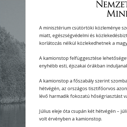
A minisztérium csütörtöki közleménye sze
miatt, egészségvédelmi és közlekedésbiz
korlátozás nélkül közlekedhetnek a magy
A kamionstop felfüggesztése lehetőséget
enyhébb esti, éjszakai órákban induljan
A kamionstop a főszabály szerint szomba
hétvégén, az országos tisztifőorvos azon
lévő harmadik fokozatú hőségriasztást v
Július eleje óta csupán két hétvégén – júl
volt érvényben a kamionstop.