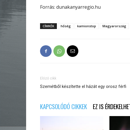
Forrás: dunakanyarregio.hu
CÍMKÉK
hőség
kamionstop
Magyarország
Előző cikk
Szemétből készítette el házát egy orosz férfi
KAPCSOLÓDÓ CIKKEK
EZ IS ÉRDEKELHE