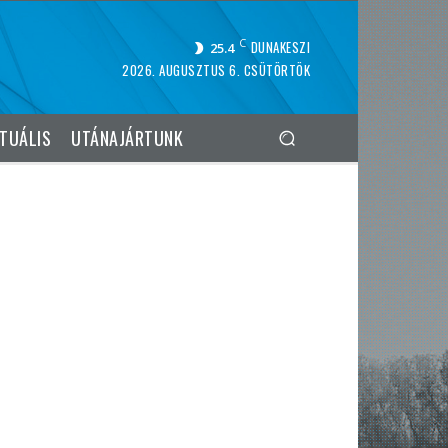
C
DUNAKESZI
25.4
2026. AUGUSZTUS 6. CSÜTÖRTÖK
TUÁLIS
UTÁNAJÁRTUNK