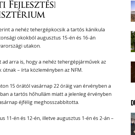
rint a nehéz tehergépkocsik a tartós kánikula
tonsági okokból augusztus 15-én és 16-án
arországi utakon.
 ad arra is, hogy a nehéz tehergépjárművek az
ak útnak – írta közleményben az NFM.
ton 15 órától vasárnap 22 óráig van érvényben a
ban a tartós hőhullám miatt a jelenleg érvényben
D
asárnap éjfélig meghosszabbította.
ius 11-én és 12-én, illetve augusztus 1-én és 2-án –