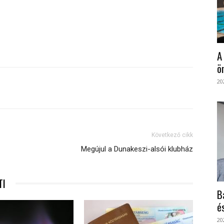
A
ö
20
Következő cikk
Megújul a Dunakeszi-alsói klubház
TI
B
é
20