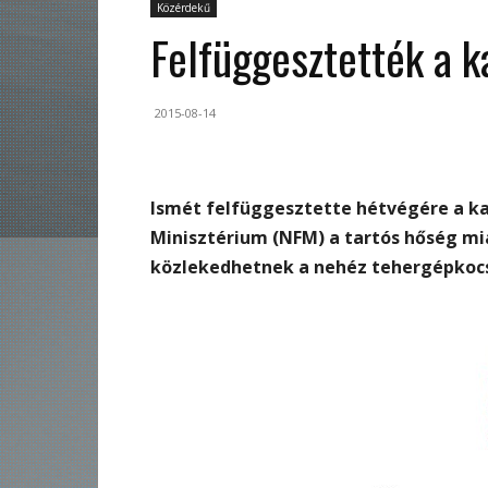
Közérdekű
Felfüggesztették a 
2015-08-14
Ismét felfüggesztette hétvégére a k
Minisztérium (NFM) a tartós hőség mia
közlekedhetnek a nehéz tehergépkocs