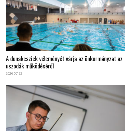
A dunakesziek véleményét várja az önkormányzat az
uszodák működéséről
2026-07-23