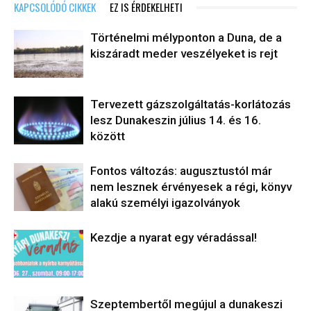
KAPCSOLÓDÓ CIKKEK
EZ IS ÉRDEKELHETI
Történelmi mélyponton a Duna, de a
kiszáradt meder veszélyeket is rejt
Tervezett gázszolgáltatás-korlátozás
lesz Dunakeszin július 14. és 16.
között
Fontos változás: augusztustól már
nem lesznek érvényesek a régi, könyv
alakú személyi igazolványok
Kezdje a nyarat egy véradással!
Szeptembertől megújul a dunakeszi