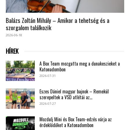
Balázs Zoltán Mihály – Amikor a tehetség és a
szorgalom találkozik
2026-06-18
HÍREK
A Box Team mozgatta meg a dunakeszieket a
Katonadombon
2026-07-31
Eszes Dániel magyar bajnok – Remekül
szerepeltek a VSD atlétái az...
2026-07-27
Mozdulj Mini és Box Team-edzés várja az
érdeklődőket a Katonadombon