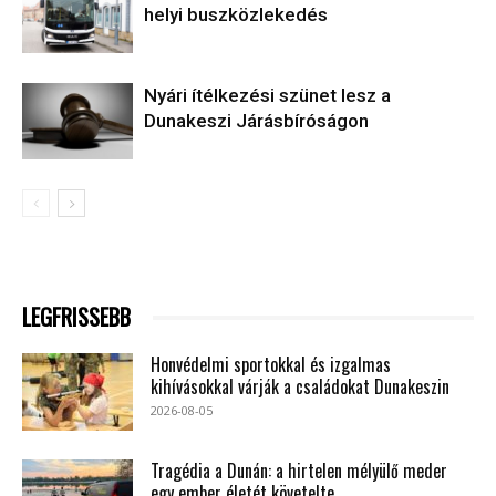
helyi buszközlekedés
Nyári ítélkezési szünet lesz a
Dunakeszi Járásbíróságon
LEGFRISSEBB
Honvédelmi sportokkal és izgalmas
kihívásokkal várják a családokat Dunakeszin
2026-08-05
Tragédia a Dunán: a hirtelen mélyülő meder
egy ember életét követelte