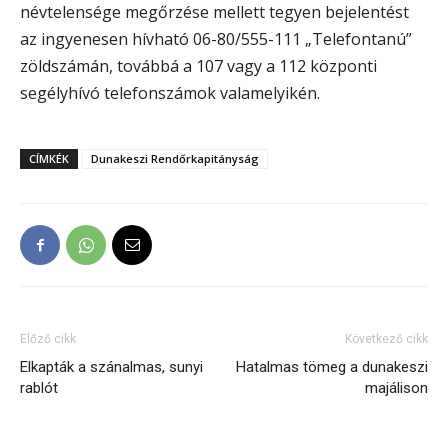
névtelensége megőrzése mellett tegyen bejelentést
az ingyenesen hívható 06-80/555-111 „Telefontanú”
zöldszámán, továbbá a 107 vagy a 112 központi
segélyhívó telefonszámok valamelyikén.
CÍMKÉK
Dunakeszi Rendőrkapitányság
Előző cikk
Következő cikk
Elkapták a szánalmas, sunyi
Hatalmas tömeg a dunakeszi
rablót
majálison