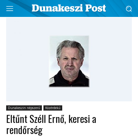
Dunakeszin népszerű
Közérdekű
Eltűnt Széll Ernő, keresi a
rendőrség