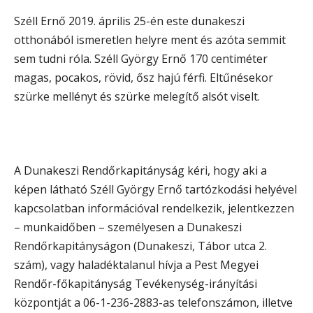
Széll Ernő 2019. április 25-én este dunakeszi
otthonából ismeretlen helyre ment és azóta semmit
sem tudni róla. Széll György Ernő 170 centiméter
magas, pocakos, rövid, ősz hajú férfi. Eltűnésekor
szürke mellényt és szürke melegítő alsót viselt.
A Dunakeszi Rendőrkapitányság kéri, hogy aki a
képen látható Széll György Ernő tartózkodási helyével
kapcsolatban információval rendelkezik, jelentkezzen
– munkaidőben – személyesen a Dunakeszi
Rendőrkapitányságon (Dunakeszi, Tábor utca 2.
szám), vagy haladéktalanul hívja a Pest Megyei
Rendőr-főkapitányság Tevékenység-irányítási
központját a 06-1-236-2883-as telefonszámon, illetve