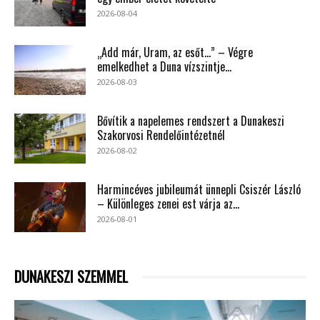
2026-08-04
„Add már, Uram, az esőt…” – Végre
emelkedhet a Duna vízszintje...
2026-08-03
Bővítik a napelemes rendszert a Dunakeszi
Szakorvosi Rendelőintézetnél
2026-08-02
Harmincéves jubileumát ünnepli Csiszér László
– Különleges zenei est várja az...
2026-08-01
DUNAKESZI SZEMMEL