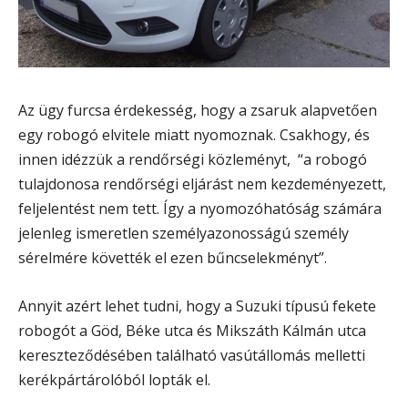
Az ügy furcsa érdekesség, hogy a zsaruk alapvetően
egy robogó elvitele miatt nyomoznak. Csakhogy, és
innen idézzük a rendőrségi közleményt, “a robogó
tulajdonosa rendőrségi eljárást nem kezdeményezett,
feljelentést nem tett. Így a nyomozóhatóság számára
jelenleg ismeretlen személyazonosságú személy
sérelmére követték el ezen bűncselekményt”.
Annyit azért lehet tudni, hogy a Suzuki típusú fekete
robogót a Göd, Béke utca és Mikszáth Kálmán utca
kereszteződésében található vasútállomás melletti
kerékpártárolóból lopták el.