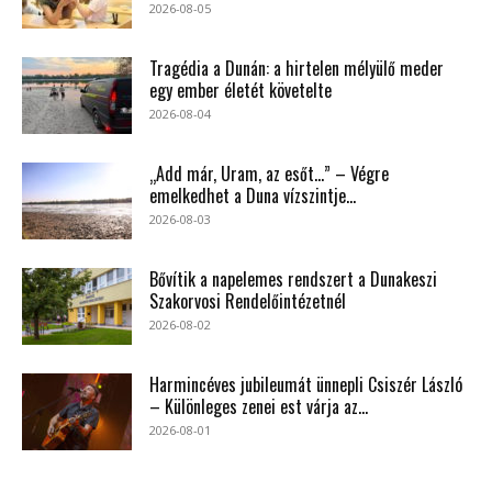
2026-08-05
Tragédia a Dunán: a hirtelen mélyülő meder
egy ember életét követelte
2026-08-04
„Add már, Uram, az esőt…” – Végre
emelkedhet a Duna vízszintje...
2026-08-03
Bővítik a napelemes rendszert a Dunakeszi
Szakorvosi Rendelőintézetnél
2026-08-02
Harmincéves jubileumát ünnepli Csiszér László
– Különleges zenei est várja az...
2026-08-01