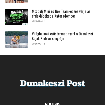
Mozdulj Mini és Box Team-edzés várja az
érdeklődőket a Katonadombon
2026-07-26
Világbajnoki ezüstérmet nyert a Dunakeszi
Kajak Klub versenyzője
2026-07-15
RÓLUNK: