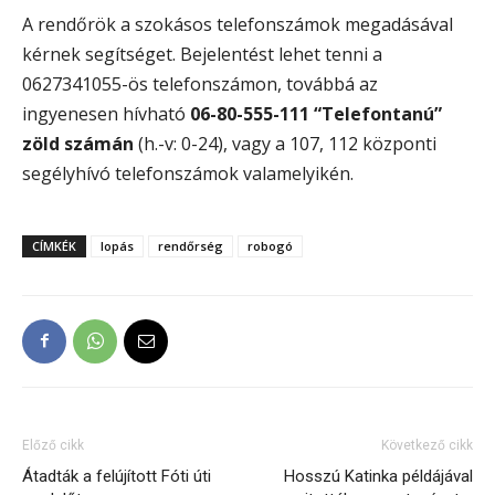
A rendőrök a szokásos telefonszámok megadásával
kérnek segítséget. Bejelentést lehet tenni a
0627341055-ös telefonszámon, továbbá az
ingyenesen hívható
06-80-555-111 “Telefontanú”
zöld számán
(h.-v: 0-24), vagy a 107, 112 központi
segélyhívó telefonszámok valamelyikén.
CÍMKÉK
lopás
rendőrség
robogó
Előző cikk
Következő cikk
Átadták a felújított Fóti úti
Hosszú Katinka példájával