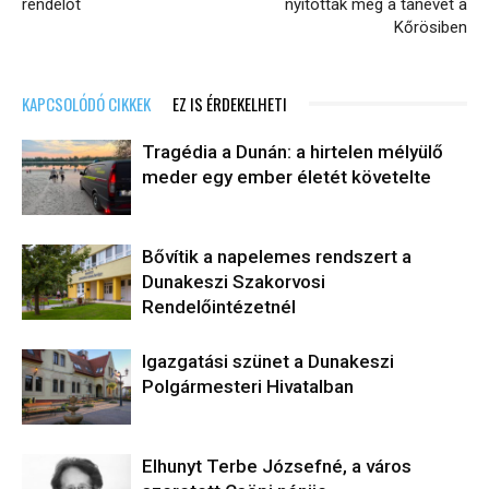
rendelőt
nyitották meg a tanévet a
Kőrösiben
KAPCSOLÓDÓ CIKKEK
EZ IS ÉRDEKELHETI
Tragédia a Dunán: a hirtelen mélyülő
meder egy ember életét követelte
Bővítik a napelemes rendszert a
Dunakeszi Szakorvosi
Rendelőintézetnél
Igazgatási szünet a Dunakeszi
Polgármesteri Hivatalban
Elhunyt Terbe Józsefné, a város