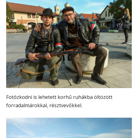
Fotózkodni is lehetett korhű ruhákba öltözött
forradalmárokkal, résztvevőkkel.