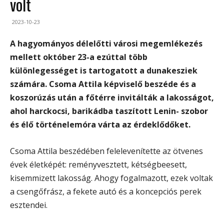
volt
2023-10-23
A hagyományos délelőtti városi megemlékezés
mellett október 23-a ezúttal több
különlegességet is tartogatott a dunakesziek
számára. Csoma Attila képviselő beszéde és a
koszorúzás után a főtérre invitálták a lakosságot,
ahol harckocsi, barikádba taszított Lenin- szobor
és élő történelemóra várta az érdeklődőket.
Csoma Attila beszédében felelevenítette az ötvenes
évek életképét: reményvesztett, kétségbeesett,
kisemmizett lakosság. Ahogy fogalmazott, ezek voltak
a csengőfrász, a fekete autó és a koncepciós perek
esztendei.