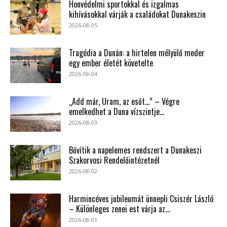
Honvédelmi sportokkal és izgalmas
kihívásokkal várják a családokat Dunakeszin
2026-08-05
Tragédia a Dunán: a hirtelen mélyülő meder
egy ember életét követelte
2026-08-04
„Add már, Uram, az esőt…” – Végre
emelkedhet a Duna vízszintje...
2026-08-03
Bővítik a napelemes rendszert a Dunakeszi
Szakorvosi Rendelőintézetnél
2026-08-02
Harmincéves jubileumát ünnepli Csiszér László
– Különleges zenei est várja az...
2026-08-01