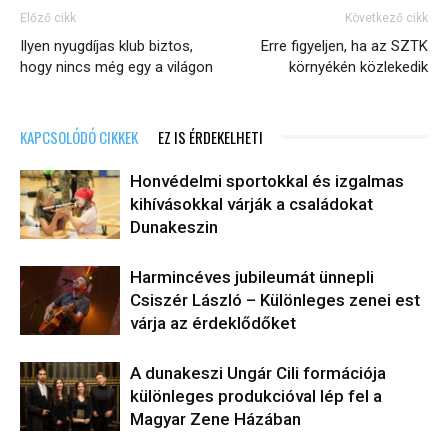
Előző cikk
Következő cikk
Ilyen nyugdíjas klub biztos,
Erre figyeljen, ha az SZTK
hogy nincs még egy a világon
környékén közlekedik
KAPCSOLÓDÓ CIKKEK
EZ IS ÉRDEKELHETI
Honvédelmi sportokkal és izgalmas
kihívásokkal várják a családokat
Dunakeszin
Harmincéves jubileumát ünnepli
Csiszér László – Különleges zenei est
várja az érdeklődőket
A dunakeszi Ungár Cili formációja
különleges produkcióval lép fel a
Magyar Zene Házában