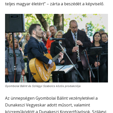
teljes magyar életért” – zárta a beszédét a képviselő.
Gyombolai Bálint és Szilágyi Szabolcs közös produkciója
Az ünnepségen Gyombolai Bálint vezényletével a
Dunakeszi Vegyeskar adott műsort, valamint
közreműködött a Dunakeszi Koncertfúvósok, Szilágyi