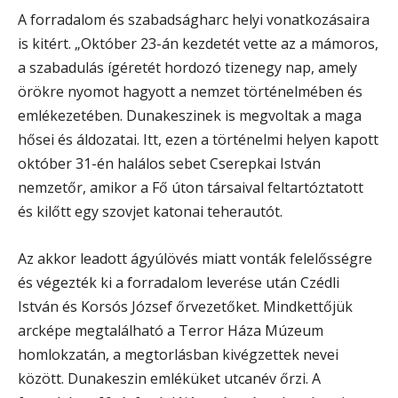
A forradalom és szabadságharc helyi vonatkozásaira
is kitért. „Október 23-án kezdetét vette az a mámoros,
a szabadulás ígéretét hordozó tizenegy nap, amely
örökre nyomot hagyott a nemzet történelmében és
emlékezetében. Dunakeszinek is megvoltak a maga
hősei és áldozatai. Itt, ezen a történelmi helyen kapott
október 31-én halálos sebet Cserepkai István
nemzetőr, amikor a Fő úton társaival feltartóztatott
és kilőtt egy szovjet katonai teherautót.
Az akkor leadott ágyúlövés miatt vonták felelősségre
és végezték ki a forradalom leverése után Czédli
István és Korsós József őrvezetőket. Mindkettőjük
arcképe megtalálható a Terror Háza Múzeum
homlokzatán, a megtorlásban kivégzettek nevei
között. Dunakeszin emléküket utcanév őrzi. A