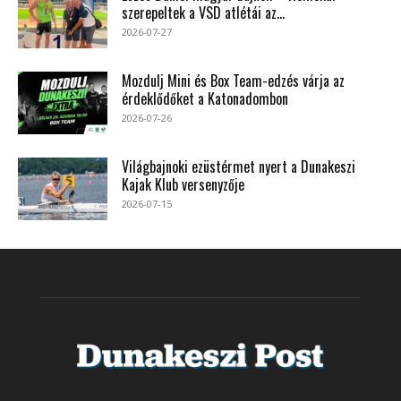
szerepeltek a VSD atlétái az...
2026-07-27
Mozdulj Mini és Box Team-edzés várja az
érdeklődőket a Katonadombon
2026-07-26
Világbajnoki ezüstérmet nyert a Dunakeszi
Kajak Klub versenyzője
2026-07-15