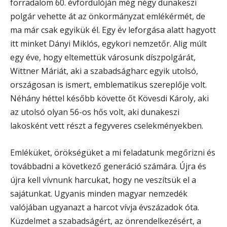
forradalom 60. évfordulóján még négy dunakeszi
polgár vehette át az önkormányzat emlékérmét, de
ma már csak egyikük él. Egy év leforgása alatt hagyott
itt minket Dányi Miklós, egykori nemzetőr. Alig múlt
egy éve, hogy eltemettük városunk díszpolgárát,
Wittner Máriát, aki a szabadságharc egyik utolsó,
országosan is ismert, emblematikus szereplője volt.
Néhány héttel később követte őt Kövesdi Károly, aki
az utolsó olyan 56-os hős volt, aki dunakeszi
lakosként vett részt a fegyveres cselekményekben.
Emléküket, örökségüket a mi feladatunk megőrizni és
továbbadni a következő generáció számára. Újra és
újra kell vívnunk harcukat, hogy ne veszítsük el a
sajátunkat. Ugyanis minden magyar nemzedék
valójában ugyanazt a harcot vívja évszázadok óta.
Küzdelmet a szabadságért, az önrendelkezésért, a