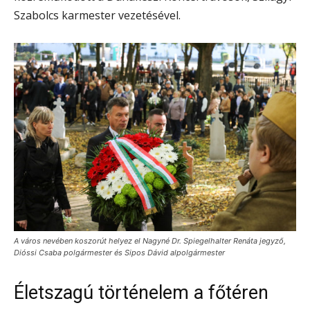
Szabolcs karmester vezetésével.
A város nevében koszorút helyez el Nagyné Dr.
Spiegelhalter
Renáta jegyző,
Dióssi Csaba polgármester és Sipos Dávid alpolgármester
Életszagú történelem a főtéren