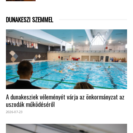
DUNAKESZI SZEMMEL
A dunakesziek véleményét várja az önkormányzat az
uszodák működéséről
2026-07-23