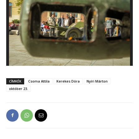
CÍMKÉK
Csoma Attila
Kerekes Dóra
Nyíri Márton
október 23.