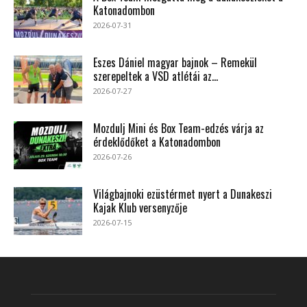
Katonadombon
2026-07-31
Eszes Dániel magyar bajnok – Remekül
szerepeltek a VSD atlétái az...
2026-07-27
Mozdulj Mini és Box Team-edzés várja az
érdeklődőket a Katonadombon
2026-07-26
Világbajnoki ezüstérmet nyert a Dunakeszi
Kajak Klub versenyzője
2026-07-15