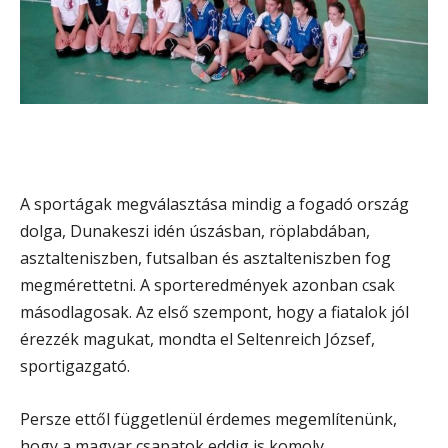
A sportágak megválasztása mindig a fogadó ország
dolga, Dunakeszi idén úszásban, röplabdában,
asztalteniszben, futsalban és asztalteniszben fog
megmérettetni. A sporteredmények azonban csak
másodlagosak. Az első szempont, hogy a fiatalok jól
érezzék magukat, mondta el Seltenreich József,
sportigazgató.
Persze ettől függetlenül érdemes megemlítenünk,
hogy a magyar csapatok eddig is komoly