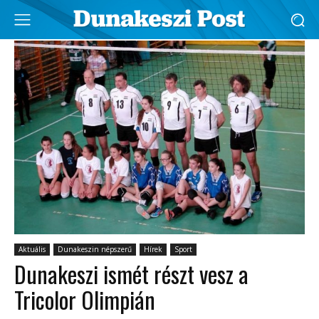
Aktuális
Dunakeszin népszerű
Hírek
Sport
Dunakeszi ismét részt vesz a
Tricolor Olimpián