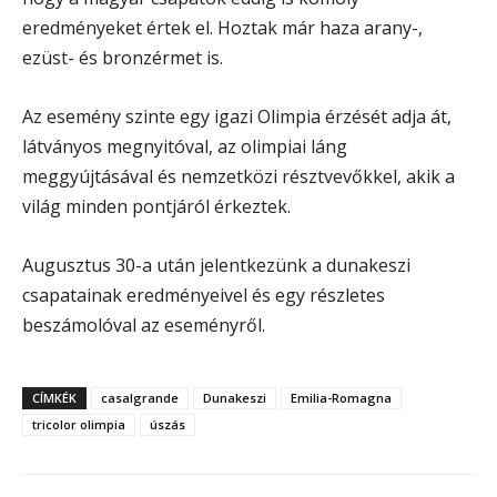
eredményeket értek el. Hoztak már haza arany-,
ezüst- és bronzérmet is.
Az esemény szinte egy igazi Olimpia érzését adja át,
látványos megnyitóval, az olimpiai láng
meggyújtásával és nemzetközi résztvevőkkel, akik a
világ minden pontjáról érkeztek.
Augusztus 30-a után jelentkezünk a dunakeszi
csapatainak eredményeivel és egy részletes
beszámolóval az eseményről.
CÍMKÉK
casalgrande
Dunakeszi
Emilia-Romagna
tricolor olimpia
úszás