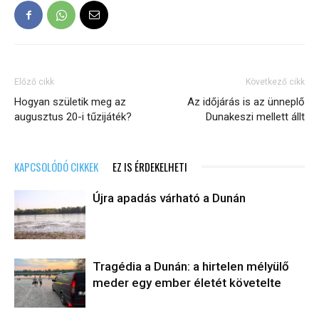
Előző cikk
Következő cikk
Hogyan születik meg az
Az időjárás is az ünneplő
augusztus 20-i tűzijáték?
Dunakeszi mellett állt
KAPCSOLÓDÓ CIKKEK
EZ IS ÉRDEKELHETI
Újra apadás várható a Dunán
Tragédia a Dunán: a hirtelen mélyülő
meder egy ember életét követelte