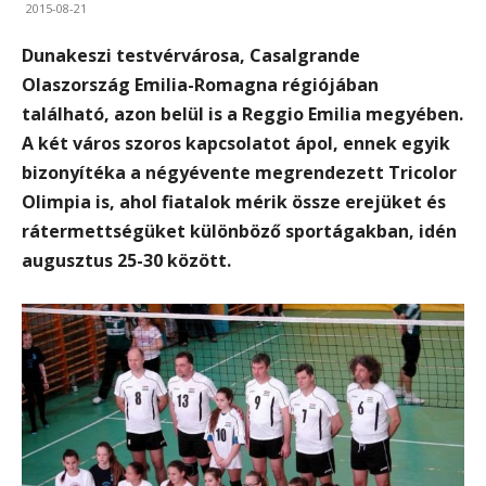
2015-08-21
Dunakeszi testvérvárosa, Casalgrande
Olaszország Emilia-Romagna régiójában
található, azon belül is a Reggio Emilia megyében.
A két város szoros kapcsolatot ápol, ennek egyik
bizonyítéka a négyévente megrendezett Tricolor
Olimpia is, ahol fiatalok mérik össze erejüket és
rátermettségüket különböző sportágakban, idén
augusztus 25-30 között.